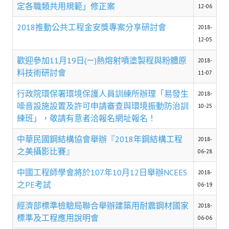
理事長的話
定各職類共用規範」修正案
12-06
學會會史
2018推動公共工程金安獎專案分享研討會
2018-
12-05
學會會歌
歡迎參加11月19日(ㄧ)熱熔射噴塗製程與粉體原
2018-
學會會址沿革
料技術研討會
11-07
學會組織與架構
行政院環保署環境保護人員訓練所辦理「易發生
2018-
噪音設施設置及許可申請審查與環境振動防治訓
10-25
架構圖
練班」，敬請有意者洽報名網址報名！
理監事會
中華民國鋼結構協會舉辦『2018年鋼結構工程
2018-
之美攝影比賽』
現任學會職員錄
06-28
中國工程師學會將於107年10月12日舉辦NCEES
重要章則
2018-
之PE考試
06-19
論文評選辦法
經濟部標準檢驗局聯合舉辦建築用耐震鋼材國家
2018-
學生獎勵金申請辦法
標準及工程應用說明會
06-06