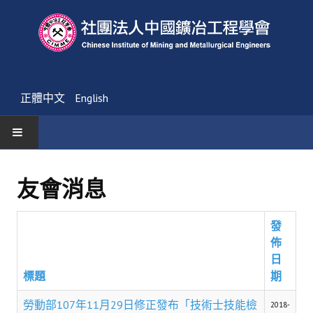
正體中文
English
首頁
友會消息
最新消息
發
活動通告
佈
友會消息
日
標題
期
學會簡介
勞動部107年11月29日修正發布「技術士技能檢
2018-