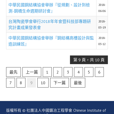
盧善棟獎學金評選辦法
中華民國鋼結構協會舉辦『從規劃、設計到檢
2018-
測-鋼橋生命週期研討會』
06-06
鑛冶期刊徵稿
台灣陶瓷學會舉行2018年年會暨科技部專題研
2018-
鑛冶論文獎初選作業細則
究計畫成果發表會
03-19
鑛冶論文獎複審作業細則
中華民國鋼結構協會舉辦『鋼結構高樓設計與監
2018-
造訓練班』
獎章委員會簡則
03-12
傑出服務貢獻獎設置辦法
第 9 頁，共 10 頁
場地租借管理辦法
最先
上一篇
1
2
3
4
5
6
學會章程
7
8
9
10
下一篇
最後
會員代表選舉辦法
追憶盧善棟前理事長
學會獎項
版權所有 © 社團法人中國鑛冶工程學會 Chinese Institute of