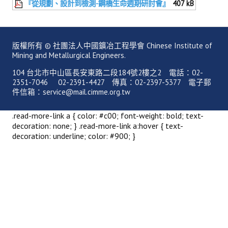
『從規劃、設計到檢測-鋼橋生命週期研討會』
407 kB
理事長的話
學會會史
版權所有 © 社團法人中國鑛冶工程學會 Chinese Institute of
學會會歌
Mining and Metallurgical Engineers.
學會會址沿革
104 台北市中山區長安東路二段184號2樓之2 電話：02-
2351-7046 02-2391-4427 傳真：02-2397-5377 電子郵
學會組織與架構
件信箱：service@mail.cimme.org.tw
架構圖
.read-more-link a { color: #c00; font-weight: bold; text-
decoration: none; } .read-more-link a:hover { text-
理監事會
decoration: underline; color: #900; }
現任學會職員錄
重要章則
論文評選辦法
學生獎勵金申請辦法