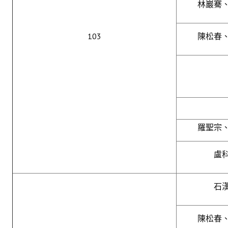
林巖騫
103
陳松春
羅聖宗
盧
石
陳松春