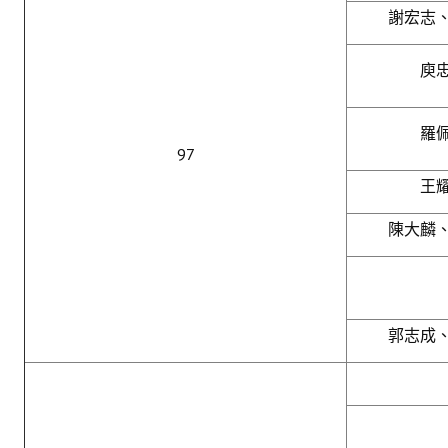
謝宏志
庾
羅
97
王
陳大麟
郭志成