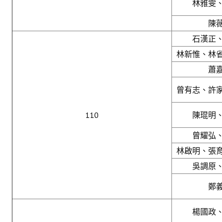
活動專區
林雅雯
陳
歷年年會
石漢正
年會活動
林新惟、林
國際交流活動
蕭
兩岸交流活動
曾有志、許
活動照片
110
陳琨明
活動影片
曾耀弘
相關連結
林啟明、張
吳調原
聯絡我們
鄭
(測試)
楊國政
會員申請