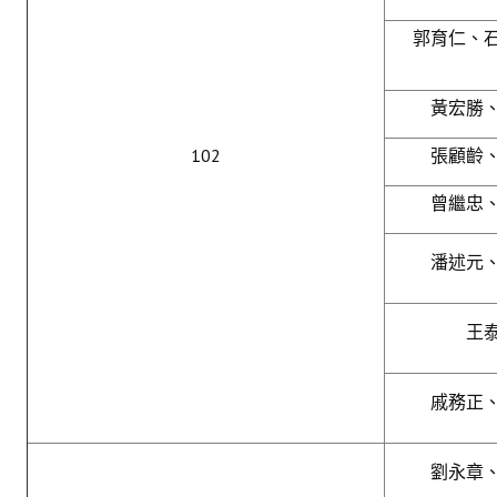
郭育仁、
黃宏勝
102
張顧齡
曾繼忠
潘述元
王
戚務正
劉永章