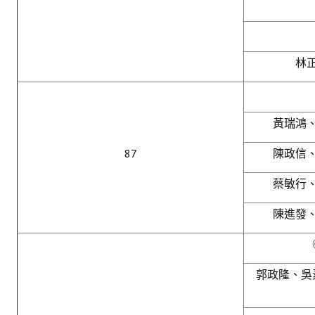
林
黃瑞鴻
87
陳政信
蔡敏行
陳進發
郭政隆、吳