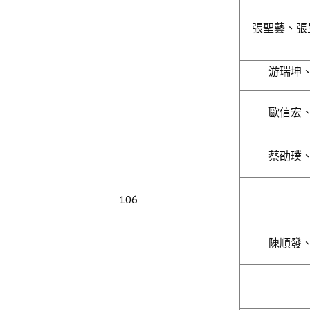
張聖藝、張
游瑞坤
歐信宏
蔡劭璞
106
陳順發