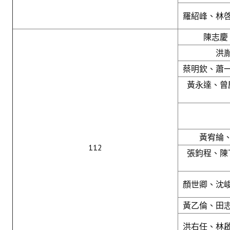
盧善棟獎學金
羅紹峰、林
盧善棟獎學金得獎人
陳志慶
歷年技術獎章得獎人
洪
蔡明欽、蕭
技術獎章得獎人介紹
黃永達、曾
歷年大專學生獎勵金得獎人
歷年論文獎得獎人
歷年傑出服務貢獻獎得獎人
黃宥綸
112
張鈞程、陳
歷年保安獎章得獎人
榮譽榜
顏世卿、沈
本會榮獲內政部104年全國性社會暨職業團體工作品鑑「甲等獎」
黃乙倫、田
本會朱前理事長榮獲2012年第30屆國家傑出總經理獎
洪右任、林