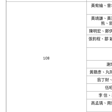
黃宥綸、曾
黃靖謙、黃
熊、
陳明宏、鄭
張鈞程、鄒 
108
謝
黃聰彥、丸岡
翁丁財
伍
李 信
高孟瑀、周