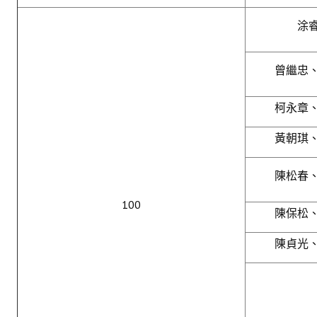
涂
曾繼忠
柯永章
黃朝琪
陳松春
100
陳保松
陳貞光