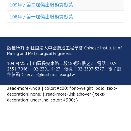
理事長的話
109年 / 第二屆傑出服務貢獻獎
學會會史
108年 / 第一屆傑出服務貢獻獎
學會會歌
學會會址沿革
版權所有 © 社團法人中國鑛冶工程學會 Chinese Institute of
學會組織與架構
Mining and Metallurgical Engineers.
架構圖
104 台北市中山區長安東路二段184號2樓之2 電話：02-
2351-7046 02-2391-4427 傳真：02-2397-5377 電子郵
件信箱：service@mail.cimme.org.tw
理監事會
現任學會職員錄
.read-more-link a { color: #c00; font-weight: bold; text-
decoration: none; } .read-more-link a:hover { text-
重要章則
decoration: underline; color: #900; }
論文評選辦法
學生獎勵金申請辦法