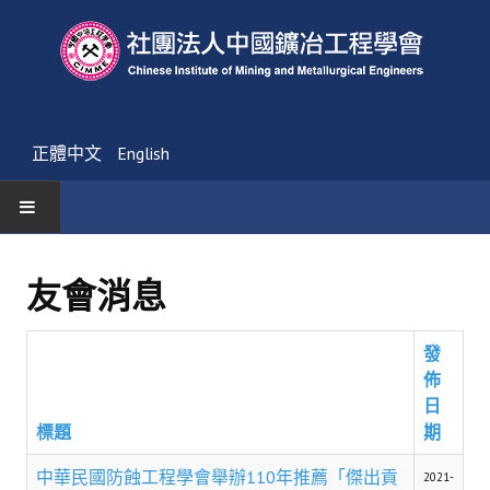
正體中文
English
首頁
友會消息
最新消息
發
活動通告
佈
友會消息
日
標題
期
學會簡介
中華民國防蝕工程學會舉辦110年推薦「傑出貢
2021-