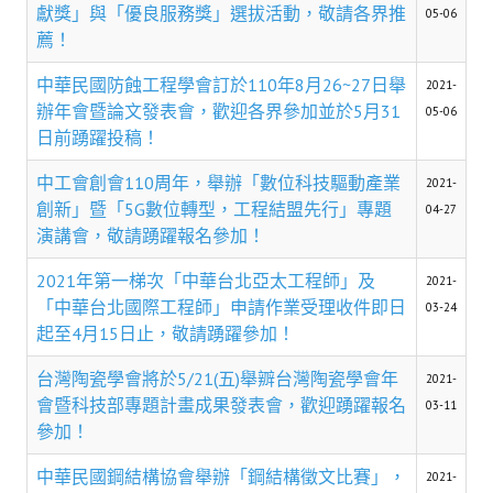
理事長的話
獻獎」與「優良服務獎」選拔活動，敬請各界推
05-06
薦！
學會會史
中華民國防蝕工程學會訂於110年8月26~27日舉
2021-
學會會歌
辦年會暨論文發表會，歡迎各界參加並於5月31
05-06
日前踴躍投稿！
學會會址沿革
中工會創會110周年，舉辦「數位科技驅動產業
2021-
學會組織與架構
創新」暨「5G數位轉型，工程結盟先行」專題
04-27
演講會，敬請踴躍報名參加！
架構圖
2021年第一梯次「中華台北亞太工程師」及
理監事會
2021-
「中華台北國際工程師」申請作業受理收件即日
03-24
現任學會職員錄
起至4月15日止，敬請踴躍參加！
重要章則
台灣陶瓷學會將於5/21(五)舉辧台灣陶瓷學會年
2021-
會暨科技部專題計畫成果發表會，歡迎踴躍報名
03-11
論文評選辦法
參加！
學生獎勵金申請辦法
中華民國鋼結構協會舉辦「鋼結構徵文比賽」，
2021-