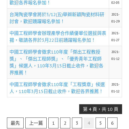
歡迎各界報名參加！
盧善棟獎學金評選辦法
02-05
台灣陶瓷學會將於3/12(五)舉辧新穎陶瓷材料研
鑛冶期刊徵稿
2021-
討會，歡迎踴躍報名參加！
01-29
鑛冶論文獎初選作業細則
中國工程師學會辦理產學合作績優單位選拔與表
2021-
鑛冶論文獎複審作業細則
揚，敬請各界於3月22日前踴躍報名參加！
01-27
獎章委員會簡則
中國工程師學會徵求110年度「傑出工程教授
2021-
獎」、「傑出工程師獎」、「優秀青年工程師
01-12
傑出服務貢獻獎設置辦法
獎」候選人，110年3月15日截止收件，歡迎各
界推薦！
場地租借管理辦法
中國工程師學會徵求110年度「工程獎章」候選
2021-
學會章程
人，110年3月15日截止收件，歡迎各界推薦！
01-12
會員代表選舉辦法
追憶盧善棟前理事長
第 4 頁，共 10 頁
學會獎項
最先
上一篇
1
2
3
4
5
6