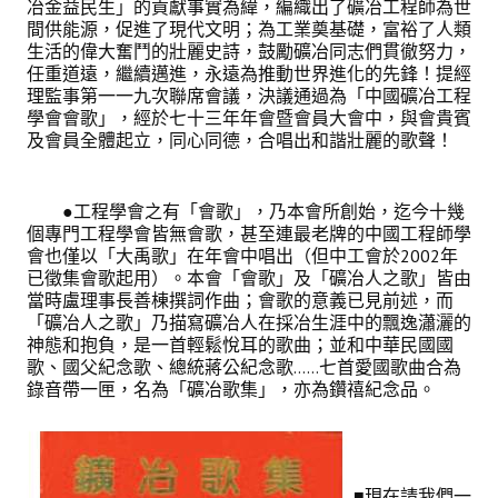
冶金益民生」的貢獻事實為緯，編織出了礦冶工程師為世
理事長的話
間供能源，促進了現代文明；為工業奠基礎，富裕了人類
生活的偉大奮鬥的壯麗史詩，鼓勵礦冶同志們貫徹努力，
學會會史
任重道遠，繼續邁進，永遠為推動世界進化的先鋒！提經
理監事第一一九次聯席會議，決議通過為「中國礦冶工程
學會會歌
學會會歌」，經於七十三年年會暨會員大會中，與會貴賓
及會員全體起立，同心同德，合唱出和諧壯麗的歌聲！
學會會址沿革
學會組織與架構
●工程學會之有「會歌」，乃本會所創始，迄今十幾
個專門工程學會皆無會歌，甚至連最老牌的中國工程師學
架構圖
會也僅以「大禹歌」在年會中唱出（但中工會於2002年
已徵集會歌起用）。本會「會歌」及「礦冶人之歌」皆由
理監事會
當時盧理事長善棟撰詞作曲；會歌的意義已見前述，而
「礦冶人之歌」乃描寫礦冶人在採冶生涯中的飄逸瀟灑的
現任學會職員錄
神態和抱負，是一首輕鬆悅耳的歌曲；並和中華民國國
歌、國父紀念歌、總統蔣公紀念歌……七首愛國歌曲合為
重要章則
錄音帶一匣，名為「礦冶歌集」，亦為鑽禧紀念品。
論文評選辦法
學生獎勵金申請辦法
■現在請我們一