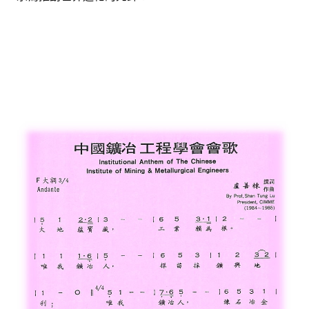
盧善棟獎學金
盧善棟獎學金得獎人
歷年技術獎章得獎人
技術獎章得獎人介紹
歷年大專學生獎勵金得獎人
歷年論文獎得獎人
歷年傑出服務貢獻獎得獎人
歷年保安獎章得獎人
榮譽榜
本會榮獲內政部104年全國性社會暨職業團體工作品鑑「甲等獎」
本會朱前理事長榮獲2012年第30屆國家傑出總經理獎