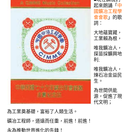
盧善棟獎學金評選辦法
起來朗誦「
中
國鑛冶工程學
鑛冶期刊徵稿
會會歌
」的歌
詞：
鑛冶論文獎初選作業細則
大地蘊寶藏，
工業賴為根，
鑛冶論文獎複審作業細則
唯我鑛冶人，
獎章委員會簡則
探苗採鑛興地
利;
傑出服務貢獻獎設置辦法
唯我鑛冶人，
煉石冶金益民
場地租借管理辦法
生。
學會章程
為世間供能
源，促進了現
會員代表選舉辦法
代文明；
為工業奠基礎，富裕了人類生活。
追憶盧善棟前理事長
礦冶工程師，道遠而任重，前進！前進！
學會獎項
永為推動世界進化的先鋒！