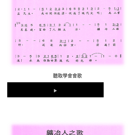
鑛冶期刊獲行政院頒發雜誌金鼎獎
歷年詹天佑論文獎與中工會論文得獎人
學會出版品
鑛冶期刊 (需登入會員)
鑛冶期刊徵稿
年會手冊
聽取學會會歌
專題討論會論文集
鑽禧紀念冊
礦冶工程名詞與礦冶辭典
學會電子報