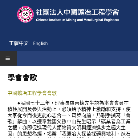
正體中文
English
首頁
學會會歌
最新消息
中國鑛冶工程學會會歌
活動通告
●民國七十三年，理事長盧善棟先生認為本會會員在
積極展開及參與活動上，必須給予精神上激勵和支持，使
友會消息
大家從今而後更能心志合一、齊步向前，乃親手撰寫「會
歌」辭曲，以遵奉我國父孫中山先生昭示「礦業者為工業
學會簡介
之根，亦即促進現代人類物質文明與經濟進步之極大主
因」的思想為經，揭櫫「我礦冶人探苗採礦興地利、煉石