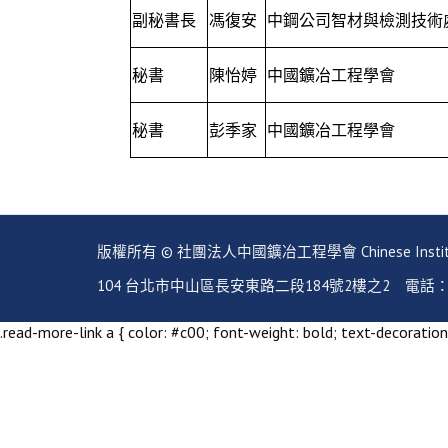
副秘書長
馮復安
中鋼公司智材與檢測技術
秘書
陳怡婷
中國鑛冶工程學會
秘書
彭季家
中國鑛冶工程學會
版權所有 © 社團法人中國鑛冶工程學會 Chinese Institute of Mi
104 台北市中山區長安東路二段184號2樓之2 電話：02-2351
.read-more-link a { color: #c00; font-weight: bold; text-decoration: