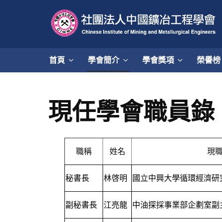
首頁
學會簡介
學會獎項
榮譽榜
現任學會職員錄
職稱
姓名
現
秘書長
林啓明
國立中興大學循環經濟研
副秘書長
江亮龍
中油探採事業部企劃室副