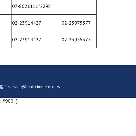
07-8021111*2298
02-23914427
02-23975377
02-23914427
02-23975377
ice@mail.cimme.org.tw
: #900; }