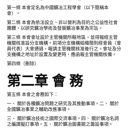
盧善棟獎學金
第一條 本會定名為中國鑛冶工程學會（以下簡稱本
會）。
盧善棟獎學金得獎人
第二條 本會為依法設立、非以營利為目的之公益性社會
團體，以研究鑛冶學術及發展鑛冶事業為宗旨。
歷年技術獎章得獎人
第三條 本會會址設於主管機關所轄地區，並得報經主管
技術獎章得獎人介紹
機關核准設分支機構。前項分支機構組織簡則經會員（會
員代表）大會通過，報請主管機關核准後行之。會址及分
歷年大專學生獎勵金得獎人
支機構之地址於設置及變更時，應函報主管機關核備。
第四條（刪除）
歷年論文獎得獎人
第二章 會 務
歷年傑出服務貢獻獎得獎人
歷年保安獎章得獎人
第五條 本會之會務如下：
榮譽榜
一、 關於各種鑛冶問題之研究及其推動事項。二、 關於
全國鑛冶事業之輔助改進事項。
本會榮獲內政部104年全國性社會暨職業團體工作品鑑「甲等獎」
三、 關於鑛冶技術之國際交流事項。四、 關於鑛冶名詞
之編譯擬訂事項。五、 關於鑛冶圖書館之籌設事項。
本會朱前理事長榮獲2012年第30屆國家傑出總經理獎