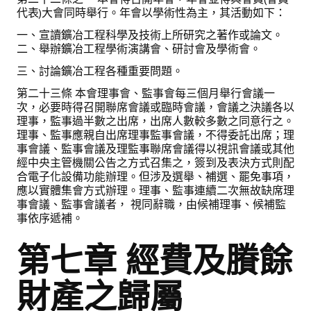
代表)大會同時舉行。年會以學術性為主，其活動如下：
一、宣讀鑛冶工程科學及技術上所研究之著作或論文。
二、舉辦鑛冶工程學術演講會、研討會及學術會。
三、討論鑛冶工程各種重要問題。
第二十三條 本會理事會、監事會每三個月舉行會議一
次，必要時得召開聯席會議或臨時會議，會議之決議各以
理事，監事過半數之出席，出席人數較多數之同意行之。
理事、監事應親自出席理事監事會議，不得委託出席；理
事會議、監事會議及理監事聯席會議得以視訊會議或其他
經中央主管機關公告之方式召集之，簽到及表決方式則配
合電子化設備功能辦理。但涉及選舉、補選、罷免事項，
應以實體集會方式辦理。理事、監事連續二次無故缺席理
事會議、監事會議者， 視同辭職，由候補理事、候補監
事依序遞補。
第七章 經費及賸餘
財產之歸屬