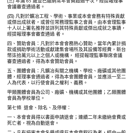
(三) 年滿 65 歲並已繳納常年會費超過十次，經提報理事
活動專區
會議審查通過者。
歷年年會
(四) 凡對於鑛冶工程、學術、事業或本會會務有特殊貢獻
或傑出成就者，或曾任常務理監事之會員，由本會理監事
十人以上署名推荐並詳列其特殊貢獻或傑出成就之事蹟，
年會活動
經提報理事會審查通過 者。
國際交流活動
四、贊助會員：凡對於本會會務熱心贊助，當年內累計捐
款或捐助學術活動或獻建集會場所及其設備等經費，新台
兩岸交流活動
幣柒拾萬元以上之個人或機構， 經提報理監事聯席會議
審查通過者，得為本會贊助會員。
活動照片
五、團體會員：凡鑛冶有關之機構、學校、廠礦或其他團
體，經理事會通過者，得為本會團體會員，並應派一至二
活動影片
人為代表，以行使會員之權利、義務。
相關連結
甲類團體會員為公司、廠礦、機構或其他團體；乙類團體
會員為學校單位。
聯絡我們
第七條 退會、除名、及停權：
一、本會會員得以書面申請退會；連續二年未繳納會費或
(測試)
死亡者，視為自動退會。
會員申請
二、凡有損害本會名譽或違反本會章程行為者，經由一般