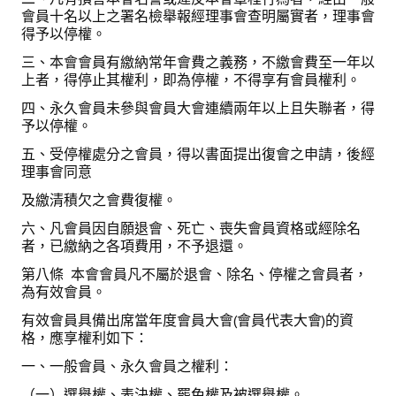
會員十名以上之署名檢舉報經理事會查明屬實者，理事會
得予以停權。
會員登入
三、本會會員有繳納常年會費之義務，不繳會費至一年以
上者，得停止其權利，即為停權，不得享有會員權利。
四、永久會員未參與會員大會連續兩年以上且失聯者，得
予以停權。
五、受停權處分之會員，得以書面提出復會之申請，後經
理事會同意
及繳清積欠之會費復權。
六、凡會員因自願退會、死亡、喪失會員資格或經除名
者，已繳納之各項費用，不予退還。
第八條 本會會員凡不屬於退會、除名、停權之會員者，
為有效會員。
有效會員具備出席當年度會員大會(會員代表大會)的資
格，應享權利如下：
一、一般會員、永久會員之權利：
（一）選舉權、表決權、罷免權及被選舉權。