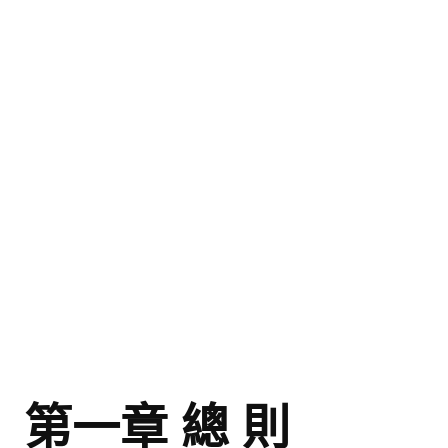
盧善棟獎學金評選辦法
鑛冶期刊徵稿
鑛冶論文獎初選作業細則
鑛冶論文獎複審作業細則
獎章委員會簡則
傑出服務貢獻獎設置辦法
場地租借管理辦法
學會章程
會員代表選舉辦法
追憶盧善棟前理事長
第一章 總 則
學會獎項