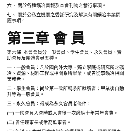
六、 關於各種鑛冶書報及本會刊物之發行事項。
鑛冶期刊獲行政院頒發雜誌金鼎獎
七、 關於公私立機關之委託研究及解決有關鑛冶事業問
題事項。
歷年詹天佑論文獎與中工會論文得獎人
第三章 會 員
學會出版品
鑛冶期刊 (需登入會員)
第六條 本會會員分一般會員、學生會員、永久會員、贊
助會員及團體會員五種。
鑛冶期刊徵稿
一、一般會員：凡於國內外大專、獨立學院或研究所之礦
年會手冊
冶、資源、材料工程或相關系所畢業，或曾從事鑛冶相關
業務者。
專題討論會論文集
二、學生會員：尚於第一款所稱系所就讀者；畢業後自動
升等為一般會員。
鑽禧紀念冊
三、永久會員：得成為永久會員者條件：
礦冶工程名詞與礦冶辭典
(一) 一般會員入會時或入會後一次繳納十年常年會費。
學會電子報
(二) 曾任理事長或常務監事者。