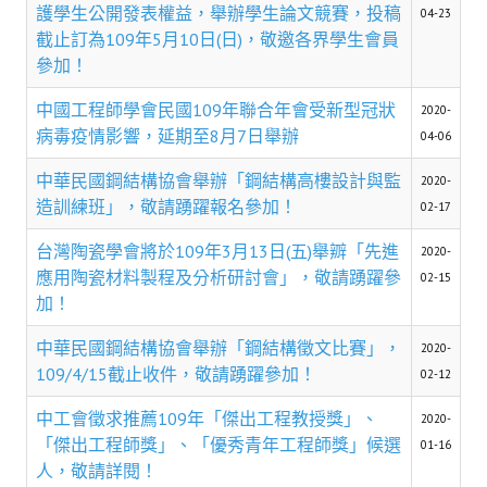
理事長的話
護學生公開發表權益，舉辦學生論文競賽，投稿
04-23
截止訂為109年5月10日(日)，敬邀各界學生會員
學會會史
參加！
學會會歌
中國工程師學會民國109年聯合年會受新型冠狀
2020-
病毒疫情影響，延期至8月7日舉辦
04-06
學會會址沿革
中華民國鋼結構協會舉辦「鋼結構高樓設計與監
2020-
學會組織與架構
造訓練班」，敬請踴躍報名參加！
02-17
架構圖
台灣陶瓷學會將於109年3月13日(五)舉辧「先進
2020-
應用陶瓷材料製程及分析研討會」，敬請踴躍參
理監事會
02-15
加！
現任學會職員錄
中華民國鋼結構協會舉辦「鋼結構徵文比賽」，
2020-
重要章則
109/4/15截止收件，敬請踴躍參加！
02-12
論文評選辦法
中工會徵求推薦109年「傑出工程教授獎」、
2020-
「傑出工程師獎」、「優秀青年工程師獎」候選
01-16
學生獎勵金申請辦法
人，敬請詳閱！