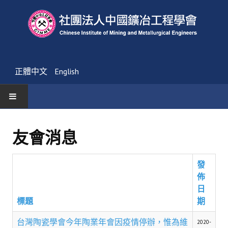
正體中文
English
首頁
友會消息
最新消息
發
活動通告
佈
友會消息
日
標題
期
學會簡介
台灣陶瓷學會今年陶業年會因疫情停辦，惟為維
2020-