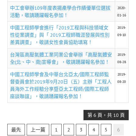
盧善棟獎學金評選辦法
中工會舉辦109年度表揚產學合作績優單位選拔
2020-
活動，敬請踴躍報名參加！
鑛冶期刊徵稿
01-16
中國工程師學會進行「2019工程與科技領域女
鑛冶論文獎初選作業細則
2019-
性從業調查」與「 2019工程師職涯發展與性別
09-10
鑛冶論文獎複審作業細則
差異調查」，敬請女性會員協助填寫！
獎章委員會簡則
台灣區高壓氣體工業同業公會舉辦「高壓氣體安
2019-
全(北、中、南)宣導會」，敬請踴躍報名參加！
08-28
傑出服務貢獻獎設置辦法
中國工程師學會及中華台北亞太/國際工程師監
2019-
場地租借管理辦法
督委員會於2019年9月20日（五）主辦「工程人
08-20
員海外工作經驗分享暨亞太工程師/國際工程師
學會章程
座談聯誼」，敬請踴躍報名參加！
會員代表選舉辦法
追憶盧善棟前理事長
第 6 頁，共 10 頁
學會獎項
最先
上一篇
1
2
3
4
5
6