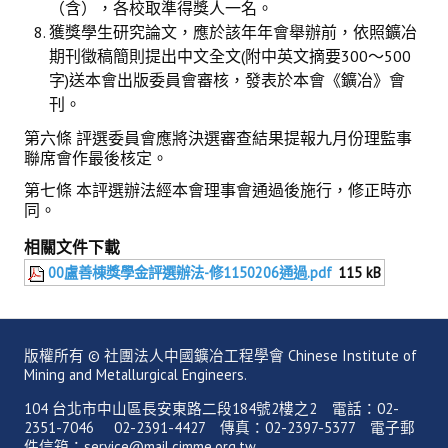
（含），各校取準得獎人一名。
獲獎學生研究論文，應於該年年會舉辦前，依照鑛冶
期刊徵稿簡則提出中文全文(附中英文摘要300～500
字)送本會出版委員會審核，發表於本會《鑛冶》會
刊。
第六條 評選委員會應將決選審查結果提報九月份理監事
聯席會作最後核定。
第七條 本評選辦法經本會理事會通過後施行，修正時亦
同。
相關文件下載
00盧善棟獎學金評選辦法-修1150206通過.pdf
115 kB
版權所有 © 社團法人中國鑛冶工程學會 Chinese Institute of
Mining and Metallurgical Engineers.
104 台北市中山區長安東路二段184號2樓之2 電話：02-
2351-7046 02-2391-4427 傳真：02-2397-5377 電子郵
件信箱：service@mail.cimme.org.tw