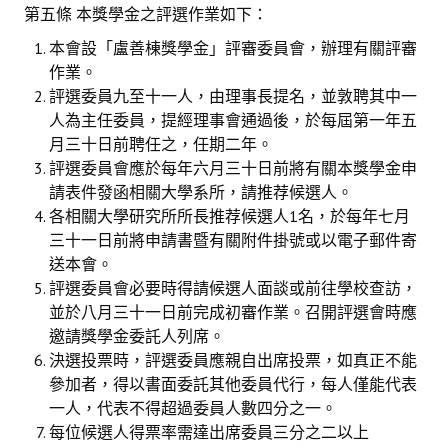
第五條 本獎學金之評選作業如下：
本會設「盧善棟獎學金」評審委員會，辦理有關評審
作業。
評選委員九至十一人，由理事長提名，並敦聘其中一
人為主任委員，提經理事會通過後，於每屆第一年五
月三十日前聘任之，任期二年。
評選委員會應於每年六月三十日前將有關本獎學金申
請表件發函相關大學系所，請推荐候選人。
各相關大學研究所所長推荐候選人1名，於每年七月
三十一日前將申請書暨有關附件掛號或以電子郵件寄
送本會。
評選委員會必要時得請候選人面談或前往學校查訪，
並於八月三十一日前完成初審作業。召開評選會時應
邀請獎學金委託人列席。
決選投票時，評選委員應親自出席投票，如真正不能
參加者，得以書面委託其他委員代行，每人僅能代表
一人，代表不得超過委員人數四分之一。
每位候選人得票率需達出席委員三分之二以上