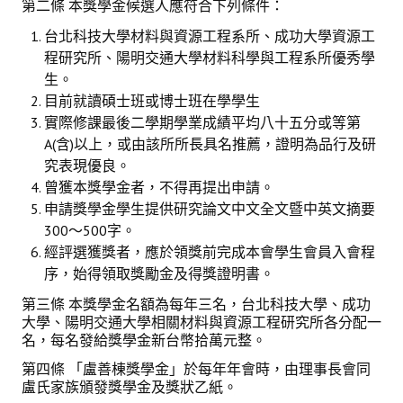
第二條 本獎學金候選人應符合下列條件：
台北科技大學材料與資源工程系所、成功大學資源工
程研究所、陽明交通大學材料科學與工程系所優秀學
生。
目前就讀碩士班或博士班在學學生
實際修課最後二學期學業成績平均八十五分或等第
A(含)以上，或由該所所長具名推薦，證明為品行及研
究表現優良。
曾獲本獎學金者，不得再提出申請。
申請獎學金學生提供研究論文中文全文暨中英文摘要
300～500字。
經評選獲獎者，應於領獎前完成本會學生會員入會程
序，始得領取獎勵金及得獎證明書。
第三條 本獎學金名額為每年三名，台北科技大學、成功
大學、陽明交通大學相關材料與資源工程研究所各分配一
名，每名發給獎學金新台幣拾萬元整。
第四條 「盧善棟獎學金」於每年年會時，由理事長會同
盧氏家族頒發獎學金及獎狀乙紙。