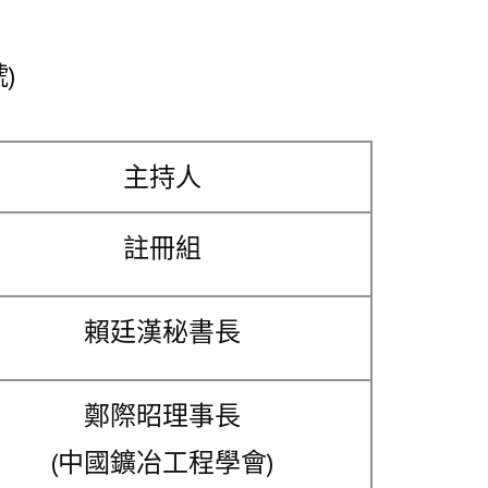
)
主持人
註冊組
賴廷漢秘書長
鄭際昭理事長
(中國鑛冶工程學會)