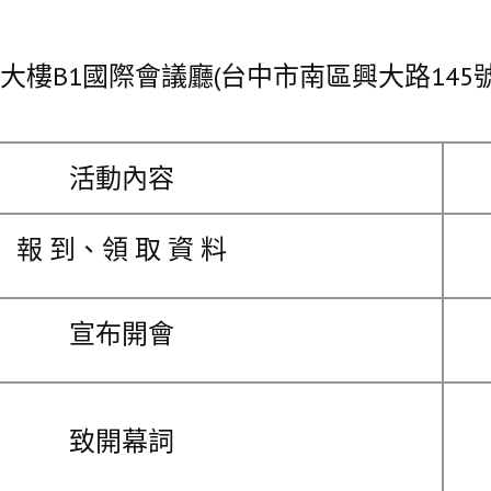
樓B1國際會議廳(台中市南區興大路145號
活動內容
報 到、領 取 資 料
宣布開會
致開幕詞