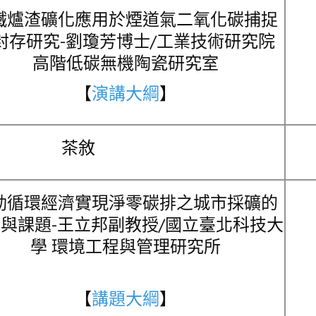
鐵爐渣礦化應用於煙道氣二氧化碳捕捉
封存研究-劉瓊芳博士/工業技術研究院
高階低碳無機陶瓷研究室
【
演講大綱
】
茶敘
動循環經濟實現淨零碳排之城市採礦的
與課題-王立邦副教授/國立臺北科技大
學 環境工程與管理研究所
【
講題大綱
】