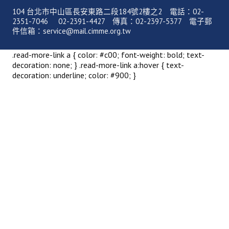
理事長的話
104 台北市中山區長安東路二段184號2樓之2 電話：02-
2351-7046 02-2391-4427 傳真：02-2397-5377 電子郵
學會會史
件信箱：service@mail.cimme.org.tw
學會會歌
.read-more-link a { color: #c00; font-weight: bold; text-
decoration: none; } .read-more-link a:hover { text-
學會會址沿革
decoration: underline; color: #900; }
學會組織與架構
架構圖
理監事會
現任學會職員錄
重要章則
論文評選辦法
學生獎勵金申請辦法