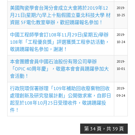
盧善棟獎學金評選辦法
美國陶瓷學會台灣分會成立大會將於2019年12
2019-
月21日(星期六)早上十點假國立臺北科技大學 材
鑛冶期刊徵稿
10-25
資館 5F電化教室舉辦，歡迎踴躍報名參加！
鑛冶論文獎初選作業細則
中國工程師學會訂108年11月29日(星期五)舉辦
2019-
鑛冶論文獎複審作業細則
108年「工程優良獎」評選獲獎工程參訪活動，
10-24
敬請踴躍報名參加，謝謝！
獎章委員會簡則
本會團體會員中國石油股份有限公司舉辦
2019-
傑出服務貢獻獎設置辦法
「OPIC 40周年慶」，敬邀本會會員踴躍參加大
10-01
會活動！
場地租借管理辦法
行政院環保署辦理「109年補助回收廢棄物回收
2019-
學會章程
處理創新及研究發展計劃」公開徵求案，自即日
09-24
會員代表選舉辦法
起至於108年10月25日受理收件，敬請踴躍投
件！
追憶盧善棟前理事長
學會獎項
第 34 頁，共 39 頁