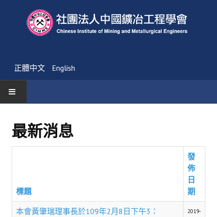
正體中文
English
首頁
最新消息
最新消息
發
活動通告
佈
友會消息
日
標題
期
學會簡介
本會黃肇瑞理事長於109年2月8日下午3：
2019-