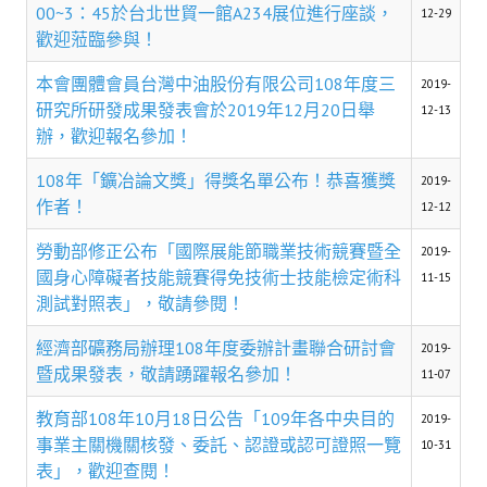
理事長的話
00~3：45於台北世貿一館A234展位進行座談，
12-29
歡迎蒞臨參與！
學會會史
本會團體會員台灣中油股份有限公司108年度三
2019-
學會會歌
研究所研發成果發表會於2019年12月20日舉
12-13
辦，歡迎報名參加！
學會會址沿革
108年「鑛冶論文獎」得獎名單公布！恭喜獲獎
2019-
學會組織與架構
作者！
12-12
架構圖
勞動部修正公布「國際展能節職業技術競賽暨全
2019-
國身心障礙者技能競賽得免技術士技能檢定術科
理監事會
11-15
測試對照表」，敬請參閱！
現任學會職員錄
經濟部礦務局辦理108年度委辦計畫聯合研討會
2019-
重要章則
暨成果發表，敬請踴躍報名參加！
11-07
論文評選辦法
教育部108年10月18日公告「109年各中央目的
2019-
事業主關機關核發、委託、認證或認可證照一覽
10-31
學生獎勵金申請辦法
表」，歡迎查閱！