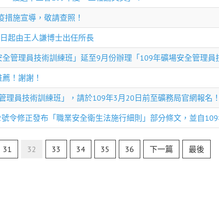
疫措施宣導，敬請查照！
0日起由王人謙博士出任所長
安全管理員技術訓練班」延至9月份辦理「109年礦場安全管理員
推薦！謝謝！
全管理員技術訓練班」，請於109年3月20日前至礦務局官網報名
05792號令修正發布「職業安全衛生法施行細則」部分條文，並自1
31
32
33
34
35
36
下一篇
最後