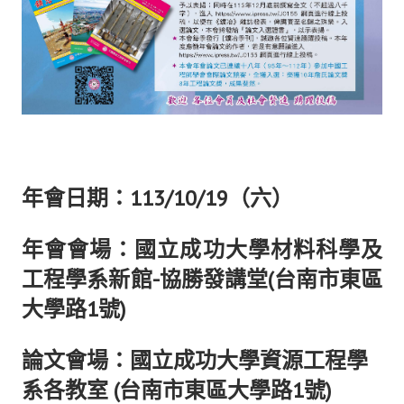
盧善棟獎學金評選辦法
鑛冶期刊徵稿
鑛冶論文獎初選作業細則
鑛冶論文獎複審作業細則
獎章委員會簡則
年會日期：113/10/19（六）
傑出服務貢獻獎設置辦法
場地租借管理辦法
年會會場：國立成功大學材料科學及
學會章程
工程學系新館-協勝發講堂(台南市東區
大學路1號)
會員代表選舉辦法
追憶盧善棟前理事長
論文會場：國立成功大學資源工程學
學會獎項
系各教室 (台南市東區大學路1號)