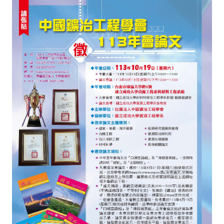
理事長的話
學會會史
學會會歌
學會會址沿革
學會組織與架構
架構圖
理監事會
現任學會職員錄
重要章則
論文評選辦法
學生獎勵金申請辦法