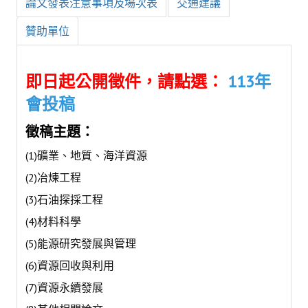
論文發表注意事項及場次表
交通建議
鑛冶期刊獲行政院頒發雜誌金鼎獎
贊助單位
歷年詹天佑論文獎與中工會論文得獎人
即日起公開徵件，請點選：
113年
學會出版品
會投稿
鑛冶期刊 (需登入會員)
徵稿主題：
鑛冶期刊徵稿
(1)礦業、地質、海洋資源
年會手冊
(2)冶煉工程
專題討論會論文集
(3)石油探採工程
(4)材料科學
鑽禧紀念冊
(5)能源研究發展與管理
礦冶工程名詞與礦冶辭典
(6)資源回收與利用
學會電子報
(7)資源永續發展