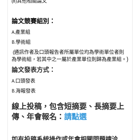
(8)其他相關論文
活動專區
歷年年會
論文競賽組別：
年會活動
A.產業組
B.學術組
國際交流活動
(通訊作者及口頭報告者所屬單位均為學術單位者則
兩岸交流活動
)
為學術組，若其中之一屬於產業單位則歸為產業組。
活動照片
論文發表方式：
A.口頭發表
活動影片
B.海報發表
相關連結
線上投稿，包含短摘要、長摘要上
聯絡我們
傳、年會報名：
請點選
(測試)
如有投稿系統操作或年會相關問題請洽
會員申請