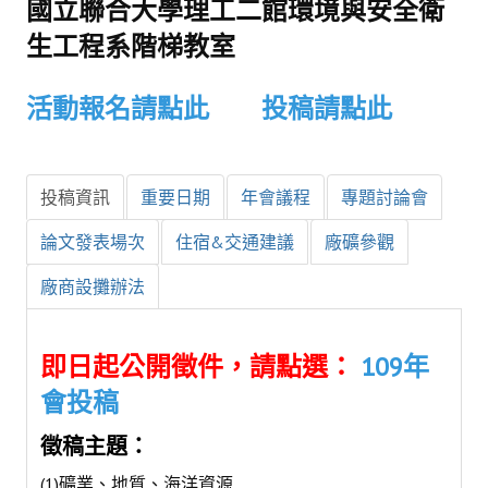
國立聯合大學理工二館環境與安全衛
盧善棟獎學金評選辦法
生工程系階梯教室
鑛冶期刊徵稿
鑛冶論文獎初選作業細則
活動報名請點此
投稿請點此
鑛冶論文獎複審作業細則
獎章委員會簡則
投稿資訊
重要日期
年會議程
專題討論會
傑出服務貢獻獎設置辦法
論文發表場次
住宿&交通建議
廠礦參觀
場地租借管理辦法
廠商設攤辦法
學會章程
即日起公開徵件，請點選：
109年
會員代表選舉辦法
會投稿
追憶盧善棟前理事長
徵稿主題：
學會獎項
(1)礦業、地質、海洋資源