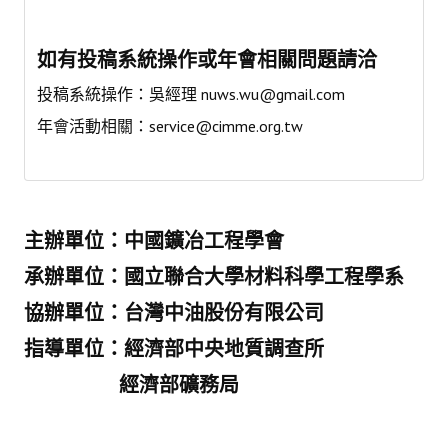
鑛冶期刊獲行政院頒發雜誌金鼎獎
如有投稿系統操作或年會相關問題請洽
歷年詹天佑論文獎與中工會論文得獎人
投稿系統操作：吳經理
nuws.wu@gmail.com
學會出版品
年會活動相關：
service@cimme.org.tw
鑛冶期刊 (需登入會員)
鑛冶期刊徵稿
主辦單位：中國鑛冶工程學會
年會手冊
承辦單位：國立聯合大學材料科學工程學系
專題討論會論文集
協辦單位：台灣中油股份有限公司
鑽禧紀念冊
指導單位：經濟部中央地質調查所
礦冶工程名詞與礦冶辭典
經濟部礦務局
學會電子報