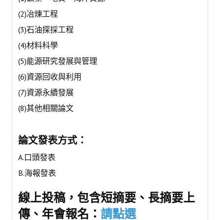
盧善棟獎學金
(2)冶煉工程
(3)石油探採工程
盧善棟獎學金得獎人
(4)材料科學
歷年技術獎章得獎人
(5)能源研究發展與管理
技術獎章得獎人介紹
(6)資源回收與利用
歷年大專學生獎勵金得獎人
(7)資源永續發展
(8)其他相關論文
歷年論文獎得獎人
歷年傑出服務貢獻獎得獎人
論文發表方式：
歷年保安獎章得獎人
A.口頭發表
榮譽榜
B.海報發表
線上投稿，包含短摘要、長摘要上
本會榮獲內政部104年全國性社會暨職業團體工作品鑑「甲等獎」
傳、年會報名：
請點選
本會朱前理事長榮獲2012年第30屆國家傑出總經理獎