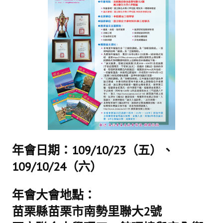
理事長的話
學會會史
學會會歌
學會會址沿革
學會組織與架構
架構圖
理監事會
年會日期：109/10/23（五）、
現任學會職員錄
109/10/24（六）
重要章則
論文評選辦法
年會大會地點：
學生獎勵金申請辦法
苗栗縣苗栗市南勢里聯大2號