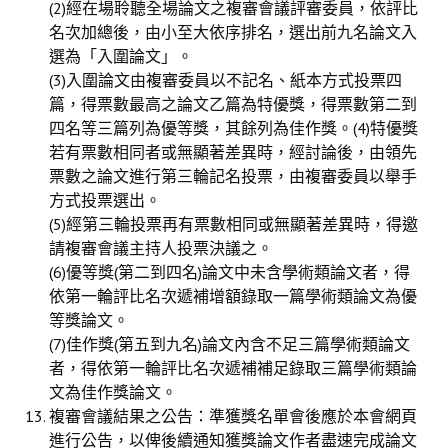
(2)經在場聆聽全場論文之複審會議評審委員，依評比
盧善棟獎學金
名次加總後，由小至大依序排名，選出前九名論文入
選為「入圍論文」。
盧善棟獎學金得獎人
(3)入圍論文由複審委員以不記名、紙本方式投票四
歷年技術獎章得獎人
篇，得票數最高之論文乙篇為特優獎，得票數第二到
四名等三篇列為優等獎，其餘列為佳作獎。(4)特優獎
技術獎章得獎人介紹
若有票數相同者或無顯著差異時，經討論後，由領先
票數之論文進行第三輪記名投票，由複審委員以舉手
歷年大專學生獎勵金得獎人
方式投票選出。
歷年論文獎得獎人
(5)經第三輪投票再有票數相同或無顯著差異時，得邀
請複審會議主持人投票決議之。
歷年傑出服務貢獻獎得獎人
(6)優等獎(第二到四名)論文中未含學術類論文者，得
依第一輪評比名次遞補增額錄取一篇學術類論文為優
歷年保安獎章得獎人
等獎論文。
(7)佳作獎(第五到九名)論文內含不足三篇學術類論文
榮譽榜
者，得依第一輪評比名次遞補補足錄取三篇學術類論
文為佳作獎論文。
本會榮獲內政部104年全國性社會暨職業團體工作品鑑「甲等獎」
複審會議結果之公告：準獲獎名單會後應於本會網頁
本會朱前理事長榮獲2012年第30屆國家傑出總經理獎
進行公告，以俾後續通知獲獎論文作者盡速完成論文