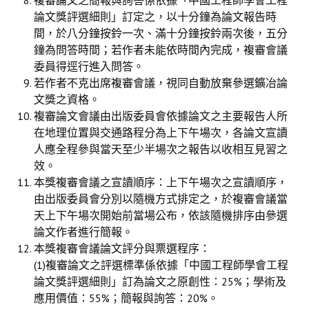
複審論文之簡報與詢答係依據「中國工程師學會工程
盧善棟獎學金評選辦法
論文獎評選細則」訂定之，以十分鐘為論文報告時
間，於八分鐘按鈴一次、滿十分鐘按鈴兩次後，五分
鑛冶期刊徵稿
鐘為問答時間；若作者未能依時間內完成，複審會議
鑛冶論文獎初選作業細則
委員得逕行進入問答。
若作者不克出席複審會議，視同自動放棄參選鑛冶論
鑛冶論文獎複審作業細則
文獎之資格。
複審論文會議由出版委員會依據論文之主要報告人所
獎章委員會簡則
在地理位置與交通路程分為上下午場次，各論文宣讀
傑出服務貢獻獎設置辦法
人應全程參與當天至少半場次之報告以收相互見習之
效。
場地租借管理辦法
本獎複審會議之宣讀順序：上下午場次之宣讀順序，
由出版委員會分別以隨機方式排定之，於複審會議當
學會章程
天上下午場次開始前當場公布，依該隨機排序由參選
論文作者進行簡報。
會員代表選舉辦法
本獎複審會議論文評分與票選程序：
追憶盧善棟前理事長
(1)複審論文之評選標準係依據「中國工程師學會工程
論文獎評選細則」訂為論文之原創性：25%；學術及
學會獎項
應用價值：55%；簡報與詢答：20%。