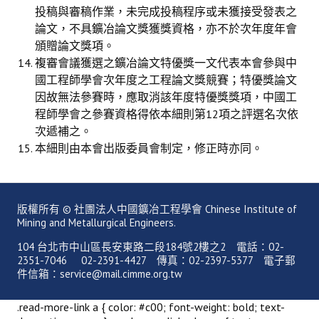
投稿與審稿作業，未完成投稿程序或未獲接受發表之
鑛冶期刊獲行政院頒發雜誌金鼎獎
論文，不具鑛冶論文獎獲獎資格，亦不於次年度年會
頒贈論文獎項。
歷年詹天佑論文獎與中工會論文得獎人
複審會議獲選之鑛冶論文特優獎一文代表本會參與中
國工程師學會次年度之工程論文獎競賽；特優獎論文
學會出版品
因故無法參賽時，應取消該年度特優獎獎項，中國工
程師學會之參賽資格得依本細則第12項之評選名次依
鑛冶期刊 (需登入會員)
次遞補之。
鑛冶期刊徵稿
本細則由本會出版委員會制定，修正時亦同。
年會手冊
專題討論會論文集
版權所有 © 社團法人中國鑛冶工程學會 Chinese Institute of
Mining and Metallurgical Engineers.
鑽禧紀念冊
104 台北市中山區長安東路二段184號2樓之2 電話：02-
2351-7046 02-2391-4427 傳真：02-2397-5377 電子郵
礦冶工程名詞與礦冶辭典
件信箱：service@mail.cimme.org.tw
學會電子報
.read-more-link a { color: #c00; font-weight: bold; text-