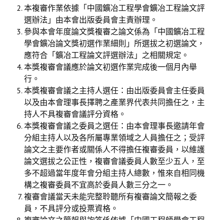
理事長的話
本複審作業依據「中國鑛冶工程學會鑛冶工程論文評
選辦法」由本會出版委員會主責辦理。
學會會史
參與本會年度論文獎複審之論文係為「中國鑛冶工程
學會鑛冶論文獎初選作業細則」所選拔之初選論文，
學會會歌
應符合「鑛冶工程論文評選辦法」之相關規定。
學會會址沿革
本獎複審會議應於論文初選作業完成後一個月內舉
行。
學會組織與架構
本獎複審會議之主持人選任：由出版委員會主任委員
以及由本會理事長擇聘之產業界代表共同擔任之，主
架構圖
持人不具複審會議評分資格。
理監事會
本獎複審會議之委員之選任：由本會理事長邀請年會
分組主持人以及各所屬專業領域之人員擔任之；受評
現任學會職員錄
論文之主要作者或關係人不得擔任複審委員，以維護
論文選拔之公正性，複審會議委員人數至少五人，至
重要章則
多不超過當年度年會分組主持人總數，惟來自相同機
構之複審委員不宜高於委員人數三分之一。
論文評選辦法
複審會議當天未能完整聆聽所有複審論文簡報之委
學生獎勵金申請辦法
員，不具評分或投票資格。