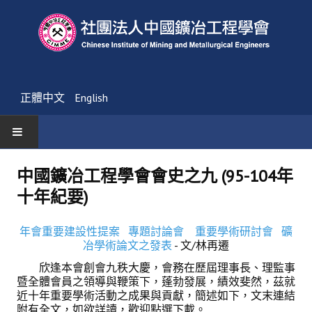
正體中文
English
首頁
中國鑛冶工程學會會史之九 (95-104年
十年紀要)
最新消息
活動通告
年會重要建設性提案
專題討論會
重要學術研討會
礦
冶學術論文之發表
- 文/林再遷
友會消息
欣逢本會創會九秩大慶，會務在歷屆理事長、理監事
暨全體會員之領導與鞭策下，蓬勃發展，績效斐然，茲就
學會簡介
近十年重要學術活動之成果與貢獻，簡述如下，文末連結
附有全文，如欲詳讀，歡迎點選下載。