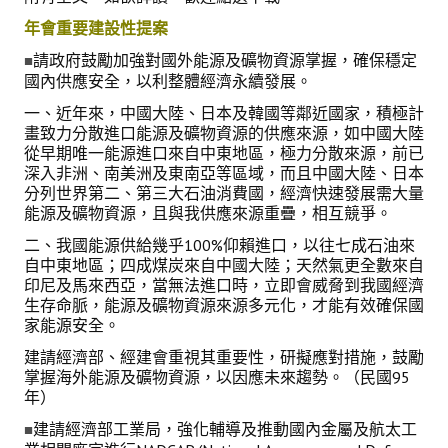
理事長的話
年會重要建設性提案
學會會史
請政府鼓勵加強對國外能源及礦物資源掌握，確保穩定
■
國內供應安全，以利整體經濟永續發展。
學會會歌
一、近年來，中國大陸、日本及韓國等鄰近國家，積極計
畫致力分散進口能源及礦物資源的供應來源，如中國大陸
學會會址沿革
從早期唯一能源進口來自中東地區，極力分散來源，前已
深入非洲、南美洲及東南亞等區域，而且中國大陸、日本
學會組織與架構
分列世界第二、第三大石油消費國，經濟快速發展需大量
能源及礦物資源，且與我供應來源重疊，相互競爭。
架構圖
二、我國能源供給幾乎100%仰賴進口，以往七成石油來
理監事會
自中東地區；四成煤炭來自中國大陸；天然氣更全數來自
印尼及馬來西亞，當無法進口時，立即會威脅到我國經濟
現任學會職員錄
生存命脈，能源及礦物資源來源多元化，才能有效確保國
家能源安全。
重要章則
建請經濟部、經建會重視其重要性，研擬應對措施，鼓勵
掌握海外能源及礦物資源，以因應未來趨勢。（民國95
論文評選辦法
年）
學生獎勵金申請辦法
建請經濟部工業局，強化輔導及推動國內金屬及航太工
■