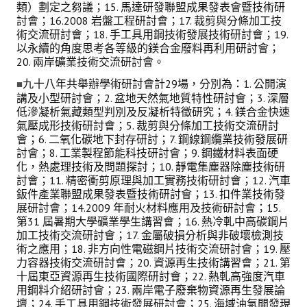
類）劃定之芻議；15. 馬達研發聯盟成果發表會暨技術研
討會；16.2008 岩盤工程研討會；17. 裁剪與分條加工技
術交流研討會；18. 手工具用鋼技術發展技術研討會；19.
以永續的角度思考各等級的鎂合金廢料再利用研討會；
20. 兩岸礦業技術交流研討會。
九十八年共舉辦學術研討會計29場，分別為：1. 公開演
■
講及小型研討會；2. 盆地天然氣地質特性研討會；3. 深層
低滲凝析氣藏類型判別及反凝析特徵研究；4. 鎂合金快速
氣壓成形技術研討會；5. 裁剪與分條加工技術交流研討
會；6. 二氧化碳地下封存研討；7. 鋼線鋼纜業技術發展研
討會；8. 工業製程節能科技研討會；9. 鋼鐵材料表面硬
化，熱處理技術及問題探討；10. 靜電集塵器除塵技術研
討會；11. 精密衝剪原理與加工實務技術研討會；12. 汽車
鈑件產業聯盟成果發表暨技術研討會；13. 扣件業技術發
展研討會；14.2009 年耐火材料應用及技術研討會；15.
第31 屆暑期大學礦業學生講習會；16. 熱冷軋中高碳鋼片
加工技術交流研討會；17. 金屬破損分析與非破壞檢測技
術之應用；18. 非方向性電磁鋼片技術交流研討會；19. 壓
力容器技術交流研討會；20. 資源再生技術講習會；21. 第
十屆東亞資源再生技術國際研討會；22. 熱軋高強度汽車
用鋼料介紹研討會；23. 兩岸電子廢棄物資源再生發展論
壇；24. 手工具用鋼技術發展研討會；25. 海域油氣開發現