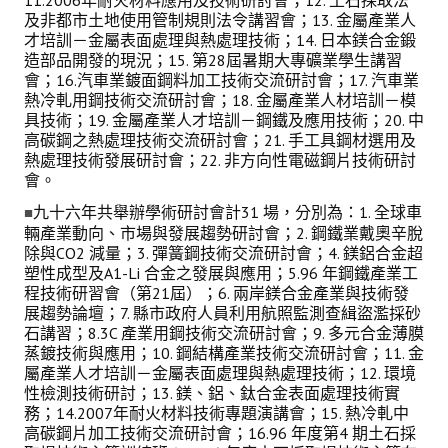
11.2006年耐火材料應用及技術研討會；12. 土石採取法
及非都市土地使用管制規則法令講習會；13. 金屬產業人
才培訓－金屬表面處理與熱處理技術；14. 日本鎂合金鍛
造部品開發的現況；15. 第28屆暑期大專礦業學生講習
會；16.汽車業鍍面鋼料加工技術交流研討會；17. 汽車業
熱冷軋用鋼技術交流研討會；18. 金屬產業人材培訓－模
具技術；19. 金屬產業人才培訓－鋼鐵及應用技術；20. 中
高碳鋼之熱處理技術交流研討會；21. 手工具鋼材選用及
熱處理技術發展研討會；22. 非方向性電磁鋼片技術研討
會。
九十六年共舉辦學術研討會計31 場，分別為：1. 全球車
■
輛產業動向、市場與發展趨勢研討會；2. 鋼鐵業戴奧辛脫
除與CO2 減量；3. 彈簧鋼技術交流研討會；4. 鎂鋁合金超
塑性成型及A1-Li 合金之發展與應用；5.96 年鋼鐵產業工
程技術研習會（第21屆）；6. 兩岸鎂合金產業與技術發
展趨勢論壇；7. 縣市政府人員利用航照監測查緝盜濫採砂
石講習；8.3C 產業用鋼技術交流研討會；9. 多元合金薄膜
蒸鍍技術與應用；10. 鋼結構產業技術交流研討會；11. 金
屬產業人才培訓－金屬表面處理與熱處理技術；12. 環境
性檢測技術研討；13. 鎂、鋁、鈦合金表面處理技術實
務；14.2007年耐火材料技術專題演講會；15. 熱冷軋中
高碳鋼片加工技術交流研討會；16.96 年度第4 期土石採