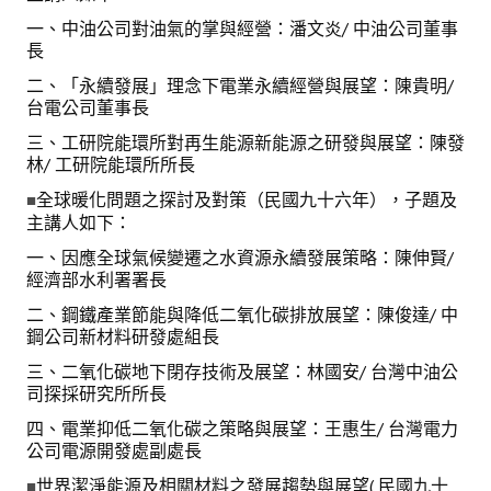
一、中油公司對油氣的掌與經營：潘文炎/ 中油公司董事
長
會員登入
二、「永續發展」理念下電業永續經營與展望：陳貴明/
台電公司董事長
三、工研院能環所對再生能源新能源之研發與展望：陳發
林/ 工研院能環所所長
全球暖化問題之探討及對策（民國九十六年），子題及
■
主講人如下：
一、因應全球氣候變遷之水資源永續發展策略：陳伸賢/
經濟部水利署署長
二、鋼鐵產業節能與降低二氧化碳排放展望：陳俊達/ 中
鋼公司新材料研發處組長
三、二氧化碳地下閉存技術及展望：林國安/ 台灣中油公
司探採研究所所長
四、電業抑低二氧化碳之策略與展望：王惠生/ 台灣電力
公司電源開發處副處長
世界潔淨能源及相關材料之發展趨勢與展望( 民國九十
■