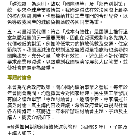
活動專區
「碳洩露」為原則，故以「國際標竿」及「部門別對策」
統一要求全球產業較恰當。我國溫減法在效法國際上嚴格
的核配與罰則時，也應採納其對工業部門的合理配套，以
歷年年會
免導致我國產的減碳負擔遠較各國同業為重。
年會活動
五、考量減碳代價：符合「成本有效性」是國際上推行溫
室氣體減量的另一重要原則。因此在減碳規劃時多先納入
國際交流活動
代價較低的對策，例如降低電力的排放係數及交通、住家
節能等。我國溫減法在規劃溫室氣體減量措施時也應參酌
兩岸交流活動
國際趨勢，充分考量「成本有效性」，避免因不計代價的
要求產業界減碳，以致重創我國經濟發展與人民就業，並
活動照片
使社會問題更為嚴重。
專題討論會
活動影片
本會為配合政府政策，關心國內礦冶事業之發展，每年於
相關連結
年會開會期間，均選擇當今對國家經建、民生與工業發展
有關之議題舉辦「專題討論會」，邀請學者、專家講述並
廣乏討論，其主講內容及建議，深獲政府當局重視與社會
聯絡我們
各界所肯定，茲將近十年來所辦理討論會主題、子題及主
講人，簡要介紹如下：
(測試)
台灣如何對能源持續營運與管理（民國95 年），子題及
■
主講人如下：
會員申請