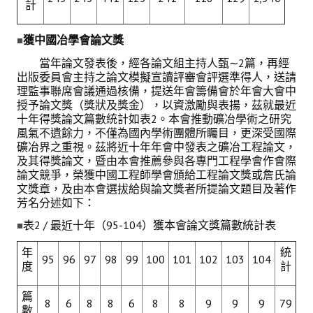
計
獲中國冶學會論文獎
■
當年論文發表後，經各論文組主持人甄∼2篇，再經
出版委員會主持之論文模擬宣讀評審會評選準得人，送請
理監事聯席會議通過核備，提送年會籌備會於年會大會中
授予論文獎（獎狀及獎金），以資激勵與表揚，茲就最近
十年得獎論文篇數統計如表2。本會推動礦冶學術之研究
風氣不遺餘力，不僅為國內學術團體所矚目，更深受國際
礦冶界之重視。茲將近十年年會中發表之礦冶工程論文，
及其得獎論文，暨由本會推薦參與各專門工程學會作會際
論文競爭，榮獲中國工程師學會頒給工程論文獎或詹氏論
文獎章，及由本會選拔給與論文獎者所提論文題目及著作
芳名分述如下：
表2 / 最近十年（95-104）獲本會論文獎篇數統計表
■
年
統
95
96
97
98
99
100
101
102
103
104
度
計
篇
8
6
8
8
6
8
8
9
9
9
79
數