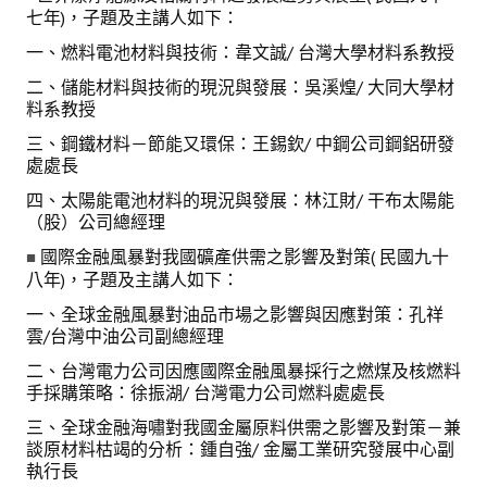
七年)，子題及主講人如下：
一、燃料電池材料與技術：韋文誠/ 台灣大學材料系教授
二、儲能材料與技術的現況與發展：吳溪煌/ 大同大學材
料系教授
三、鋼鐵材料－節能又環保：王錫欽/ 中鋼公司鋼鋁研發
處處長
四、太陽能電池材料的現況與發展：林江財/ 干布太陽能
（股）公司總經理
國際金融風暴對我國礦產供需之影響及對策( 民國九十
■
八年)，子題及主講人如下：
一、全球金融風暴對油品市場之影響與因應對策：孔祥
雲/台灣中油公司副總經理
二、台灣電力公司因應國際金融風暴採行之燃煤及核燃料
手採購策略：徐振湖/ 台灣電力公司燃料處處長
三、全球金融海嘯對我國金屬原料供需之影響及對策－兼
談原材料枯竭的分析：鍾自強/ 金屬工業研究發展中心副
執行長