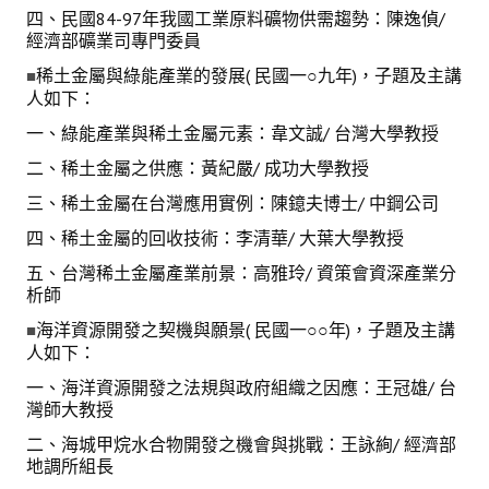
四、民國84-97年我國工業原料礦物供需趨勢：陳逸偵/
經濟部礦業司專門委員
稀土金屬與綠能產業的發展( 民國一○九年)，子題及主講
■
人如下：
一、綠能產業與稀土金屬元素：韋文誠/ 台灣大學教授
二、稀土金屬之供應：黃紀嚴/ 成功大學教授
三、稀土金屬在台灣應用實例：陳鐿夫博士/ 中鋼公司
四、稀土金屬的回收技術：李清華/ 大葉大學教授
五、台灣稀土金屬產業前景：高雅玲/ 資策會資深產業分
析師
海洋資源開發之契機與願景( 民國一○○年)，子題及主講
■
人如下：
一、海洋資源開發之法規與政府組織之因應：王冠雄/ 台
灣師大教授
二、海城甲烷水合物開發之機會與挑戰：王詠絢/ 經濟部
地調所組長