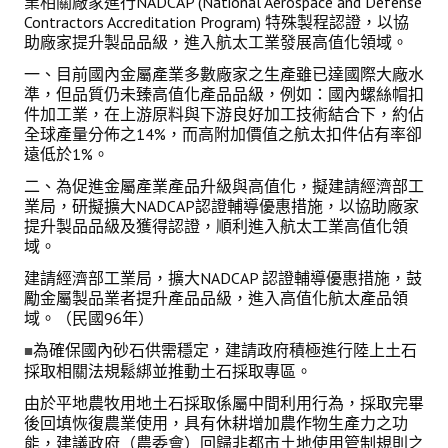
業相關廠家進行NADCAP (National Aerospace and Defense
盧善棟獎學金評選辦法
Contractors Accreditation Program) 特殊製程認證，以協
助廠家提升製品品級，進入航太工業發展高值化領域。
鑛冶期刊徵稿
一、目前國內金屬產業多數廠家之生產雖已達國際大廠水
鑛冶論文獎初選作業細則
準，但品質仍未臻高值化產品品級，例如：國內螺絲帽扣
件加工業，在上游原料與下游良好加工技術結合下，約佔
全球產量分佈之14%，而高附加價值之航太扣件佔有率卻
鑛冶論文獎複審作業細則
遠低於1%。
獎章委員會簡則
二、為促進金屬產業產品升級與高值化，擬建請經濟部工
業局，研擬擴大NADCAP認證輔導優惠措施，以協助廠家
傑出服務貢獻獎設置辦法
提升製品品級及獲得認證，順利進入航太工業高值化領
域。
場地租借管理辦法
建請經濟部工業局，擴大NADCAP 認證輔導優惠措施，鼓
勵金屬製品業者提升產品品級，進入高值化航太產品領
學會章程
域。（民國96年）
會員代表選舉辦法
為確保國內砂石供需穩定，建請政府積極進行陸上土石
■
採取相關法規鬆綁並推動土石採取專區。
追憶盧善棟前理事長
由於平地農牧用地土石採取係屬中間利用行為，採取完畢
後回填恢復農業使用，具有休耕增加農作物生產力之功
學會獎項
能，建議政府（農委會）回歸非都市土地使用管制規則之