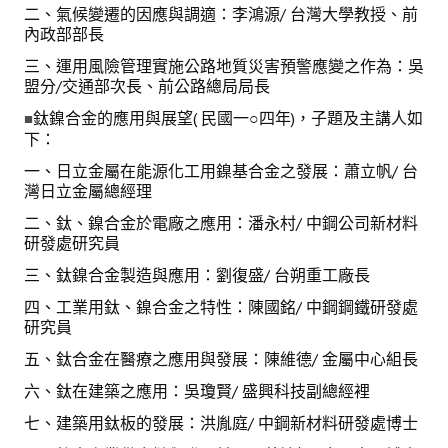
二、氣候變遷的因應與調適：李鴻源/ 台灣大學教授、前
內政部部長
三、運用風險管理實施公路地質災害預警應變之作為：吳
盟分/交通部次長、前公路總局局長
鈦鎳合金的應用與展望( 民國一○四年)，子題及主講人如
■
下：
一、日立金屬在能源化工用鎳基合金之發展：蕭立帆/ 台
灣日立金屬總經理
二、鈦、鎳合金於電廠之應用：潘永村/ 中鋼公司新材料
研發處研究員
三、鈦鎳合金製造與應用：劉復盛/ 台朔重工廠長
四、工業用鈦、鎳合金之特性：陳國銘/ 中鋼鋼鐵研發處
研究員
五、鈦合金在醫療之應用與發展：陳維德/ 金屬中心組長
六、鈦在建築之應用：吳瓊賢/ 盛興科技副總經裡
七、建築用鈦板的發展：洪胤庭/ 中鋼新材料研發處博士