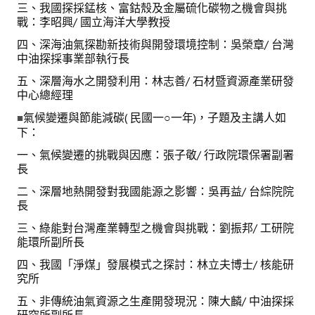
三、我國探採錳核、富鈷殼及金屬硫化碳物之機會與挑
戰：李昭興/ 國立海洋大學教授
四、深海油氣探勘新技術與開發環境控制：吳榮章/ 台灣
中油探採事業部執行長
五、深層海水之開發利用：林志善/ 石材暨資源產業研發
中心總經理
氣候變遷與節能減碳( 民國一○一年)，子題及主講人如
■
下：
一、氣候變遷的挑戰與因應：張子敬/ 行政院環保署副署
長
二、深層地熱開發對我國能源之影響：吳再益/ 台綜院院
長
三、綠能對台灣產業轉型之機會與挑戰：劉振邦/ 工研院
能環所副所長
四、我國「淨煤」發展模式之探討：林立夫博士/ 核能研
究所
五、非傳統油氣資源之生產開發現況：陳大麟/ 中油探採