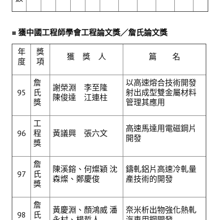
獲中國工程師學會工程論文獎／詹氏論文獎
■
年
獎
獲 獎 人
篇 名
度
項
詹
以高速熔合技術開發
謝榮淵 李至隆
95
氏
射出成型雙金屬材料
陳俊達 江連柱
獎
管理其應用
工
高速馬達用電磁鋼片
96
程
黃議興 張六文
開發
獎
詹
陳溪鎔、何燦穎 沈
鑄軋鋁片高速冷軋量
97
氏
森燦、鄭慶俊
產技術的開發
獎
詹
黃慶淵、顏鴻威 潘
奈米析出物強化熱軋
98
氏
永村、楊哲人
汽車用鋼開發