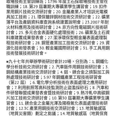
取場技術主管訓練班；17.96 年度土石採取場技術主管在
職訓練；18. 第29 屆暑期大專礦業學生講習會；19. 扣件
業用鋼片技術交流研討會；20. 金屬產業人才培訓光電模
具加工技術；21. 環保鍍鋅鋼材技術交流研討會；22. 礦業
簿平台及產銷資料庫查詢系統建置說明會；23.2007 年耐
火材料應用及技術研討會；24. 非方向性電磁鋼片技術研
討會；25. 多元合金表面硬化處理技術；26. 礦業及土石資
料庫建置成果發表會；27. 潔淨環保型輕金屬表面處理製
程技術研討會；28. 鋼管產業加工技術交流研討會；29. 資
源化技術發表會；30. 輕金屬國際研討會；31. 手工具用鋼
技術發展技術研討會。
九十七年共舉辦學術研討會計20場，分別為：1. 鋼鐵化
■
學分析技術交流研討會；2. 汽車鈑件用鋼技術研討會；3.
鋼結構產業技術交流研討會；4. 鋁、鎂合金之擠製加工與
熱處理技術研討會；5.97 年鋼鐵產業工程技術研習會
（第22 屆）；6. 電化學分析技術在表面處理之應用研討
會；7. 利用航照等高科技監測防止盜濫採砂石；8. 汽車和
件研發聯盟成果發表會暨技術研討會；9. 熱冷軋中高碳鋼
片加工技術交流研討會；10. 第30 屆暑期大專礦業學生講
習會；11. 鎂合金之金屬光澤及陽極氧化表面處理技術研
討會；12.3C 產業用鋼技術交流研討會；13. 地質敏感區
（地質災害類）劃定之芻議；14. 地質敏感區（地質保育