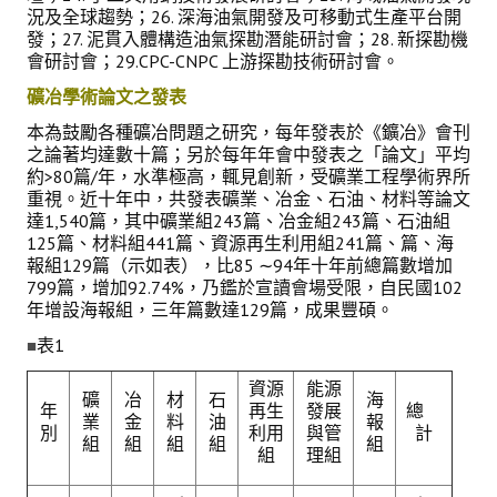
況及全球趨勢；26. 深海油氣開發及可移動式生產平台開
發；27. 泥貫入體構造油氣探勘潛能研討會；28. 新探勘機
會研討會；29.CPC-CNPC 上游探勘技術研討會。
礦冶學術論文之發表
本為鼓勵各種礦冶問題之研究，每年發表於《鑛冶》會刊
之論著均達數十篇；另於每年年會中發表之「論文」平均
約>80篇/年，水準極高，輒見創新，受礦業工程學術界所
重視。近十年中，共發表礦業、冶金、石油、材料等論文
達1,540篇，其中礦業組243篇、冶金組243篇、石油組
125篇、材料組441篇、資源再生利用組241篇、篇、海
報組129篇（示如表），比85 ∼94年十年前總篇數增加
799篇，增加92.74%，乃鑑於宣讀會場受限，自民國102
年增設海報組，三年篇數達129篇，成果豐碩。
表1
■
資源
能源
礦
冶
材
石
海
年
再生
發展
總
業
金
料
油
報
別
利用
與管
計
組
組
組
組
組
組
理組