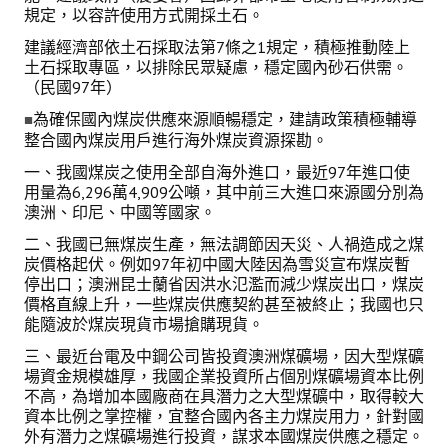
規定，以容許使用方式開採土石。
盧善棟獎學金
建議經濟部依土石採取法第7條之1規定，積極推動陸上
盧善棟獎學金得獎人
土石採取專區，以排除民眾疑慮，穩定國內砂石供需。
（民國97年）
歷年技術獎章得獎人
為確保國內煤炭供應來源順暢穩定，建請政策積極輔導
■
整合國內煤炭用戶進行海外煤炭資源探勘。
技術獎章得獎人介紹
一、我國煤炭之使用全部自海外進口，最近97年進口使
歷年大專學生獎勵金得獎人
用量為6,296萬4,909公噸，其中前三大進口來源國分別為
澳洲、印尼、中國等國家。
歷年論文獎得獎人
二、我國已無煤炭生產，無法調節因天災、人禍造成之煤
炭價格起伏。例如97年初中國大陸因為雪災宣布煤炭暫
歷年傑出服務貢獻獎得獎人
停出口；澳洲昆士蘭省因洪水氾濫而減少煤炭出口，煤炭
價格直線上升，一些煤炭供應契約甚至被終止；我國也只
歷年保安獎章得獎人
能隨波於煤炭現貨市場搶購現貨。
榮譽榜
三、最近台電及中鋼公司皆投資澳洲煤礦場，因大型煤礦
場資金規模雄厚，我國企業投資所占個別煤礦場資本比例
不高，為增加本國廠商在具潛力之大型煤礦中，取得較大
本會榮獲內政部104年全國性社會暨職業團體工作品鑑「甲等獎」
資本比例之掌控權，宜整合國內各主力煤炭用力，針對國
外有潛力之煤礦場進行投資，謀求本國煤炭供應之穩定。
本會朱前理事長榮獲2012年第30屆國家傑出總經理獎