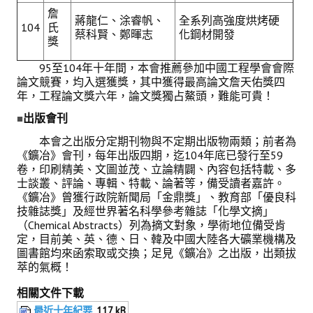
詹
蔣龍仁、涂睿帆、
全系列高強度烘烤硬
104
氏
蔡科賢、鄭暉志
化鋼材開發
獎
95至104年十年間，本會推薦參加中國工程學會會際
論文競賽，均入選獲獎，其中獲得最高論文詹天佑獎四
年，工程論文獎六年，論文獎獨占鰲頭，難能可貴！
出版會刊
■
本會之出版分定期刊物與不定期出版物兩類；前者為
《鑛冶》會刊，每年出版四期，迄104年底已發行至59
卷，印刷精美、文圖並茂、立論精闢、內容包括特載、多
士談叢、評論、專輯、特載、論著等，備受讀者嘉許。
《鑛冶》曾獲行政院新聞局「金鼎獎」、教育部「優良科
技雜誌獎」及經世界著名科學參考雜誌「化學文摘」
（Chemical Abstracts）列為摘文對象，學術地位備受肯
定，目前美、英、德、日、韓及中國大陸各大礦業機構及
圖書館均來函索取或交換；足見《鑛冶》之出版，出類拔
萃的氣概！
相關文件下載
最近十年紀要
117 kB