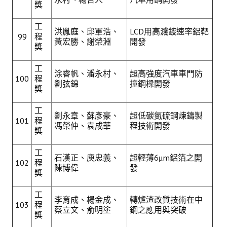
獎
工
洪胤庭、邱軍浩、
LCD用高濺鍍速率鋁靶
99
程
黃宏勝、謝榮淵
開發
獎
工
涂睿帆、潘永村、
超高強度汽車車門防
100
程
劉弦錦
撞鋼樑開發
獎
工
劉永章、蘇彥豪、
超低碳氮硫鋼煉鑄製
101
程
馮榮仲、袁成華
程技術開發
獎
工
石漢正、庾忠義、
超輕薄6μm鋁箔之開
102
程
陳博偉
發
獎
工
李育成、楊金成、
轉爐渣改質技術在中
103
程
蔡立文、俞明塗
鋼之應用與突破
獎