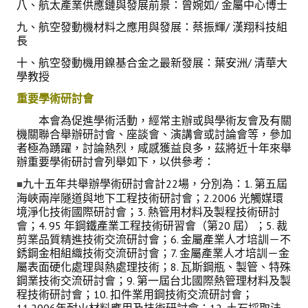
八、航太產業供應鏈與發展前景：曾婉如/ 金屬中心博士
九、航空發動機材料之應用與發展：蔡振輝/ 漢翔科技組
長
十、航空發動機用鎳基合金之最新發展：葉安洲/ 清華大
學教授
重要學術研討會
本會為促進學術活動，經常主辦或與學術友會及有關
機關聯合舉辦研討會、座談會、演講會或討論會等，參加
者極為踴躍，討論熱烈，咸感獲益良多，茲將近十年來舉
辦重要學術研討會列舉如下，以供參考：
九十五年共舉辦學術研討會計22場，分別為：1. 第五屆
■
海峽兩岸隧道與地下工程技術研討會；2.2006 光觸媒環
境淨化技術國際研討會；3. 熱管用材料及製程技術研討
會；4. 95 年鋼鐵產業工程技術研習會（第20 屆）；5. 裁
剪業品質精進技術交流研討會；6. 金屬產業人才培訓－不
銹鋼金相組織技術交流研討會；7. 金屬產業人才培訓－金
屬表面硬化處理與熱處理技術；8. 瓦斯鋼瓶、製管、特殊
鋼業技術交流研討會；9. 第一屆台北國際熱管理材料及製
程技術研討會；10. 扣件業用鋼技術交流研討會；