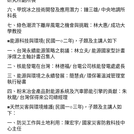
研究所副所長
六、甲烷冰之技術開發及應用潛力：鐘三雄/ 中央地調所
科長
七、綠色潮流下離岸風電之機會與挑戰：林大惠/ 成功大
學教授
能源科技與環境( 民國一○二年)，子題及主講人如下
■
一、台灣永續能源策略之芻議：林立夫/ 能源國家型計畫
淨煤之主軸計畫召集人
二、核能發電在台灣：林德福/ 台電公司核能發電處處長
三、能源與環境之永續發展：簡慧貞/ 環保署溫減管理室
執行秘書
四、粉末冶金產品對能源系統及汽車節能引擎的貢獻：朱
秋龍/ 台灣保得來公司總經理
天然災害與環境維護( 民國一○三年)，子題及主講人如
■
下：
一、防災工作與土地利用：陳宏宇/ 國家災害防救科技中
心主任