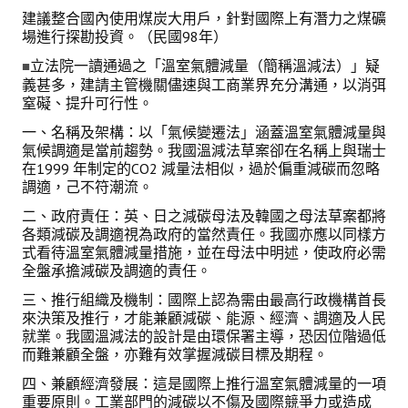
建議整合國內使用煤炭大用戶，針對國際上有潛力之煤礦
鑛冶期刊獲行政院頒發雜誌金鼎獎
場進行探勘投資。（民國98年）
立法院一讀通過之「溫室氣體減量（簡稱溫減法）」疑
歷年詹天佑論文獎與中工會論文得獎人
■
義甚多，建請主管機關儘速與工商業界充分溝通，以消弭
窒礙、提升可行性。
學會出版品
一、名稱及架構：以「氣候變遷法」涵蓋溫室氣體減量與
氣候調適是當前趨勢。我國溫減法草案卻在名稱上與瑞士
鑛冶期刊 (需登入會員)
在1999 年制定的CO2 減量法相似，過於偏重減碳而忽略
調適，己不符潮流。
鑛冶期刊徵稿
二、政府責任：英、日之減碳母法及韓國之母法草案都將
年會手冊
各類減碳及調適視為政府的當然責任。我國亦應以同樣方
式看待溫室氣體減量措施，並在母法中明述，使政府必需
專題討論會論文集
全盤承擔減碳及調適的責任。
鑽禧紀念冊
三、
推行組織及機制：國際上認為需由最高行政機構首長
來決策及推行，才能兼顧減碳、能源、經濟、調適及人民
礦冶工程名詞與礦冶辭典
就業。我國溫減法的設計是由環保署主導，恐因位階過低
而難兼顧全盤，亦難有效掌握減碳目標及期程。
學會電子報
四、兼顧經濟發展：這是國際上推行溫室氣體減量的一項
重要原則。工業部門的減碳以不傷及國際競爭力或造成