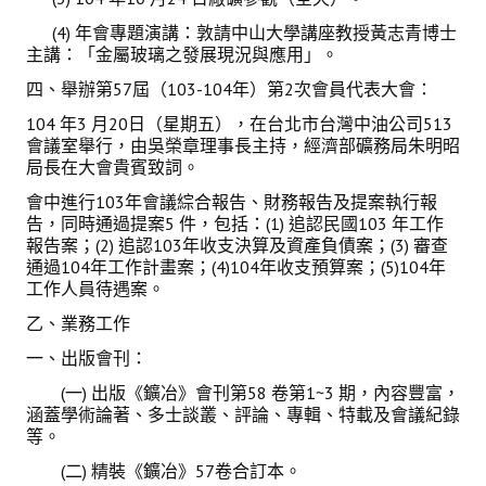
(4) 年會專題演講：敦請中山大學講座教授黃志青博士
主講：「金屬玻璃之發展現況與應用」。
四、舉辦第57屆（103-104年）第2次會員代表大會：
104 年3 月20日（星期五），在台北市台灣中油公司513
會議室舉行，由吳榮章理事長主持，經濟部礦務局朱明昭
局長在大會貴賓致詞。
會中進行103年會議綜合報告、財務報告及提案執行報
告，同時通過提案5 件，包括：(1) 追認民國103 年工作
報告案；(2) 追認103年收支決算及資產負債案；(3) 審查
通過104年工作計畫案；(4)104年收支預算案；(5)104年
工作人員待遇案。
乙、業務工作
一、出版會刊：
(一) 出版《鑛冶》會刊第58 卷第1~3 期，內容豐富，
涵蓋學術論著、多士談叢、評論、專輯、特載及會議紀錄
等。
(二) 精裝《鑛冶》57卷合訂本。