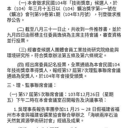
（一) 本會徵求民國104年「技術獎章」候選人，於
本（104）年三月十五日以（104）鑛冶獎字第○一號在
鑛冶期刊獲行政院頒發雜誌金鼎獎
《鑛冶》會刊第59卷第1期（104年3月號），刊登徵求推
荐公告。
歷年詹天佑論文獎與中工會論文得獎人
(二) 截至八月三十一日止，共收到一件推荐書，並於
學會出版品
九月四日由蔡橞主任委員逸偵為主席主持會議，審查資格
並行投票。
鑛冶期刊 (需登入會員)
（三) 經審查候選人團體會員工業技術研究院綠能與
環境研究所，符合獎章辦法第五條及第六條規定。
鑛冶期刊徵稿
(四) 經出席委員記名投票，全票通過為本會民國104
年會手冊
年技術獎章準得獎人，報經第57 屆第7次理監事聯席會議
通過為受獎人，於104年年會接受頒獎。
專題討論會論文集
三、理、監事聯席會議：
鑽禧紀念冊
（一) 第57 屆第5次聯席會議：103年12月26日（星期
五）下午二時在本會會議室召開報告及決議事項：
礦冶工程名詞與礦冶辭典
1. 吳理事長報告率團參加11 月25 ∼ 28 日假福建省福
州市本會與福建省礦業協會聯合舉辦之 「海峽兩岸石油
學會電子報
天然氣資源學術研討會」經過及成果。