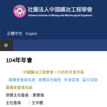
正體中文
English
首頁
104年年會
最新消息
中國鑛冶工程學會一Ｏ四年年會手冊
活動通告
籌備會委員名錄
會務綜合報告
年會提案
論文目錄
籌備會委員名錄
友會消息
榮譽主任委員：黃肇瑞
學會簡介
主任委員 ：王宗櫚