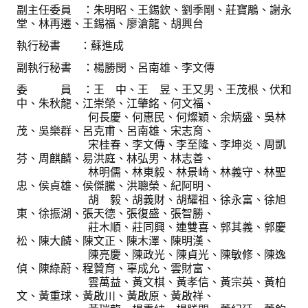
理事長的話
副主任委員 ：朱明昭、王錫欽、劉季剛、莊寶鵰、謝永
堂、林再遷、王錫福、廖滄龍、胡興台
學會會史
執行秘書 ：蘇進成
學會會歌
副執行秘書 ：楊勝閔、呂南雄、李文傳
委 員 ：王 中、王 昱、王又男、王茂根、伏和
學會會址沿革
中、朱秋龍、江崇榮、江肇銘、何文福、
何長慶、何惠民、何燦穎、余炳盛、吳林
學會組織與架構
茂、吳樂群、呂克甫、呂南雄、宋志育、
宋桂春、李文傳、李至隆、李坤炎、周凱
架構圖
芬、周麒麟、易洪庭、林弘男、林志善、
林明儒、林東毅、林景崎、林義守、林聖
理監事會
忠、侯貞雄、侯傑騰、洪聰榮、紀阿明、
胡 毅、胡義財、胡耀祖、徐永富、徐旭
現任學會職員錄
東、徐振湖、張天德、張復盛、張智勝、
莊木順、莊同興、連雙喜、郭其義、郭慶
重要章則
松、陳大麟、陳文正、陳木澤、陳明漢、
陳亮慶、陳政光、陳貞光、陳敏修、陳逸
論文評選辦法
偵、陳綠蔚、程贊育、辜成允、雲財富、
雲萬益、黃文棋、黃孝信、黃宗英、黃柏
學生獎勵金申請辦法
文、黃重球、黃啟川、黃啟原、黃啟祥、