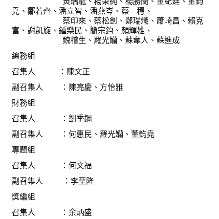
黃瑞龍、楊秉純、楊勝閔、董紀廷、董鈞
盧善棟獎學金評選辦法
堯、鄒若齊、潘立智、潘燕岑、蔡 穗、
蔡印來、蔡松釗、鄭瑞熾、蕭崎昌、賴克
鑛冶期刊徵稿
富、謝凱旋、鍾樂民、簡宗鈞、顏輝雄、
魏稽生、羅光孏、蘇韋人、蘇進成
鑛冶論文獎初選作業細則
總務組
鑛冶論文獎複審作業細則
召集人 ：陳文正
獎章委員會簡則
副召集人 ：陳亮慶、方怡雅
財務組
傑出服務貢獻獎設置辦法
召集人 ：劉季鋼
場地租借管理辦法
副召集人 ：何惠民、羅光孏、董鈞堯
學會章程
專題組
召集人 ：何文福
會員代表選舉辦法
副召集人 ：李至隆
追憶盧善棟前理事長
獎編組
學會獎項
召集人 ：余炳盛