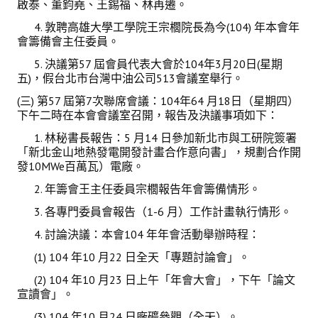
啟泰、董鈞堯、王錫福、林再遷。
4. 敦聘高雄大學工學院王宗櫚院長為今(104) 年本會年
會員登入
會籌備會主任委員。
5. 決議第57 屆會員代表大會於104年3月20日(星期
五)，假台北市台灣中油公司513會議室舉行。
(三) 第57 屆第7次聯席會議：104年64 月18日（星期四）
下午二時在本會會議室召開，報告及決議事項如下：
1. 林秘書長報告：5 月14 日參加新北市與工研院簽署
「新北金山地熱發電開發計畫合作意向書」，規劃合作開
發10MWe百萬瓦）電廠。
2. 年籌會王主任委員宗櫚報告年會籌備情形。
3. 各專門委員會報告（1-6 月）工作計畫執行情形。
4. 討論決議：本會104 年年會活動舉辦時程：
(1) 104 年10 月22 日全天「專題討論會」。
(2) 104 年10 月23 日上午「年會大會」，下午「論文
宣讀會」。
(3) 104 年10 月24 日廠礦參觀（全天）。