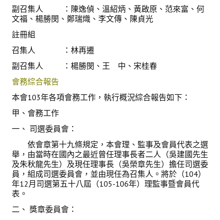
副召集人 ：陳逸偵、溫紹炳、黃啟原、范來富、何
盧善棟獎學金
文福、楊勝閔、鄭瑞熾、李文傳、陳貞光
盧善棟獎學金得獎人
註冊組
召集人 ：林再遷
歷年技術獎章得獎人
副召集人 ：楊勝閔、王 中、宋桂春
技術獎章得獎人介紹
會務綜合報告
歷年大專學生獎勵金得獎人
本會103年各項會務工作，執行概況綜合報告如下：
歷年論文獎得獎人
甲、會務工作
一、 司選委員會：
歷年傑出服務貢獻獎得獎人
依會章第十九條規定，本會理、監事及會員代表之選
歷年保安獎章得獎人
舉，由當時在國內之最近曾任理事長者二人（吳建國先生
及朱秋龍先生）及現任理事長（吳榮章先生）擔任司選委
榮譽榜
員，組成司選委員會，並由現任為召集人。將於（104）
年12月司選第五十八屆（105-106年）理監事暨會員代
表。
本會榮獲內政部104年全國性社會暨職業團體工作品鑑「甲等獎」
二、 獎章委員會：
本會朱前理事長榮獲2012年第30屆國家傑出總經理獎