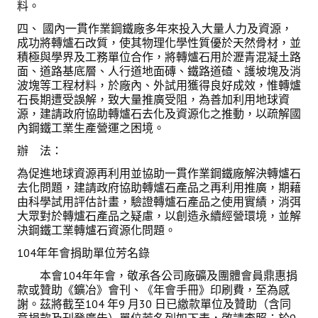
料。
四、 國內一貫作業鋼鐵廠多年來投入大量人力及資源，
成功將轉爐石改質，使其物理化學性質優於天然骨材，並
積極與學界及工務單位合作，將轉爐石用於瀝青混凝土路
面、道路基底層、人行道地面磚、鐵路道碴、護坡塊及消
波塊等工程材料，於廠內、外試用獲得良好成效，惟轉爐
石長期遭受誤解，致大量推廣受阻，為善加利用地球資
源，建請政府協助轉爐石去化及資源化之推動，以疏解國
內鋼鐵工業生產營運之困境。
辦 法：
為促進地球資源再利用並協助一貫作業鋼鐵廠解決轉爐石
去化問題，建請政府協助轉爐石產品之再利用推廣，期藉
由科學試用評估計畫，驗證轉爐石產品之使用實績，消弭
大眾對於轉爐石產品之疑慮，以創造永續經營環境，並解
決鋼鐵工業轉爐石資源化問題。
104年年會捐助單位芳名錄
本會104年年會，敬承各公司廠礦及團體會員鼎惠捐
款或贊助《鑛冶》會刊、《年會手冊》印刷費，至為感
謝。茲將截至104 年9 月30 日已繳款單位及贊助（含同