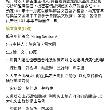
報」發表，請各組主持人/評審委員認定論文品質及技藝
巧妙和經濟價值，機密審慎評列優劣次序報會處理。 4.
預定104 年十一月底以前舉辦論文宣讀評審會，再定奪準
得獎論文函送中工會參予會際論文競賽。 敬請 各位會
員鑒照 104 年年會籌備會 啟
論文宣讀(目錄)
礦業甲組論文 Mining Session A
(一) 主持人：陳逸偵、雷大同
(二) 論 文：10篇
1. 泥貫入體在恆春西台地及附近海域之地體構造演化影響
陳松春 許樹坤 蔡慶輝 王詠絢 洪崇勝
2. 大屯火山群火山噴氣與岩石風化之關係- 以龍鳳谷和硫
磺谷地區為例
宋科翰 劉佳玫 蔡裕偉
3. 斑狀安山岩礦物順向排列與火山熔岩流流向的關係- 以
大屯火山群紗帽山為例
李東翰 劉佳玫 蔡裕偉