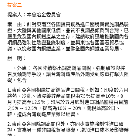
提案二
提案人：本會冶金委員會
案 由：針對東南亞各國提高鋼品進口關稅與實施鋼品驗
證、大陸與其他國家低價、品質不良鋼品傾倒到台灣，已
嚴重危及國內鋼鐵產業之生存，建請政府迅速推動國內各
項鋼品強制性驗證登錄制度，並與東協各國簽署貿易協
議，以挽救國內鋼鐵產業，並健全國內鋼鐵產業發展。
說 明：
一、外患： 各國陸續祭出調高鋼品關稅、強制驗證與控
告反傾銷等手段，讓台灣鋼鐵產品外銷受到嚴重打擊與阻
礙，包含
1. 東南亞各國相繼提高鋼品進口關稅，例如：印度於六月
將熱、冷軋、熱浸鍍鋅產品關稅由7.5％提高至10％，8
月再提高至12.5％；印尼於五月底對進口鋼品關稅由目前
之5% ∼ 12.5%，提高為10% ∼ 20%，關稅遠高於日、
韓，造成台灣鋼鐵產業難以經營。
2. 東南亞各國除調高關稅外，亦同步實施強制性進口驗
證，實為另一種非關稅貿易障礙，增加進口成本及影響時