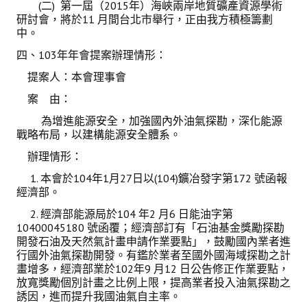
(二) 第一屆（2015年）海峽兩岸地質礦產資源學術
研討會，將於11 月間台北市舉行，正由我方積極籌劃
中。
四、103年年會提案辦理情形：
提案人：本會理事會
案 由：
為增進能源安全，加強國內外油氣探勘，深化能源
戰略布局，以建構能源安全體系。
辦理情形：
1. 本會於104年1月27日以(104)鑛冶發字第172 號函報
經濟部。
2. 經濟部能源局於104 年2 月6 日能油字第
10400045180 號函覆；經濟部訂有「石油基金獎勵探勘
開發石油及天然氣計畫申請作業要點」，鼓勵國內業者進
行國外油氣探勘開發。有鑑於業者至國外國海域探勘之計
畫增多，經濟部業於102年9 月12 日公告修正作業要點，
放寬獎勵個別計畫之比例上限，提高業者投入油氣探勘之
誘因，進而提升我國油氣自主率。