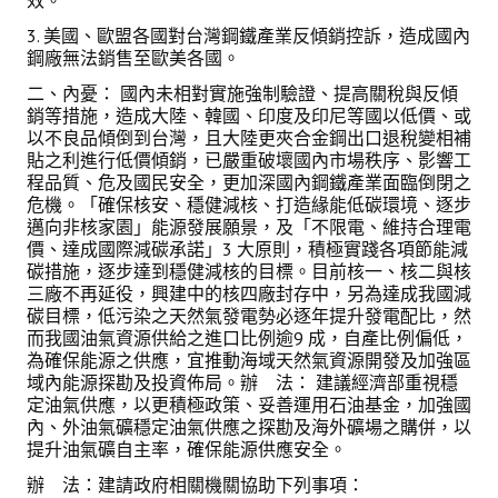
效。
3. 美國、歐盟各國對台灣鋼鐵產業反傾銷控訴，造成國內
鋼廠無法銷售至歐美各國。
二、內憂： 國內未相對實施強制驗證、提高關稅與反傾
銷等措施，造成大陸、韓國、印度及印尼等國以低價、或
以不良品傾倒到台灣，且大陸更夾合金鋼出口退稅變相補
貼之利進行低價傾銷，已嚴重破壞國內市場秩序、影響工
程品質、危及國民安全，更加深國內鋼鐵產業面臨倒閉之
危機。「確保核安、穩健減核、打造緣能低碳環境、逐步
邁向非核家園」能源發展願景，及「不限電、維持合理電
價、達成國際減碳承諾」3 大原則，積極實踐各項節能減
碳措施，逐步達到穩健減核的目標。目前核一、核二與核
三廠不再延役，興建中的核四廠封存中，另為達成我國減
碳目標，低污染之天然氣發電勢必逐年提升發電配比，然
而我國油氣資源供給之進口比例逾9 成，自產比例偏低，
為確保能源之供應，宜推動海域天然氣資源開發及加強區
域內能源探勘及投資佈局。辦 法： 建議經濟部重視穩
定油氣供應，以更積極政策、妥善運用石油基金，加強國
內、外油氣礦穩定油氣供應之探勘及海外礦場之購併，以
提升油氣礦自主率，確保能源供應安全。
辦 法：建請政府相關機關協助下列事項：