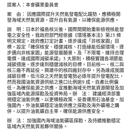
提案人：本會礦業委員會
案 由： 因應國際提升天然氣發電配比趨勢，應積極開
發海域天然氣資源，提升自有氣源，以確保能源供應。
說 明：日本於福島核災後，國際間開始重新檢視核能發
電之安全性，我政府部門經依據《環境基本法》第23 條
明文規定，政府應訂定計畫，逐步達成「非核家園」目
標，設定「確保核安、穩健減核、打造緣能低碳環境、逐
步邁向非核家園」能源發展願景，及「不限電、維持合理
電價、達成國際減碳承諾」3 大原則，積極實踐各項節能
減碳措施，逐步達到穩健減核的目標。目前核一、核二與
核三廠不再延役，興建中的核四廠封存中，另為達成我國
減碳目標，低污染之天然氣發電勢必逐年提升發電配比，
然而我國油氣資源供給之進口比例逾9 成，自產比例偏
低，為確保能源之供應，宜推動海域天然氣資源開發及加
強區域內能源探勘及投資佈局。辦 法： 建議經濟部重
視穩定油氣供應，以更積極政策、妥善運用石油基金，加
強國內、外油氣礦穩定油氣供應之探勘及海外礦場之購
併，以提升油氣礦自主率，確保能源供應安全。
辦 法： 加強國內海域油氣礦區探勘，及持續推動穩定
區域內天然氣貿易夥伴關係。