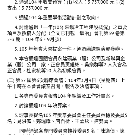
活動專區
2. 通過104 年收支預算：(1) 收入：3,737,000 元；(2)
支出：3,737,000 元
歷年年會
3. 通過104 年重要學術活動計劃之取向。
4. 討論通過「一年(103) 來鑛冶工程建設概況」之重要
年會活動
項目及撰稿人分配（全文已刊載「鑛冶」會刊第59 卷第
2-3 期，104 年6、9月號）
國際交流活動
5. 103 年年會大會提案一件，通過函送經濟部參辦。
兩岸交流活動
6. 本會通過團體會員永建礦業（股）公司及新聯興企
業（股）公司二家，正會員黃維彬、吳樂群等2 人入會為
活動照片
正會員，杜家杭等10 人為初級會員。
活動影片
(二) 第57 屆第6次聯席會議：104年3月9日（星期四）上
午十時在本會會議室召開，報告及決議事項：
相關連結
1. 各專門委員會報告104 年組織及工作計畫案。
2. 討論通過103 年決算案。
聯絡我們
3. 理事長提名103 年獎章委員會主任委員蔡穗及委員5
(測試)
名：易洪庭、鄭瑞熾、唐自標、王孟炫、連雙喜。
同時通過各專門委員會推荐委員5 名：陳逸偵、陳
會員申請