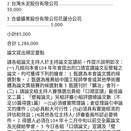
2. 台灣水泥股份有限公司 ..............................................
30,000
3. 合盛礦業股份有限公司花蓮分公司
..................................... 5,000
小計85,000
合計 1,286,000
論文提出規定要點
請各組論文主持人於主持論文宣讀前，作提示說明如次：
(一) 凡經向本會104 年年會提出的口頭宣讀論文反壁報之
論文，均可獲得下列的機會： 1. 甄選為本會論文獎的候
選對象。 2. 甄選為推薦給中國工程師學會或其他學術團
體為論文獎競賽的候選對象 3. 甄選刊於「鑛冶」會刊。
(二) 1. 請論文組主持人審慎選出貴組「口頭宣讀」最佳論
文二篇； 「壁報論文」另組評審小組評選總論文數（不
足10篇得選1篇）－(1)必須據實際理論；夌從理論引申論
文的運作；(2)必具較大可行性；(3)必須具有實施經濟的
評估和效益；(4)其他各位主持人/ 評審委員所認必要條
件。 2. 得選人必須在104 年十二月中旬以前交全篇論文
及光碟給學會。 3. 今日各組「口頭論文」宣讀及「壁