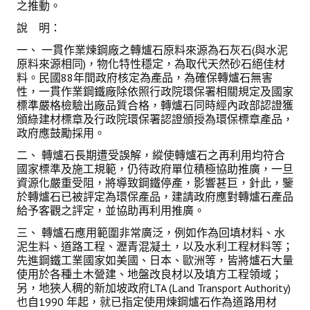
之推動。
說 明：
一、 一貫作業煉鋼廠之轉爐石原料來源為石灰石(與水泥
原料來源相同)，物化特性穩定，為取代天然砂石絕佳材
料。民國88年間政府核定為產品，為確保轉爐石無害
性，一貫作業鋼鐵廠除依照行政院環保署相關規定及國家
標準嚴格檢驗出廠品質合格，轉爐石同時經內政部認證獲
頒綠建材標章及行政院環保署認證頒授為環保標章產品，
政府應鼓勵採用。
二、 轉爐石長期遭受誤解，縱使轉爐石之再利用均符合
國家標準及施工規範，仍待政府單位積極協助推廣，一旦
資源化嚴重受阻，將導致鋼鐵停產，影響甚巨，針此，鑒
於轉爐石已被評定為環保產品，建請政府應對轉爐石產品
給予客觀之評定，並協助再利用推廣。
三、 轉爐石應用範圍非常廣泛，例如作為回填材料、水
泥生料、道路工程、瀝青混凝土，以及水利工程材料等；
先進鋼鐵工業國家如美國、日本、歐洲等，皆將爐石大量
使用於各種土木營建、地盤改良材以及填方工程領域；
另，地狹人稠的新加坡政府LTA (Land Transport Authority)
也自1990 年起，就已指定使用煉鋼爐石作為道路用材