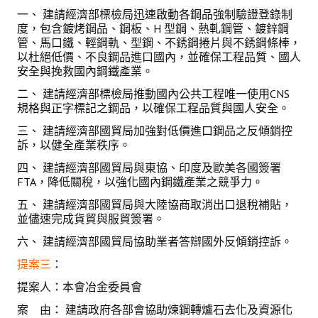
一、 建請經濟部標檢局迅速啟動各鋼品強制驗證登錄制
度，包含鍍烤鋼品、鋼板、H 型鋼、熱軋鋼管、鍍鋅鋼
管、馬口鐵、輕鋼軌、型鋼、不銹鋼捲片與不銹鋼條棒，
以杜絕低價、不良鋼品進口國內，並確保工程品質、國人
安全與挽救國內鋼鐵產業。
二、 建請經濟部標檢局推動國內公共工程唯一使用CNS
規格與正字標記之鋼品，以確保工程品質與國人安全。
三、 建請經濟部國貿局加強對低價進口鋼品之反傾銷控
訴，以健全產業秩序。
四、 建請經濟部國貿局與東協、印度及歐美各國簽署
FTA，降低關稅，以強化國內鋼鐵產業之競爭力。
五、 建請經濟部國貿局與大陸協商取消出口退稅補貼，
並儘速完成貨貿與服貿簽署。
六、 建請經濟部國貿局協助業者答辯國外反傾銷控訴。
提案三
：
提案人：本會冶金委員會
案 由： 建請政府各部會協助煉鋼轉爐石去化及資源化