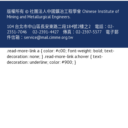
理事長的話
版權所有 © 社團法人中國鑛冶工程學會 Chinese Institute of
學會會史
Mining and Metallurgical Engineers.
104 台北市中山區長安東路二段184號2樓之2 電話：02-
學會會歌
2351-7046 02-2391-4427 傳真：02-2397-5377 電子郵
件信箱：service@mail.cimme.org.tw
學會會址沿革
學會組織與架構
.read-more-link a { color: #c00; font-weight: bold; text-
decoration: none; } .read-more-link a:hover { text-
架構圖
decoration: underline; color: #900; }
理監事會
現任學會職員錄
重要章則
論文評選辦法
學生獎勵金申請辦法