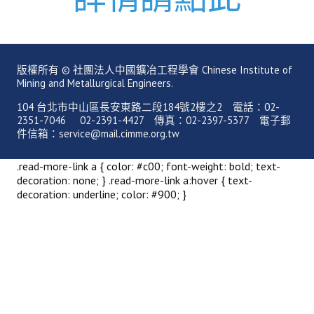
理事長的話
學會會史
學會會歌
版權所有 © 社團法人中國鑛冶工程學會 Chinese Institute of
Mining and Metallurgical Engineers.
學會會址沿革
104 台北市中山區長安東路二段184號2樓之2 電話：02-
2351-7046 02-2391-4427 傳真：02-2397-5377 電子郵
學會組織與架構
件信箱：service@mail.cimme.org.tw
架構圖
.read-more-link a { color: #c00; font-weight: bold; text-
理監事會
decoration: none; } .read-more-link a:hover { text-
decoration: underline; color: #900; }
現任學會職員錄
重要章則
論文評選辦法
學生獎勵金申請辦法