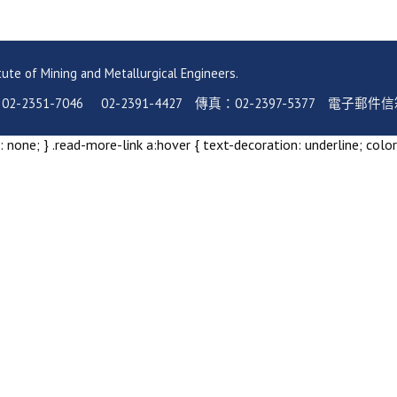
ning and Metallurgical Engineers.
-7046 02-2391-4427 傳真：02-2397-5377 電子郵件信箱：serv
 none; } .read-more-link a:hover { text-decoration: underline; color