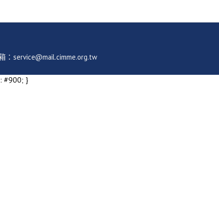
ice@mail.cimme.org.tw
: #900; }