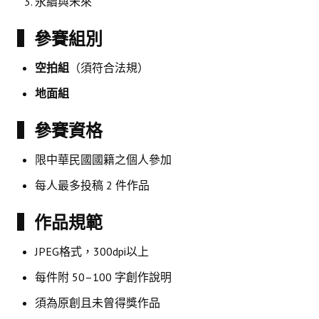
永續與未來
盧善棟獎學金評選辦法
▍參賽組別
鑛冶期刊徵稿
鑛冶論文獎初選作業細則
空拍組
（須符合法規）
地面組
鑛冶論文獎複審作業細則
獎章委員會簡則
▍參賽資格
傑出服務貢獻獎設置辦法
限中華民國國籍之個人參加
場地租借管理辦法
每人最多投稿 2 件作品
學會章程
▍作品規範
會員代表選舉辦法
JPEG格式，300dpi以上
追憶盧善棟前理事長
每件附 50–100 字創作說明
學會獎項
須為原創且未曾得獎作品