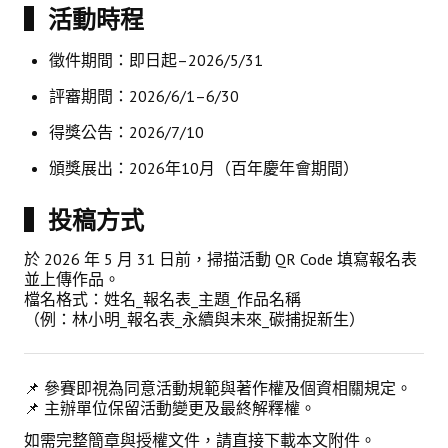
▍活動時程
鑛冶期刊獲行政院頒發雜誌金鼎獎
徵件期間：即日起–2026/5/31
歷年詹天佑論文獎與中工會論文得獎人
評審期間：2026/6/1–6/30
學會出版品
得獎公告：2026/7/10
鑛冶期刊 (需登入會員)
頒獎展出：2026年10月（百年慶年會期間）
鑛冶期刊徵稿
▍投稿方式
年會手冊
於 2026 年 5 月 31 日前，掃描活動 QR Code 填寫報名表
並上傳作品。
專題討論會論文集
檔名格式：姓名_報名表_主題_作品名稱
（例：林小明_報名表_永續與未來_碳捕捉新生）
鑽禧紀念冊
礦冶工程名詞與礦冶辭典
📌 參賽即視為同意活動規範與著作權及個資相關規定。
📌 主辦單位保留活動變更及最終解釋權。
學會電子報
如需完整簡章與授權文件，請直接下載本文附件。