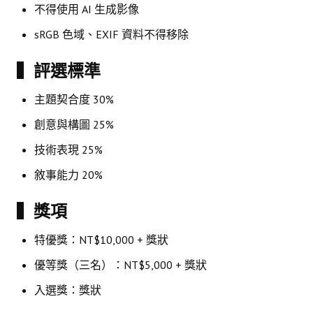
不得使用 AI 生成影像
盧善棟獎學金
sRGB 色域、EXIF 資料不得移除
盧善棟獎學金得獎人
▍評選標準
歷年技術獎章得獎人
主題契合度 30%
技術獎章得獎人介紹
創意與構圖 25%
歷年大專學生獎勵金得獎人
技術表現 25%
歷年論文獎得獎人
敘事能力 20%
歷年傑出服務貢獻獎得獎人
▍獎項
歷年保安獎章得獎人
特優獎：NT$10,000 + 獎狀
榮譽榜
優等獎（三名）：NT$5,000 + 獎狀
本會榮獲內政部104年全國性社會暨職業團體工作品鑑「甲等獎」
入選獎：獎狀
本會朱前理事長榮獲2012年第30屆國家傑出總經理獎