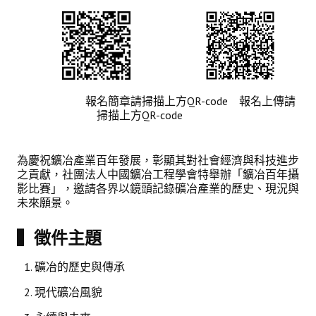
理事長的話
學會會史
學會會歌
學會會址沿革
報名簡章請掃描上方QR-code 報名上傳請
掃描上方QR-code
學會組織與架構
架構圖
為慶祝鑛冶產業百年發展，彰顯其對社會經濟與科技進步
之貢獻，
社團法人中國鑛冶工程學會
特舉辦「鑛冶百年攝
理監事會
影比賽」，邀請各界以鏡頭記錄礦冶產業的歷史、現況與
未來願景。
現任學會職員錄
▍徵件主題
重要章則
論文評選辦法
礦冶的歷史與傳承
現代礦冶風貌
學生獎勵金申請辦法