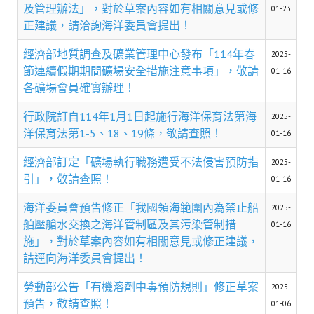
理事長的話
及管理辦法」，對於草案內容如有相關意見或修
01-23
正建議，請洽詢海洋委員會提出！
學會會史
經濟部地質調查及礦業管理中心發布「114年春
2025-
學會會歌
節連續假期期間礦場安全措施注意事項」，敬請
01-16
各礦場會員確實辦理！
學會會址沿革
行政院訂自114年1月1日起施行海洋保育法第海
2025-
學會組織與架構
洋保育法第1-5、18、19條，敬請查照！
01-16
架構圖
經濟部訂定「礦場執行職務遭受不法侵害預防指
2025-
引」，敬請查照！
理監事會
01-16
海洋委員會預告修正「我國領海範圍內為禁止船
現任學會職員錄
2025-
舶壓艙水交換之海洋管制區及其污染管制措
01-16
重要章則
施」，對於草案內容如有相關意見或修正建議，
請逕向海洋委員會提出！
論文評選辦法
勞動部公告「有機溶劑中毒預防規則」修正草案
2025-
學生獎勵金申請辦法
預告，敬請查照！
01-06