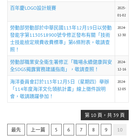
盧善棟獎學金評選辦法
百年慶LOGO設計競賽
2025-
鑛冶期刊徵稿
01-02
勞動部勞動部於中華民國113年12月19日以勞動
鑛冶論文獎初選作業細則
2024-
發能字第1130518900號令修正發布有關「技術
12-30
鑛冶論文獎複審作業細則
士技能檢定規費收費標準」第6條附表，敬請查
照！
獎章委員會簡則
勞動部職業安全衛生署修正「職場永續健康與安
2024-
傑出服務貢獻獎設置辦法
全SDGS揭露實務建議指南」，敬請查照！
12-16
場地租借管理辦法
海洋委員會訂於113年12月5日（星期四）舉辦
2024-
「114年度海洋文化領航計畫」線上徵件說明
12-05
學會章程
會，敬請踴躍參加！
會員代表選舉辦法
追憶盧善棟前理事長
第 10 頁，共 39 頁
學會獎項
最先
上一篇
5
6
7
8
9
10