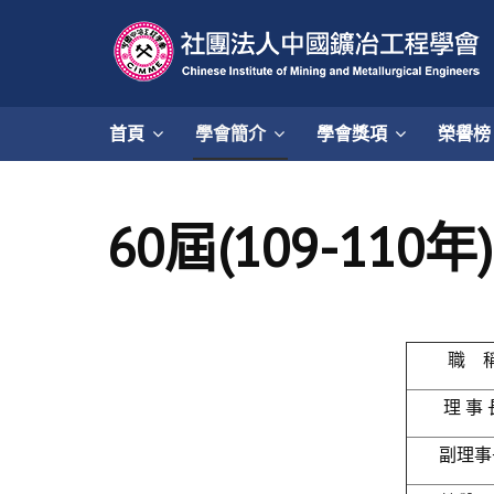
首頁
學會簡介
學會獎項
榮譽榜
60屆(109-110
職 
理 事 
副理事