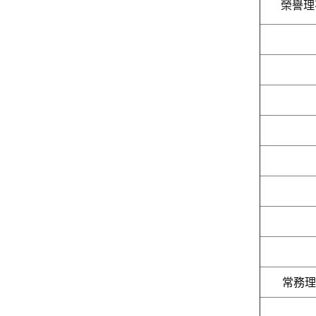
榮譽理
常務理