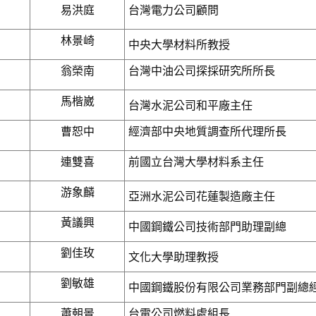
易洪庭
台灣電力公司顧問
林景崎
中央大學材料所教授
翁榮南
台灣中油公司探採研究所所長
馬楷崴
台灣水泥公司和平廠主任
曹恕中
經濟部中央地質調查所代理所長
連雙喜
前國立台灣大學材料系主任
游象麟
亞洲水泥公司花蓮製造廠主任
黃議興
中國鋼鐵公司技術部門助理副總
劉佳玫
文化大學助理教授
劉敏雄
中國鋼鐵股份有限公司業務部門副總
蕭朝景
台電公司燃料處組長