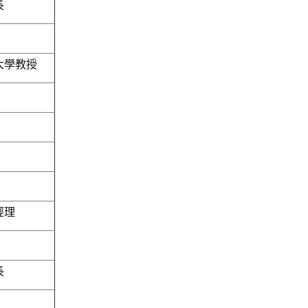
長
大學教授
經理
長