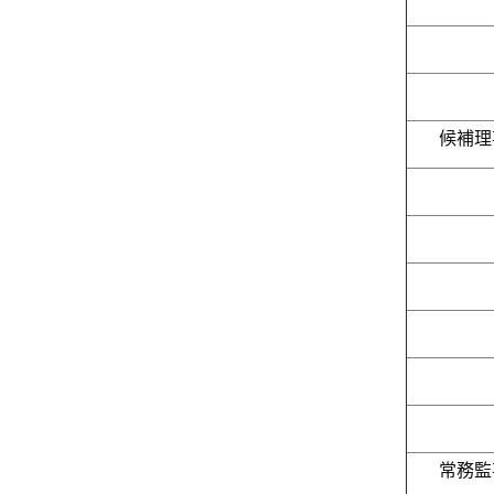
候補理
常務監