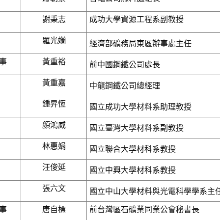
謝秉志
成功大學資源工程系副教授
羅光孏
經濟部礦務局東區辦事處主任
事
黃重裕
前中國鋼鐵公司處長
黃重嘉
中龍鋼鐵公司總經理
鍾昇恆
國立成功大學材料系助理教授
顏鴻威
國立臺灣大學材料系副教授
林惠娟
國立聯合大學材科系教授
汪俊延
國立中興大學材科系教授
張六文
國立中山大學材料與光電科學學系主
事
唐自標
前台灣區石礦業同業公會秘書長