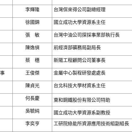
李輝隆
台灣保來得公司副總經理
徐國錦
國立成功大學資源系主任
張 敏
台灣中油公司探採事業部執行長
陳逸偵
前經濟部礦務局副局長
蔡 穗
新陽工程顧問公司董事長
事
王俊傑
金屬中心製程研發處處長
陳貞光
台北科技大學材資系主任
何長慶
東和鋼鐵股份有限公司特助
吳毓純
國立成功大學資源系副教授
李奕亨
工研院綠能所資源應用技術組副組長