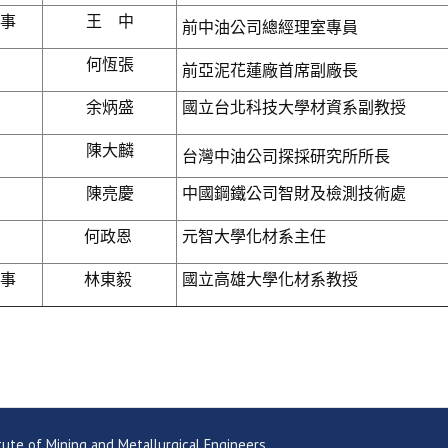
事
王 中
前中油公司總經理室專員
何恆張
前亞泥花蓮廠首席副廠長
余炳盛
國立台北科技大學材資系副教授
陳大麟
台灣中油公司探採研究所所長
陳亮慶
中國鋼鐵公司智財及檢測技術處
何政恩
元智大學化材系主任
事
林東毅
國立高雄大學化材系教授
ning and Metallurgical Engineers.