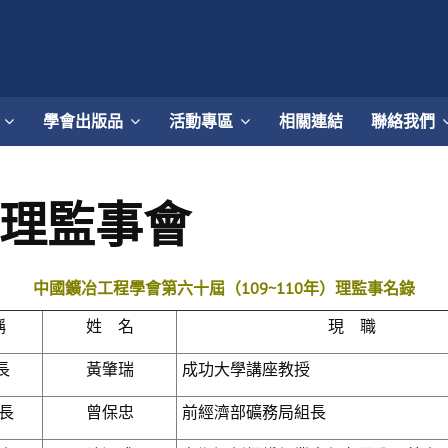
學會出版品
活動專區
相關連結
聯絡我們
年)理監事會
中國鑛冶工程學會第六十
屆（109~110
年）理監事名錄
稱
姓 名
現 職
長
黃肇瑞
成功大學講座教授
長
曾保忠
前經濟部礦務局組長