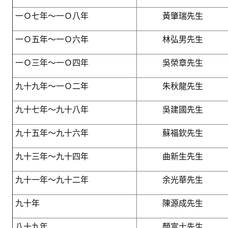
理事長的話
一Ｏ七年～一Ｏ八年
黃肇瑞先生
學會會史
一Ｏ五年～一Ｏ六年
林弘男先生
學會會歌
一Ｏ三年～一Ｏ四年
吳榮章先生
學會會址沿革
九十九年～一Ｏ二年
朱秋龍先生
學會組織與架構
九十七年～九十八年
架構圖
吳建國先生
理監事會
九十五年～九十六年
蘇福欽先生
現任學會職員錄
九十三年～九十四年
曲新生先生
重要章則
九十一年～九十二年
余光華先生
論文評選辦法
九十年
陳源成先生
學生獎勵金申請辦法
八十九年
顏富士先生