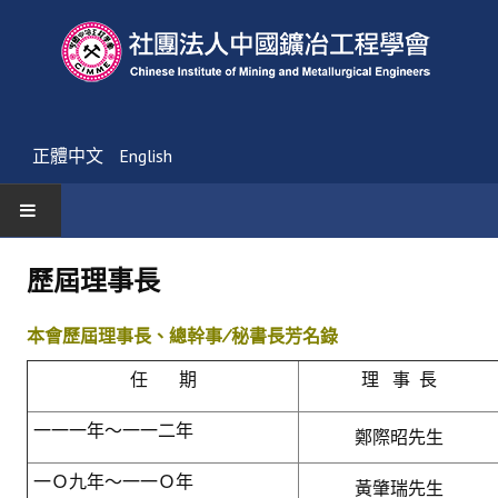
正體中文
English
首頁
歷屆理事長
最新消息
本會歷屆理事長、總幹事∕秘書長芳名錄
活動通告
任 期
理 事 長
友會消息
一一一年～一一二年
鄭際昭先生
學會簡介
一Ｏ九年～一一Ｏ年
黃肇瑞先生