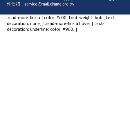
活動專區
件信箱：service@mail.cimme.org.tw
歷年年會
.read-more-link a { color: #c00; font-weight: bold; text-
decoration: none; } .read-more-link a:hover { text-
年會活動
decoration: underline; color: #900; }
國際交流活動
兩岸交流活動
活動照片
活動影片
相關連結
聯絡我們
(測試)
會員申請