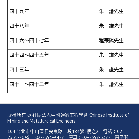
鑛冶期刊獲行政院頒發雜誌金鼎獎
四十九年
朱 謙先生
歷年詹天佑論文獎與中工會論文得獎人
四十八年
朱 謙先生
學會出版品
四十六～四十七年
程宗陽先生
鑛冶期刊 (需登入會員)
四十四～四十五年
朱 謙先生
鑛冶期刊徵稿
四十三年
朱 謙先生
年會手冊
四十一～四十二年
朱 謙先生
專題討論會論文集
鑽禧紀念冊
礦冶工程名詞與礦冶辭典
版權所有 © 社團法人中國鑛冶工程學會 Chinese Institute of
Mining and Metallurgical Engineers.
學會電子報
104 台北市中山區長安東路二段184號2樓之2 電話：02-
2351-7046 02-2391-4427 傳真：02-2397-5377 電子郵