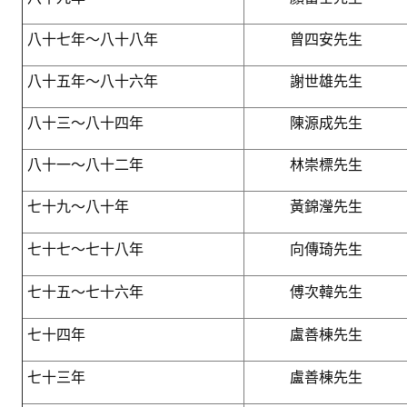
盧善棟獎學金評選辦法
八十七年～八十八年
曾四安先生
鑛冶期刊徵稿
八十五年～八十六年
謝世雄先生
鑛冶論文獎初選作業細則
鑛冶論文獎複審作業細則
八十三～八十四年
陳源成先生
獎章委員會簡則
八十一～八十二年
林崇標先生
傑出服務貢獻獎設置辦法
七十九～八十年
黃錦瀅先生
場地租借管理辦法
七十七～七十八年
向傳琦先生
學會章程
七十五～七十六年
傅次韓先生
會員代表選舉辦法
七十四年
盧善棟先生
追憶盧善棟前理事長
七十三年
盧善棟先生
學會獎項