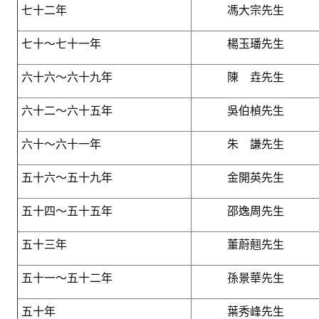
七十二年
馮大宗先生
盧善棟獎學金
七十～七十一年
楊玉璠先生
盧善棟獎學金得獎人
歷年技術獎章得獎人
六十六～六十九年
陳 垚先生
技術獎章得獎人介紹
六十二～六十五年
吳伯楨先生
歷年大專學生獎勵金得獎人
六十～六十一年
朱 謙先生
歷年論文獎得獎人
五十六～五十九年
金開英先生
歷年傑出服務貢獻獎得獎人
五十四～五十五年
邵逸周先生
歷年保安獎章得獎人
五十三年
董蔚翹先生
榮譽榜
五十一～五十二年
孫景華先生
本會榮獲內政部104年全國性社會暨職業團體工作品鑑「甲等獎」
五十年
葉秀峰先生
本會朱前理事長榮獲2012年第30屆國家傑出總經理獎