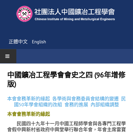
正體中文
English
首頁
中國鑛冶工程學會會史之四 (96年增修
版)
最新消息
活動通告
本會會務革新的緣起
各學術與會務委員會結構的變遷
民
國50年學會組織的改組
會務的進展
內部組織調整
友會消息
本會會務革新的緣起
學會簡介
民國四十九年十一月中國工程師學會與各專門工程學
會假中興新村省政府中興堂舉行聯合年會，年會主席雷寶