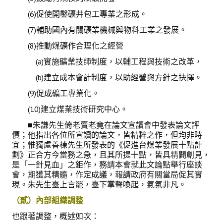
(6)促使開鑿礦井包工專業之形成。
(7)輔助國內有關礦業機械與物料工業之發展。
(8)推動煤礦作合理化之經營
(a)實施礦業技師制度，以輔工程與技術之改革，
(b)建立成本會計制度，以助經營與方針之抉擇。
(9)促成礦工專業化。
(10)建立煤業技術研究中心。
■朱謙先生倚老賣老竟在論文宣讀會中發表論文評
價；他指出各位所宣讀的論文，皆精粹之作，但均非時
宜；惟獨盧善棟先生所發表的《促進台煤業發展十點計
劃》正合方今當務之急，且其所提十點，皆具精闢創見，
是「一針見血」之鉅作，務請本會就此文論點舉行座談
會，期獲其精髓，作定成議，報請政府有關當局促其實
現。朱先生臺上言罷，臺下掌聲喚起，氣氛非凡。
（貳）內部組織調整
也跟著調整，概述如次：