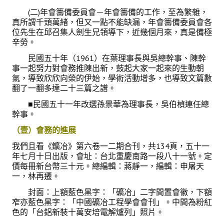
(二)年會籌備委員會－年會籌備的工作，至為繁雜，
真所謂千頭萬緒，但又一點不能缺漏，年會籌備委員會各
位先生在邱召集人劍生兄領導下，近幾個月來，真是備極
辛勞。
民國五十年（1961）在葉理事長與吳總幹事、陳幹
事一起努力對會務推陳出新，鼓起大家一起來的生動朝
氣，導致欣欣向榮的伊始，學術活動增多，也導致文篇數
翻了一翻多達二十三篇之譜。
■民國五十一年改選孫景華為理事長，吳伯楨連任總
幹事。
（壹）會務的進展
我們且看《鑛冶》第六卷一二期合刊，共134頁，五十一
年七月十日出版，會址：台北重慶南路一段八十一號。定
價每冊新台幣三十元。總編輯：蔣靜一，編輯：申屠天
一，林再遷。
封面：上額藍色黑字：「礦冶」二字間置會徽，下額
窄亦藍色黑字：「中國礦冶工程學會會刊」。中間為粉紅
色的「台鋁新裝十萬安培電解爐列」照片。