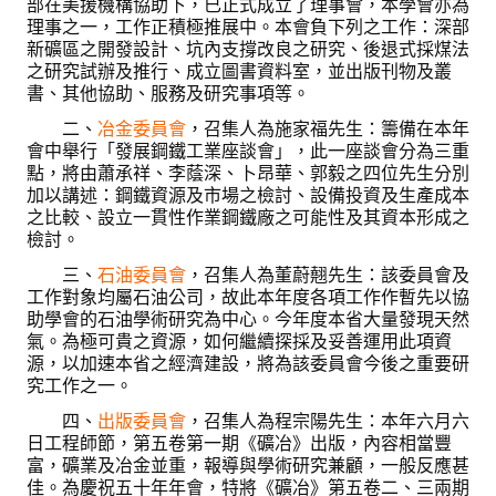
部在美援機構協助下，已正式成立了理事會，本學會亦為
理事之一，工作正積極推展中。本會負下列之工作：深部
新礦區之開發設計、坑內支撐改良之研究、後退式採煤法
會員登入
之研究試辦及推行、成立圖書資料室，並出版刊物及叢
書、其他協助、服務及研究事項等。
二、
冶金委員會
，召集人為施家福先生：籌備在本年
會中舉行「發展鋼鐵工業座談會」，此一座談會分為三重
點，將由蕭承祥、李蔭深、卜昂華、郭毅之四位先生分別
加以講述：鋼鐵資源及市場之檢討、設備投資及生產成本
之比較、設立一貫性作業鋼鐵廠之可能性及其資本形成之
檢討。
三、
石油委員會
，召集人為董蔚翹先生：該委員會及
工作對象均屬石油公司，故此本年度各項工作作暫先以協
助學會的石油學術研究為中心。今年度本省大量發現天然
氣。為極可貴之資源，如何繼續探採及妥善運用此項資
源，以加速本省之經濟建設，將為該委員會今後之重要研
究工作之一。
四、
出版委員會
，召集人為程宗陽先生：本年六月六
日工程師節，第五卷第一期《礦冶》出版，內容相當豐
富，礦業及冶金並重，報導與學術研究兼顧，一般反應甚
佳。為慶祝五十年年會，特將《礦冶》第五卷二、三兩期