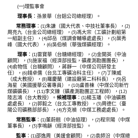
(一)理監事會
理事長
：孫景華（台鋁公司總經理）。
常務理事
：(1)朱謙（國大代表、中技社董事長），(2)
周亮九（台金公司總經理），(3)馮大宗（工礦計劃組第
一組副主任），(4)邱岳（煤調會輔導處處長），(5)葉秀
峰（國大代表），(6)吳伯楨（華強煤礦經理）。
理事
：(1)雷寶華（台糖總經理），(2)金開英（中油
顧問），(3)施家福（經濟部技監，礦產測勘團團長），
(4)俞物恆（台糖顧問），蔣靜一（中煤公司研發主
任），(6)錢卓儒（台北工專礦冶科主任），(7)丁陳威
（成大教授），(8)羅慶蘭（建設廳第二科科長），(9)呂
海星（美國援華公署專員），(10)盧善棟（中煤公司新竹
煤礦礦長），(11)李文鐘（礦產測勘團正工程師），(12)
陸志鴻（台大教授）。
候補理事
：(1)楊玉璠（中油礦務
處處長），(2)郭毅之（台北工專教授），(3)周德仁（臺
陽公司礦務部部長），(4)方克禎（中煤工務處處長）。
常務監事
：(1)董蔚翹（中油協理），(2)程宗陽（中煤
董事長），(3)李鳴龢（經濟部技監）。
監事
：(1)邵逸周（美援會顧問），(2)袁師汾（中煤總