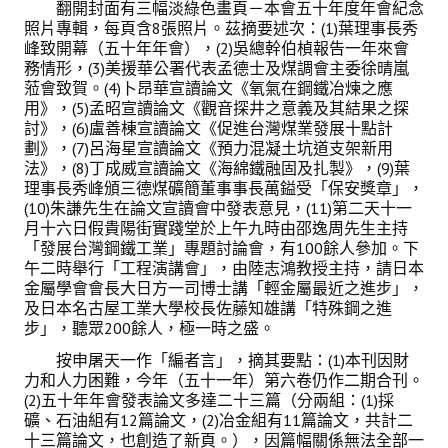
翻開封面有三幅淡綠色畫頁－本會五十年度年會紀念
照片專輯，每頁含8張照片。茲摘要述次：(1)葉理事長秀
峰致開幕（五十年年會），(2)吳總幹伯楨報告一年來會
務情形，(3)美援華公署代表孟德士及煤調會主委徐晴嵐
蒞會致賀。(4)卜昂華宣讀論文《氧氣在鋼鐵冶煉之應
用》，(5)孟昭宣讀論文《觀音探井之意義及其結果之探
討》，(6)盧善棟宣讀論文《促進台灣煤業發展十點計
劃》，(7)呂海星宣讀論文《預力混凝土坑道支架新用
法》，(8)丁成威宣讀論文《海綿鐵融固及扎製》，(9)葉
理事長秀峰頒三德煤礦簡董事事長萬鎰受「保安獎章」，
(10)朱謙先生在論文宣讀會中發表意見，(11)第二天十一
月十六日假貴陽街實踐堂於上午九時由邵逸周先生主持
「發展台灣鋼鐵工業」專題討論會，有100餘人參加。下
午二時舉行「工程演講會」，由陸志鴻教授主持，請日本
金屬學會會長大日方一司博士講「輕金屬最近之進步」，
及日本名古屋工業大學校長佐藤知雄講「特殊鋼之進
步」，聽眾200餘人，極一時之盛。
按申屠天一作「編者言」，摘其要點：(1)本刊因財
力和人力困難，今年（五十一年）第六卷仍作二期合刊。
(2)五十年年會發表論文多達二十三篇（分兩組：(1)採
礦、石油組有12篇論文，(2)冶金組有11篇論文，共計二
十三篇論文，也創造了新頁。），因篇幅關係無法全部一