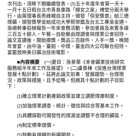
次刊出，須移下期繼續發表，(3)五十年度年會第一天十
一月十五日假台北市青島東路「婦女之家」禮堂分兩天舉
行，由葉理事長秀峰親自主持，頒發「保安獎章」給三德
煤礦，頒發獎學金給成功大學蔡榮鑑及台北工專吳金通。
吳總幹事伯楨報告一年來會務活動，參加會員及來賓多達
三百五十餘人，午餐－自助餐由煤調會與煤業公會招待，
論文宣讀後，開始摸獎，獎品三百餘件，人手一獎。晚間
年會宴，由中油、臺鋁、中煤、臺金四大公司聯合招待。
宴罷放映美日礦冶技術電影。
■
內容摘要
(一)要目：孫景華《本會礦業技術研究
服務組半年來工作及展望》。(二)盧善棟《促進台灣煤業
發展十點計劃》，茲將此論文前奏：發展趨勢、台煤現
況、政策與措施，且予從略。但摘其十點計劃的子目如
下：
(1)確立煤業計劃產銷政策並建立調節煤庫制度。
(2)加強煤業調查、統計、徵信與綜合等基本工作。
(3)具體探勘可開發性的煤源並調整不合理的礦區。
(4)制定標準煤價。
(5)鼓勵有規模的新礦開發。