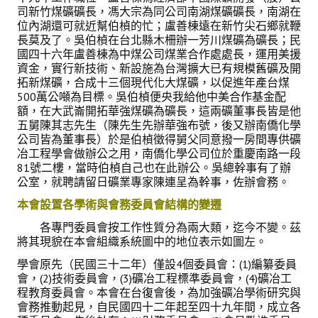
盧善棟獎學金評選辦法
司新竹煤礦礦長，馮大宗為同公司南湖煤礦礦長，南湖在
位內湖還可就近幫伯楨的忙；
盧善棟遠在新竹尖石鄉就鞭
鑛冶期刊徵稿
長莫及了。吳伯楨在台北縣木柵辦一芳川煤礦為礦長；民
國四十六年盧善棟為中煤公司煤業合作處處長，運用美援
鑛冶論文獎初選作業細則
資金，實行新技術、新設施為台灣擴大已有規模舊礦及開
拓新煤礦，合成十三個現代化大煤礦，以促進年產台煤
鑛冶論文獎複審作業細則
500萬公噸為目標。吳伯楨便央我給他中美合作基金配
額，在大武崙開拓華強煤礦為礦長，這兩礦董事長皆是他
獎章委員會簡則
五舅陳其志先生（陳先生先辦華強布號，後又辦南僑化學
公司皆為董事長）於是伯楨徵得舅父同意撥一房間專供礦
冶工程學會做辦公之用，南僑化學公司位於重慶南路一段
傑出服務貢獻獎設置辦法
81號二樓，當時伯楨自己也在此辦公。吳總幹事有了辦
公室，就聘請留日礦業專家陳連呈為幹事，佐辦會務。
場地租借管理辦法
本會設置各學術與會務委員會結構的變遷
學會章程
各專門委員會按工作性質分為兩大類，迄今不變。茲
會員代表選舉辦法
將其現貌在本會組織系統圖中的地位表示如圖左。
學會原先（民國三十二年）僅設4個委員會：(1)編纂委員
追憶盧善棟前理事長
會，(2)技術委員會，(3)礦冶工程標準委員會，(4)礦冶工
程教育委員會。本會在台復會後，為加強礦冶學術研究與
學會獎項
會務推動起見，自民國四十二年起至四十九年間，成立各