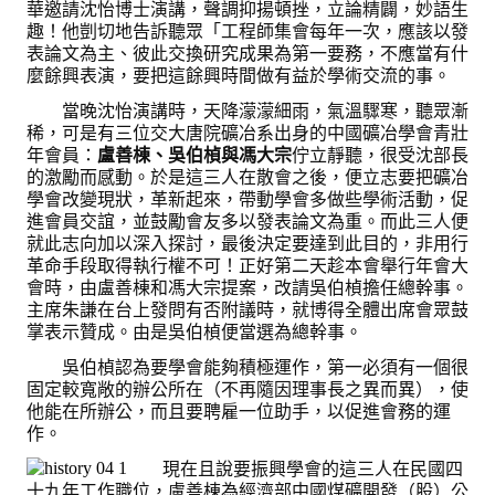
華邀請沈怡博士演講，聲調抑揚頓挫，立論精闢，妙語生
理事長的話
趣！他剴切地告訴聽眾「工程師集會每年一次，應該以發
表論文為主、彼此交換研究成果為第一要務，不應當有什
學會會史
麼餘興表演，要把這餘興時間做有益於學術交流的事。
學會會歌
當晚沈怡演講時，天降濛濛細雨，氣溫驟寒，聽眾漸
稀，可是有三位交大唐院礦冶系出身的中國礦冶學會青壯
學會會址沿革
年會員：
盧善棟、吳伯楨與馮大宗
佇立靜聽，很受沈部長
的激勵而感動。於是這三人在散會之後，便立志要把礦冶
學會組織與架構
學會改變現狀，革新起來，帶動學會多做些學術活動，促
進會員交誼，並鼓勵會友多以發表論文為重。而此三人便
架構圖
就此志向加以深入探討，最後決定要達到此目的，非用行
革命手段取得執行權不可！正好第二天趁本會舉行年會大
理監事會
會時，由盧善棟和馮大宗提案，改請吳伯楨擔任總幹事。
主席朱謙在台上發問有否附議時，就博得全體出席會眾鼓
現任學會職員錄
掌表示贊成。由是吳伯楨便當選為總幹事。
吳伯楨認為要學會能夠積極運作，第一必須有一個很
重要章則
固定較寬敞的辦公所在（不再隨因理事長之異而異），使
他能在所辦公，而且要聘雇一位助手，以促進會務的運
論文評選辦法
作。
學生獎勵金申請辦法
現在且說要振興學會的這三人在民國四
十九年工作職位，盧善棟為經濟部中國煤礦開發（股）公