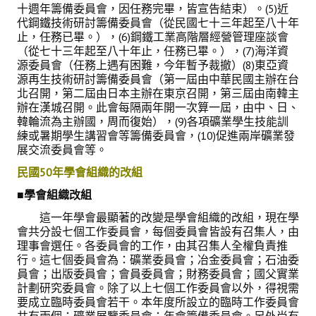
十週年籌備委員會，因任務完畢，皆宣告結束）。(5)近
代鋼鐵技術研討籌備委員會（從民國七十三年起至八十年
鑛冶期刊獲行政院頒發雜誌金鼎獎
止，任務已畢。），(6)鋼鐵工業高階層經營管理座談會
（從七十三年起至八十年止，任務已畢。），(7)海洋資
歷年詹天佑論文獎與中工會論文得獎人
源委員會（任務上遇有困難，今年暫予裁撤）(8)東亞資
源再生技術研討籌備委員會（第一屆由中華民國主辦在台
學會出版品
北召開，第二屆由日本主辦在東京召開，第三屆由南韓主
辦在漢城召開。此會每隔兩年開一次算一屆，由中、日、
鑛冶期刊 (需登入會員)
韓輪流為主辦國，周而復始），(9)各項礦業學生技能訓
練或暑期學生講習會等籌備委員會，(10)促進兩岸礦業發
鑛冶期刊徵稿
展交流委員會等。
民國50年學會組織的改組
年會手冊
■學會組織改組
專題討論會論文集
這一年學會最顯著的改變是學會組織的改組，現在學
鑽禧紀念冊
會共分設七個工作委員會，每個委員會皆設有召集人，由
理事會選任。各委員會的工作，由其召集人全權負責推
行。這七個委員會為：礦業委員會；冶金委員會；石油委
礦冶工程名詞與礦冶辭典
員會；出版委員會；會員委員會；財務委員會；國父實業
計劃研究委員會。除了以上七個工作委員會以外，得視需
學會電子報
要成立臨時委員會若干。本年度所設立的臨時工作委員會