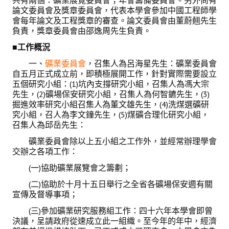
共有兩個：礦業展覽委員會；年會籌備委員會。另外尚有
活動專區
論文委員會及獎章委員會，代表本學會參加中國工程師學
會每年論文及工程獎章的審查。論文委員會由董蔚翹先生
歷年年會
負責，獎章委員會由邵逸周先生負責。
■工作概況
年會活動
一、
礦業委員會
，召集人為呂海星先生：礦業委員會
國際交流活動
自五月正式成立前，即積極展開工作，針對實際需要設立
五個研究小組：(1)坑內支撐研究小組，召集人為馮大宗
兩岸交流活動
先生，(2)礦場保安研究小組，召集人為何智鑣先生，(3)
掘進效率研究小組召集人為董文雄先生，(4)洗煤選礦研
活動照片
究小組，召人為李文鐘先生，(5)煤礦合理化研究小組，
召集人為邱岳先生：
活動影片
礦業委員會除以上五小組之工作外，並經常辦理學會
交辦之各項工作：
相關連結
(一)協助礦業展覽會之籌劃；
聯絡我們
(二)協助於十月十五日舉行之全省各礦場保安週有關
宣傳及督導事項；
(測試)
(三)參加礦業研究服務組工作：四十六年本學會即曾
決議，呈請政府從速成立此一組織。至今年的年中，經濟
會員申請