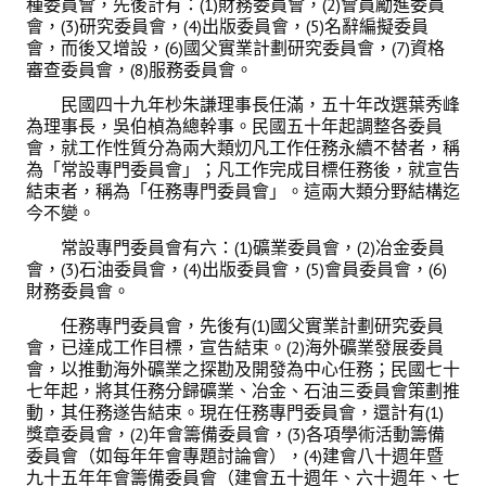
種委員會，先後計有：(1)財務委員會，(2)會員勵進委員
盧善棟獎學金
會，(3)研究委員會，(4)出版委員會，(5)名辭編擬委員
會，而後又增設，(6)國父實業計劃研究委員會，(7)資格
盧善棟獎學金得獎人
審查委員會，(8)服務委員會。
民國四十九年杪朱謙理事長任滿，五十年改選葉秀峰
歷年技術獎章得獎人
為理事長，吳伯楨為總幹事。民國五十年起調整各委員
會，就工作性質分為兩大類灱凡工作任務永續不替者，稱
技術獎章得獎人介紹
為「常設專門委員會」；凡工作完成目標任務後，就宣告
結束者，稱為「任務專門委員會」。這兩大類分野結構迄
歷年大專學生獎勵金得獎人
今不變。
歷年論文獎得獎人
常設專門委員會有六：(1)礦業委員會，(2)冶金委員
會，(3)石油委員會，(4)出版委員會，(5)會員委員會，(6)
歷年傑出服務貢獻獎得獎人
財務委員會。
任務專門委員會，先後有(1)國父實業計劃研究委員
歷年保安獎章得獎人
會，已達成工作目標，宣告結束。(2)海
外礦業發展委員
會，以推動海外礦業之探勘及開發為中心任務；民國七十
榮譽榜
七年起，將其任務分歸礦業、冶金、石油三委員會策劃推
動，其任務遂告結束。現在任務專門委員會，還計有(1)
本會榮獲內政部104年全國性社會暨職業團體工作品鑑「甲等獎」
獎章委員會，(2)年會籌備委員會，(3)各項學術活動籌備
委員會（如每年年會專題討論會），(4)建會八十週年暨
本會朱前理事長榮獲2012年第30屆國家傑出總經理獎
九十五年年會籌備委員會（建會五十週年、六十週年、七