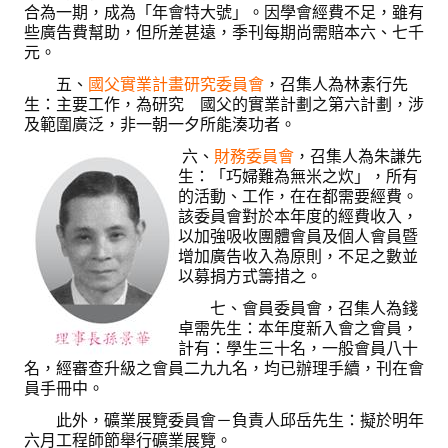
合為一期，成為「年會特大號」。因學會經費不足，雖有
些廣告費幫助，但所差甚遠，季刊每期尚需賠本六、七千
元。
五、
國父實業計畫研究委員會
，召集人為林素行先
生：主要工作，為研究 國父的實業計劃之第六計劃，涉
及範圍廣泛，非一朝一夕所能湊功者。
六、
財務委員會
，召集人為朱謙先
生：「巧婦難為無米之炊」，所有
的活動、工作，在在都需要經費。
該委員會對於本年度的經費收入，
以加強吸收團體會員及個人會員暨
增加廣告收入為原則，不足之數並
以募捐方式籌措之。
七、會員委員會，召集人為錢
卓需先生：本年度新入會之會員，
計有：學生三十名，一般會員八十
名，經審查升級之會員二九九名
，均已辦理手續，刊在會
員手冊中。
此外，礦業展覽委員會－負責人邱岳先生：擬於明年
六月工程師節舉行礦業展覽。