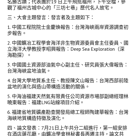
名勝古蹟；代表團於19 日上午飛抵福州，下午空檔，參
活動專區
觀了福州古城中心的「三坊七巷」歷代名人故宅。
歷年年會
三、大會主題發言：發言者及主題如下：
1. 中國工程院院士金慶煥報告：台灣海峽兩岸資源調查初
年會活動
步報告。
國際交流活動
2. 中國鑛冶工程學會海洋非生物資源委員會主任委員、國
立海洋大學教授李昭興報告：Deep Sea Exploration（深
兩岸交流活動
海勘探）。
3. 中國國土資源部油氣中心副主任、研究員張大偉報告：
活動照片
台灣海峽盆地油氣。
活動影片
4. 台灣大學地質系主任、教授陳文山報告：台灣西部前陸
盆地的演化與造山帶構造活動的關係。
相關連結
5. 中海油福建天然氣有限責任公司資源市場部副總經理林
曉東報告：福建LNG站線項目介紹。
聯絡我們
6. 福建省地質礦產勘查開發局總工程師陶建華報告：台灣
海峽地質構造特徵及演化。
(測試)
四、論文發表：7月21日上午共分二組進行，第一組安排
在酒店蓮花廳，由鑛冶學會林秘書長再遷主持，論文共
會員申請