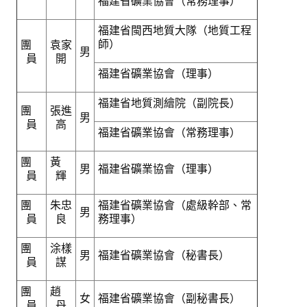
福建省礦業協會（常務理事）
福建省閩西地質大隊（地質工程
師）
團
袁家
男
員
開
福建省礦業協會（理事）
福建省地質測繪院（副院長）
團
張進
男
員
高
福建省礦業協會（常務理事）
團
黃
男
福建省礦業協會（理事）
員
輝
團
朱忠
福建省礦業協會（處級幹部、常
男
員
良
務理事）
團
涂樣
男
福建省礦業協會（秘書長）
員
謀
團
趙
女
福建省礦業協會（副秘書長）
員
丹