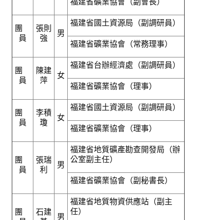
福建省礦業協會（副會長）
福建省國土資源局（副調研員）
團
張則
男
員
強
福建省礦業協會（常務理事）
福建省台辦經濟處（副調研員）
團
陳建
女
員
萍
福建省礦業協會（理事）
福建省國土資源局（副調研員）
團
李積
女
員
瓊
福建省礦業協會（理事）
福建省地質礦產勘查開發局（辦
公室副主任）
團
張瑞
男
員
利
福建省礦業協會（副秘書長）
福建省地質物資供應站（副主
任）
團
石建
男