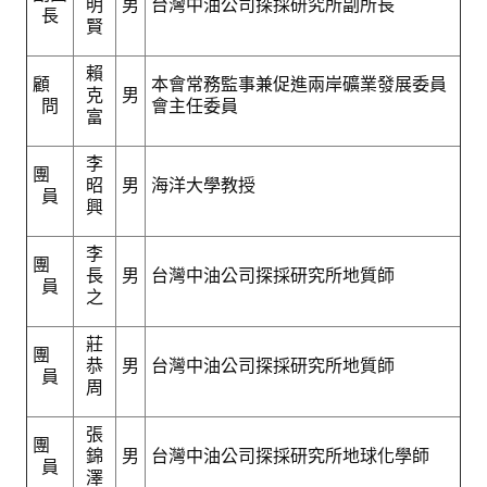
明
男
台灣中油公司探採研究所副所長
盧善棟獎學金評選辦法
長
賢
鑛冶期刊徵稿
賴
顧
本會常務監事兼促進兩岸礦業發展委員
克
男
鑛冶論文獎初選作業細則
問
會主任委員
富
鑛冶論文獎複審作業細則
李
團
昭
男
海洋大學教授
獎章委員會簡則
員
興
傑出服務貢獻獎設置辦法
李
團
長
男
台灣中油公司探採研究所地質師
場地租借管理辦法
員
之
學會章程
莊
團
恭
男
台灣中油公司探採研究所地質師
會員代表選舉辦法
員
周
追憶盧善棟前理事長
張
團
錦
男
台灣中油公司探採研究所地球化學師
學會獎項
員
澤