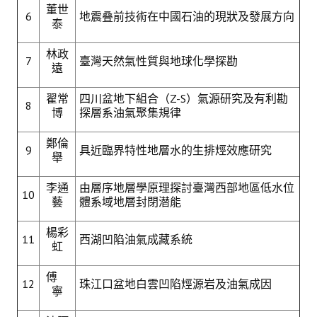
董世
6
地震叠前技術在中國石油的現狀及發展方向
泰
林政
7
臺灣天然氣性質與地球化學探勘
遠
翟常
四川盆地下組合（Z-S）氣源研究及有利勘
8
博
探層系油氣聚集規律
鄭倫
9
具近臨界特性地層水的生排烴效應研究
舉
李通
由層序地層學原理探討臺灣西部地區低水位
10
藝
體系域地層封閉潜能
楊彩
11
西湖凹陷油氣成藏系統
虹
傅
12
珠江口盆地白雲凹陷烴源岩及油氣成因
寧