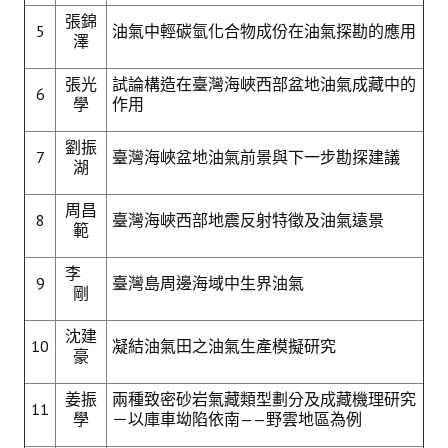
張錦
5
油氣中輕碳氫化合物成份在油氣探勘的應用
澤
張光
試論構造在臺灣海峽西部盆地油氣成藏中的
6
學
作用
劉振
7
臺灣海峽盆地油氣前景與下一步勘探建議
湖
周昌
8
臺灣海峽西部地震反射特徵及油氣遠景
範
李
9
臺灣島周邊海域中生界油氣
剛
沈建
10
凝結油氣田之油氣生產模擬研究
豪
姜振
兩種致密砂岩氣藏類型劃分及成藏機理研究
11
學
－以庫車坳陷依南——野雲地區為例