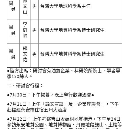
陳
團
文
男
台灣大學地球科學系主任
員
鑛冶期刊獲行政院頒發雜誌金鼎獎
山
歷年詹天佑論文獎與中工會論文得獎人
李
團
奇
男
台灣大學地質科學系博士研究生
員
學會出版品
嵎
鑛冶期刊 (需登入會員)
邵
團
文
男
台灣大學地質科學系博士研究生
員
鑛冶期刊徵稿
佑
●陸方出席：研討會有油氣企業、科研院所院士、學者專
年會手冊
家150餘人。
專題討論會論文集
二、研討會行程：
鑽禧紀念冊
●7月20日：下午揭幕，晚上舉行歡迎酒會●
●7月21日：上午「論文宣讀」及「企業座談會」，下午
礦冶工程名詞與礦冶辭典
赴福建永安市住宿五州大酒店
學會電子報
●7月22日： 上午考察吉山坂頭組地質構造，下午至24日
參訪永安地質公園、地質博物館、丹霞地段鼓山、土樓等