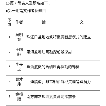
13篇，發表人及篇名如下：
●第一組論文作者及題目
會員登入
序
作者
論 文
號
吳明
1
珠江口盆地地質特徵與斷層模式的建立
賢
王國
2
東海盆地油氣勘探前景探討
純
李長
3
獲油氣徵的舊礦區再探勘的轉機
之
鄒才
4
「連續型」非常規油氣地質理論與潛力
能
姚根
5
南方非常規油氣資源勘探前景
順