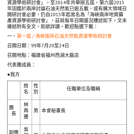
資源學術研討會」，至2014年共舉辦五屆，第六屆2015
理事長的話
年因鑑於兩岸討論石油天然氣已逾五載，或有擴大領域召
開研討會必要，仍自2015年起易名為「海峽兩岸地質礦
學會會史
產資源學術研討會」，茲就每年召開盛況縷述如
下
，文末
連結附有全文，如欲詳讀，歡迎點選下載：
學會會歌
一、
第一屆 / 海峽兩岸石油天然氣資源學術研討會
學會會址沿革
召開日期：99年7月20至24日
學會組織與架構
召開地點：福建省福州西湖大飯店
架構圖
代表團成員：
●我方
理監事會
姓
性
任職單位及職稱
現任學會職員錄
名
別
重要章則
林
團
再
男
本會秘書長
論文評選辦法
長
遷
學生獎勵金申請辦法
吳
副團