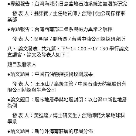
●專題報告：台灣海域南日島盆地石油系統油氣潛能研究
發 表 人：翁榮南 / 主任地質師 / 台灣中油公司探採事
業部
●專題報告：台灣西南部二疊系與磁力異常之解釋
發 表 人：吳明賢 / 副所長 / 台灣中油公司探採研究所
八、 論文發表 - 共九篇，下午14：00 ～17：30 舉行論文
宣讀會，論文及發表人如下：
題目及發表人
●論文題目：中國石油物探技術玫關成果
發 表 人： 王玉山 / 高級主管 / 中國石油天然氣股份有
限公司勘探與生產公司
●論文題目：層序地層學與地層封閉：以台灣中新世地層
為例
發 表 人：黃進達 / 博士研究生 / 台灣師範大學地球科
學系
●論文題目：新竹外海南莊層的煤層分佈