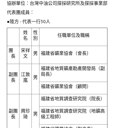
協辦單位：台灣中油公司探採研究所及探採事業部
代表團成員：
●陸方 - 代表一行30人
姓
性
任職單位及職稱
名
別
團
宋祥
男
福建省礦業協會（會長）
長
文
福建省地質礦產勘產開發局（副
局長）
副團
江敦
男
長
嵐
福建省礦業協會（顧問）
福建省地質調查研究院（院長）
副團
周珍
福建省地質調查研究院（地礦高
男
長
琦
級工程師）