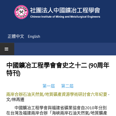
正體中文
English
首頁
中國鑛冶工程學會會史之十二 (90周年
特刊)
最新消息
活動通告
第一屆
第二屆
兩岸合辦石油天然氣/地質礦產資源學術研討會六年紀要
-
友會消息
文/林再遷
學會簡介
中國鑛冶工程學會與福建省礦業協會自2010年分別
在台灣及福建兩岸合辦「海峽兩岸石油天然氣/地質鑛產