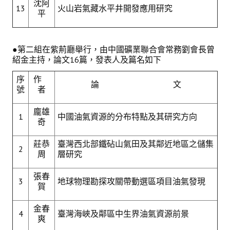
沈阿
13
火山岩氣藏水平井開發應用研究
平
●第二組在紫荊廳舉行，由中國礦業聯合會常務劉會長曾
紹金主持，論文16篇，發表人及篇名如下
序
作
論 文
號
者
龐雄
1
中國油氣資源的分布特點及其研究方向
奇
莊恭
臺灣西北部鐵砧山氣田及其鄰近地區之儲集
2
周
層研究
張春
3
地球物理勘探攻關帶動選區項目油氣發現
賀
金春
4
臺灣海峽及鄰區中生界油氣資源前景
爽