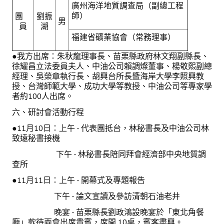
廣州海洋地質調查局（副總工程
師）
團
劉振
男
員
湖
福建省礦業協會（常務理事）
●我方出席：朱秋龍理事長、苗栗縣政府林文翔副縣長、
徐耀昌立法委員夫人、中油公司賴調燦董事、楊敬熙副總
經理、吳榮章執行長、胡興台所長暨海岸大學李照興教
授、台灣師範大學、成功大學等教授、中油公司等專家學
者約100人出席。
六、研討會活動行程
●11月10日：上午 - 代表團抵台，林秘書長及中油公司林
致遠秘書接機
下午 - 林秘書長陪同拜會經濟部中央地質調
查所
●11月11日：上午 - 開幕式及專題報告
下午 - 論文宣讀及參訪清朝石油老井
晚宴 - 苗栗縣長劉政鴻設晚宴於「東北角餐
廳」款待兩會出席貴賓，席開 10桌，賓客盡興。