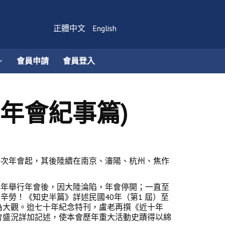
正體中文
English
會員申請
會員登入
年年會紀事篇)
次年會起，其後陸續在南京、瀋陽、杭州、焦作
年舉行年會後，因大陸淪陷，年會停開；一直至
勞！《知史半篇》詳述民國40年（第1 屆）至
為大觀。迨七十年紀念特刊，盧老再撰《近十年
會盛況詳加記述，使本會歷年重大活動史蹟得以綿