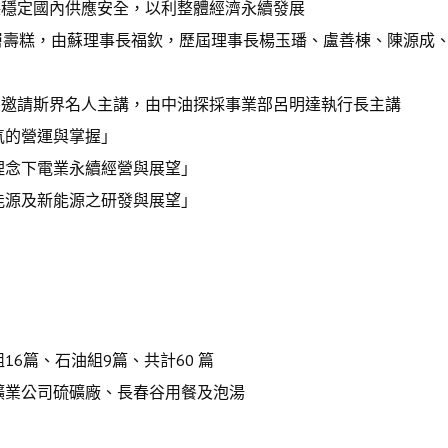
保穩定國內供應安全，以利整體經濟永續發展
層壽糕，由蘇理事長福欽，歷屆理事長楊玉璠、盧善棟、陳源成
，邀請斯界名人主講，由中油探採事業部呂明達執行長主講
氣的營運與掌握」
念下電業永續經營與展望」
源及新能源之研發與展望」
」
」
16篇、石油組9篇、共計60 篇
金礦業公司硫礦廠、長春谷用餐及泡湯