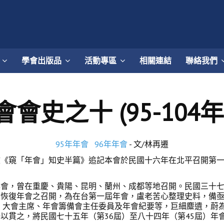
學會出版品
活動專區
相關連結
聯絡我們
史之十 (95-104
95年年會
96年年會
- 文/林再遷
窺「年會」知史半篇》追記本會於民國十六年在北平召開第一
，曾在重慶、貴陽、昆明、蘭州、成都等地召開。民國三十七
恢復年會之召開，為在台第一屆年會，盧老苦心整理史料，備亟辛
點、大會主席、年會籌備會主任委員及年會紀要等，巨細麋遺，蔚
以貫之，將民國七十五年（第36屆）至八十四年（第45屆）年