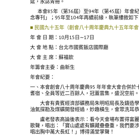
延，永誌青冊。
本會85年（第36屆）至94年（第45屆）年
念專刊」；95年至104年再續前緣，執筆縷敘如
■ 民國九十五年（創會八十周年慶典九十五年年
年 會 日 期：10月15日∼17日
大 會 地 點：台北市國賓飯店國際廳
大 會 主 席：蘇福欽
年籌會主委：曲新生
年會紀要：
一、本會創會八十周年慶典95 年年會大會合併
耆宿、全員等近二百餘人，冠蓋雲集，盛況空前
大會有貴賓經濟部礦務局朱明昭局長及鑄造學會
油氣探勘及煤礦開發經過，妙趣橫生，會眾洗耳
盧老發表高論後表示：看今天會場布置得富麗堂
歌聲，唱出：「寶山處處有鑛藏疊疊重，我們要
唱出胸中萬大長虹！」博得滿堂掌聲！