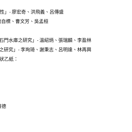
特性」- 廖宏奇、洪飛義、呂傳盛
 唐自標、曹文芳、吳孟桓
門水庫之研究」- 溫紹炳、張瑞麟、李盈林
研究」- 李珣琦、謝秉志、呂明達、林再興
獎狀乙紙：
維德