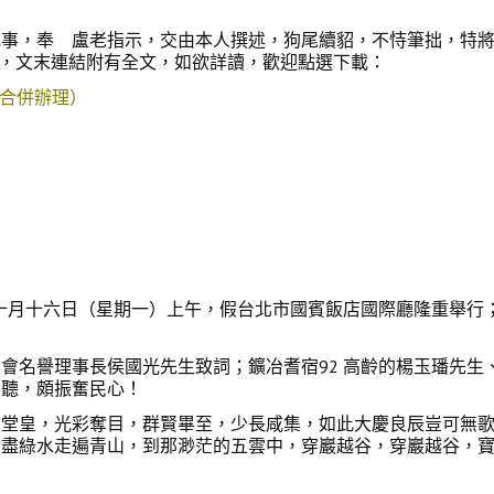
會紀事，奉 盧老指示，交由本人撰述，狗尾續貂，不恃筆拙，特
下，文末連結附有全文，如欲詳讀，歡迎點選下載：
會合併辦理）
於十月十六日（星期一）上午，假台北市國賓飯店國際廳隆重舉行
。
名譽理事長侯國光先生致詞；鑛冶耆宿92 高齡的楊玉璠先生
恭聽，頗振奮民心！
皇，光彩奪目，群賢畢至，少長咸集，如此大慶良辰豈可無歌
涉盡綠水走遍青山，到那渺茫的五雲中，穿巖越谷，穿巖越谷，