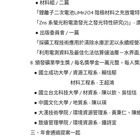
● 材料組 / 二篇
「鋰離子二次電池LiMn2O4 陰極材料之充放電
「Zns 系螢光粉電激發光之發光特性研究(2)」-
● 出版委員會 / 一篇
「採礦工程技術應用於清除水庫淤泥以永續經營石
「利用電測資料及最佳化法估算儲油層－水界面之
8. 頒發礦業學生獎 / 每名獎學金一萬元整，每人
● 國立成功大學 / 資源工程系 - 賴恬郁
材料工程系 - 王超鴻
● 國立台北科技大學 / 材資系 - 陳以欽、吳恬恬
● 中國文化大學 / 地質系 - 陳以瑛
● 大漢技術學院 / 環境資源管理系 - 黃秉仁、陳
● 致遠管理學院 / 環境資源系 - 鍾詩宜
三、年會通過提案一起