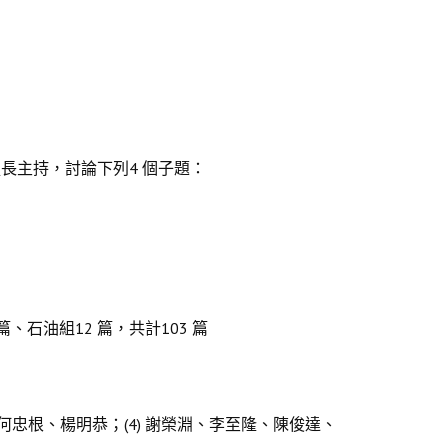
長主持，討論下列4 個子題：
篇、石油組12 篇，共計103 篇
熠、何忠根、楊明恭；(4) 謝榮淵、李至隆、陳俊達、