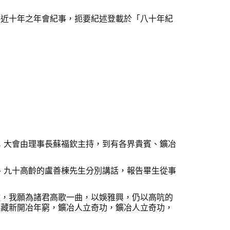
將近十年之年會紀事，扼要紀述登載於「八十年紀
；大會由理事長蘇福欽主持，到有各界貴賓、鑛冶
、九十高齡的盧善棟先生分別講話，報告畢生從事
，我願為諸君高歌一曲，以娛雅興，仍以高吭的
寶藏新開冶年窮，鑛冶人立奇功，鑛冶人立奇功，