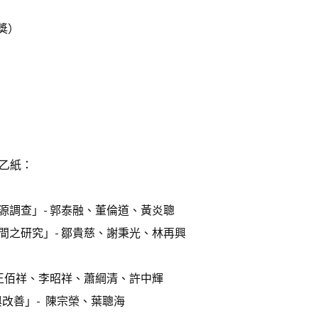
獎）
狀乙紙：
調查」- 郭泰融、董倫道、黃炎聰
之研究」- 鄒貴慈、謝秉光、林再興
王佰祥、李昭祥、蕭綱清、許中輝
改善」- 陳宗榮、葉聰海