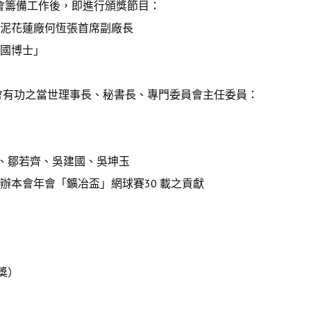
年會籌備工作後，即進行頒獎節目：
亞泥花蓮廠何恆張首席副廠長
建國博士」
對學會有功之當世理事長、秘書長、專門委員會主任委員：
、鄒若齊、吳建國、吳坤玉
主辦本會年會「鑛冶盃」網球賽30 載之貢獻
）
獎）