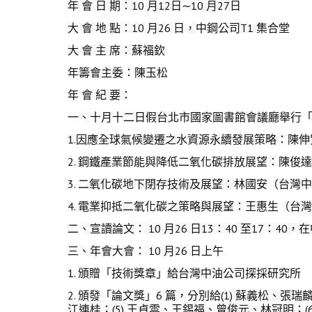
年 會 日 期：10 月12日∼10 月27日
大 會 地 點：10 月26 日，中鋼公司T1 集合堂
大 會 主 席：蘇福欽
年籌會主委：陳玉松
年 會 紀 要：
一、十月十二日假台北市國家圖書館會議廳舉行「
1.因應全球氣候變遷之水資源永續發展策略：陳
2. 鋼鐵產業節能與降低二氧化碳排放展望：陳俊
3. 二氧化碳地下閉存技術及展望：林國安（台灣
4. 電業抑抵二氧化碳之策略與展望：王惠生（台
二、宣讀論文： 10 月26 日13：40 至17：4
三、年會大會： 10 月26 日上午
1. 頒贈「技術獎章」給台灣中油公司探採研究所
2. 頒發「論文獎」6 篇，分別給(1) 蘇義松、張
江連桂；(5) 王貞雲、王錫福、曾俊元、林冠明；(