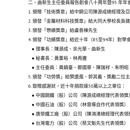
二、曲新生主任委員報告創會八十周年暨95 年
1. 頒贈「技術獎章」給中鋼公司陳源成總經理及
2. 頒發「金屬材料科技獎章」給大同大學校長吳
3. 頒發「懋績獎章」給盧善棟先生
4. 頒發「功績獎章」給近十年（85至94年）
● 理事長：陳源成、余光華、曲新生
● 秘書長：黃重裕、林再遷
● 主任委員：黃鎮臺、鄭國華、陳瑞祥、朱明昭
5. 頒發「功勞獎」給樊遺風、郭其義，獎勵二位
6. 致贈感謝狀，近十年捐款達50萬以上之單位：
● 中國鋼鐵（股）公司（陳源成總經理代表領獎
● 中國石油（股）公司（林督導自作代表領獎）
● 唐榮鐵工廠（股）公司（陳鴻濱總經理代表領
● 台灣電力（股）公司（蔡文魁先生代表領獎）