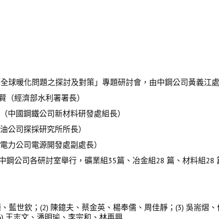
全球暖化問題之探討及對策」專題研討會，由中鋼公司黃義江處
伸賢（經濟部水利署署長）
達（中國鋼鐵公司新材料研發處組長）
中油公司探採研究所所長）
灣電力公司電源開發處副處長）
0，在中鋼公司各研討室舉行，礦業組35篇、冶金組28 篇、材料組28 
瑞麟、藍世欽；(2) 陳鐿夫、蔡金英、楊奉儒、周佳靜；(3) 吳耑
6) 王志文、潘明瑜、李宗和、林再興