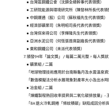
● 台灣區鋼鐵公會（沈錦全總幹事代表領獎）
● 工研院能源與環境研究所（陳發林所長代表領
● 中鋼運通（股）公司（蘇秋福先生代表領獎）
● 經濟部礦業司（朱明昭司長代表代表領獎）
● 台灣保來得公司（李輝隆先生代表領獎）
● 亞洲水泥公司（何恆張首席副廠長代表領獎）
● 東和鋼鐵公司（未派代表領獎）
7. 頒發94年「論文獎」 / 每篇二萬元整，每人獎
● 礦業組 / 二篇
「地球物理技術應用於台南縣龜丹及水雲溫泉資源
「數值模擬法分析水錐現象對產率大小及出水時間
● 冶金組 / 二篇
「煉鐵製程熱回收率提昇與二氧化碳排放量」- 
「BA 退火冷軋鋼捲「條紋積碳」缺陷成因分析與