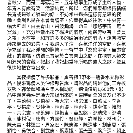
者較少，而是工專礦冶三、五年級學生形成了主幹人物，
年青人有說有笑，活潑純真。所以，您們如果想保持情緒
會員登入
長青或是雖老猶童的話，不妨常來過過這樣有意思的夜
晚。會場也是在本會會議室，佈置得異於往常，中央有一
幅大壁畫，白雲青山，碧波瀚海，題曰「悠悠宇宙，無盡
寶藏」，充分地散出來了礦冶的氣氛。兩邊旁壁有「會員
之夜」大剪字，和許許多多的礦冶徽號的剪貼，還有懸空
纏來纏去的彩帶，引我踏入了這一喜氣洋洋的空間，喜氣
便充滿了我那浮閒的胸懷。一瞥堂中「悠悠宇宙，無盡寶
藏」的畫幅，彷彿已置身於白雲青山之間，在探尋人類文
明源泉的寶藏，掀起了我記起當年所唱的礦人之歌，並且
很快地把它寫出來。
當夜還備了許多彩品，盧善棟帶來一瓶香水充做彩
品。後來籌備人吳仲傑報告說，購彩品的錢是他向工專校
友鄭、郭榮輝和馮召集人捐助的，總價值約1,600元，彩
品中還有幾件是馮大宗捐出來的。這時到會的會友已不少
了，董蔚翹、吳伯楨、馮大宗、張宗澤、白燕武、李香
亭、吳裕慶、吳仲傑、林再遷、林再生、錢卓儒、韓恕
一、余宗憲、郭葉輝、鐘振東、萬獻銘、鄭瑞熾、鄭清
泉、龍村倪、唐惠、方國伶、吳炎輝、許聯峰、林朝宗、
陳天富、林運金、周家宏、陳志鴻、陳清龍、劉忠夏、張
穎怡、吳德合、劉武志、葉素娥、張天壹、梁海清、賴正