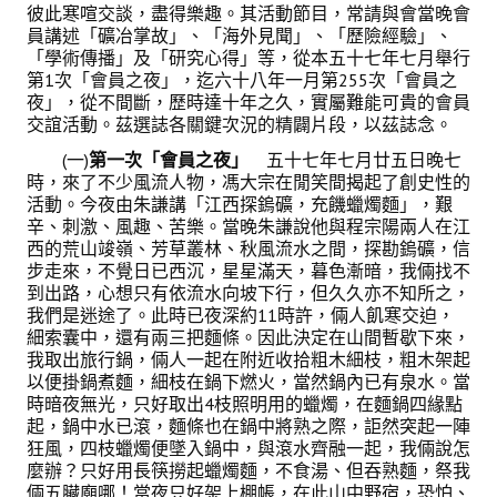
彼此寒喧交談，盡得樂趣。其活動節目，常請與會當晚會
盧善棟獎學金
員講述「礦冶掌故」、「海外見聞」、「歷險經驗」、
「學術傳播」及「研究心得」等，從本五十七年七月舉行
盧善棟獎學金得獎人
第1次「會員之夜」，迄六十八年一月第255次「會員之
夜」，從不間斷，歷時達十年之久，實屬難能可貴的會員
歷年技術獎章得獎人
交誼活動。茲選誌各關鍵次況的精闢片段，以茲誌念。
技術獎章得獎人介紹
(一)
第一次「會員之夜」
五十七年七月廿五日晚七
時，來了不少風流人物，馮大宗在閒笑間揭起了創史性的
歷年大專學生獎勵金得獎人
活動。今夜由朱謙講「江西探鎢礦，充饑蠟燭麵」，艱
辛、刺激、風趣、苦樂。當晚朱謙說他與程宗陽兩人在江
西的荒山竣嶺、芳草叢林、秋風流水之間，探勘鎢礦，信
歷年論文獎得獎人
步走來，不覺日已西沉，星星滿天，暮色漸暗，我倆找不
到出路，心想只有依流水向坡下行，但久久亦不知所之，
歷年傑出服務貢獻獎得獎人
我們是迷途了。此時已夜深約11時許，倆人飢寒交迫，
細索囊中，還有兩三把麵條。因此決定在山間暫歇下來，
歷年保安獎章得獎人
我取出旅行鍋，倆人一起在附近收拾粗木細枝，粗木架起
以便掛鍋煮麵，細枝在鍋下燃火，當然鍋內已有泉水。當
榮譽榜
時暗夜無光，只好取出4枝照明用的蠟燭，在麵鍋四緣點
起，鍋中水已滾，麵條也在鍋中將熟之際，詎然突起一陣
本會榮獲內政部104年全國性社會暨職業團體工作品鑑「甲等獎」
狂風，四枝蠟燭便墜入鍋中，與滾水齊融一起，我倆說怎
麼辦？只好用長筷撈起蠟燭麵，不食湯、但吞熟麵，祭我
本會朱前理事長榮獲2012年第30屆國家傑出總經理獎
倆五臟廟哪！當夜只好架上棚帳，在此山中野宿，恐怕、