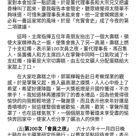
家對本會加深一點認識。於是董代理事長和大宗兄又把盧
善棟叫了起來，要我報告本會簡史，聽眾總覺得太簡單不
夠味道，可惜朱謙理事長未能來會，他一定會娓娓道來，
必有一番話家常的風味。於是「充實會史」成了今夜的第
二項建議。
這時，主席指揮五位年青朋友抬出了一個大壽糕，頓
使大家精神為之一振，使集會進入了另一高潮。壽糕上燃
了十支紅燭，表示第100次員之夜，董代理事長，馮召集
人，吳籌備人和方主席四人在掌聲中同時一口氣吹滅了十
支紅燭，接著是大宗切壽糕，由五位女礦人分配蛋糕給大
家甜上了口。
在大家吃壽糕之中，郭葉輝報告赴日考察煤業的觀
感。於是掌聲又起，進入最高潮之摸獎，人人心中掛上了
希望，希望好運降臨，第一大獎祇燈是亓國伶獲得，不亦
樂乎！。我知道林再遷摸到了的香水禮品，因為他覺得很
愉快的向我輕輕地道了一聲謝意，而且表示他來年好運是
香噴噴的。就這樣整個會被歡愉、高興、歡笑、掌聲所籠
罩了，也在這樣氣氛下，一個個朋友帶著還未享受盡的愉
快奔回家中，使家人也分享了礦冶人的快樂！
(五)
第200次「會員之夜」
六十六年十一月四日晚
七時在台北礦業研究所舉行，以豐富茶點招待會眾，表示