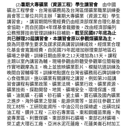
(2)
暑期大專礦業（資源工程）學生講習會
由中國
礦冶工程學會、台灣省礦務局及台灣區煤礦業職業訓練委
員會等三單位共同主辦「暑期大專礦業（資
源工程）學生
講習會」，講習期間所需經費仍由經濟部煤業合理化基金
會協助，而自民國84年煤基會裁撤後，改由經濟部編列
公務預算技術管理訓練科目補助。
截至民國87年底為止
共已辦理20屆講習會，本講習會原以參觀煤礦業為主，
旋為同意學生要求及謀求提高講習訓練成效，經煤業合理
化基金會寬籌經費，自民國79年起增加辦理東部地區石
礦場之參觀，訓練日期由原來之12天增加為13天。課程
主題以室內講習為輔，現場參觀由聆聽受參觀單位簡報後
作實地觀摩為主，晚上並放映礦業影片、模擬坑道訓練及
晚間自習輔導等。訓練地點選在台灣省礦務局石牌訓練中
心食宿集訓，施以礦業有關課程之講習，例如第20屆講
習會課程有礦業政策、礦業法規、礦業行政、礦業資源、
礦業技術、探勘開發、地質、礦場安全、環境保護、煤
礦、油氣礦、石礦、砂石礦、瓷土礦、寶石礦及國內礦業
之進步、海外礦業之發展、能源供需等。並前往參觀工研
院工材所、工研院能資所、中油公司台探總處、出磺坑採
油工程、鑽井工程、三砂石專業區、東和鋼鐵苗栗廠、陶
瓷專業區、利豐煤礦、東部原料石礦場、東部石材礦場、
榮工處大理石工廠、亞洲水泥花蓮廠、花蓮美崙石材加工