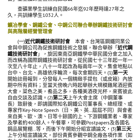
查礦業學生訓練自民國66年迄92年歷時達27年之
久，共訓練學生1032人。
鑛冶學會、鋼鐵公會、中鋼公司聯合舉辦鋼鐵技術研討會
與高階層經營管理會
(一)
近代鋼鐵技術研討會
本會、台灣區鋼鐵同業公
會與中鋼公司為促進鋼鐵技術之發展，聯合舉辦「
近代鋼
鐵技術研討會
」，旋因東南亞鋼鐵學中華民國分會之加入
而改稱為國際鋼鐵技術研討會，從民國七十三年起一年一
次至八十年止，八十一年起改為每兩年一次，集會地點以
台中、台北、高雄依序輪流，每次會期四天。(1)
第一天
開始註冊報到，分發每人一個精緻手提包（或皮箱）內放
期中所有資料；至當天傍晚六時起舉辦大規模雞尾酒迎賓
大會，菜色之美，肴品之多，各種美酒夜光杯，來賓彼此
自由交談及認識。(2)
第二天
上午大會主席（中鋼董事
長）致辭後，即請國際知名鋼鐵公司董事長、總經理、或
專家作Key-Note Speech（日、美、英…屆屆不同）與會者
來自美、歐、澳、日等十餘國的上、下游鋼鐵業者、專家
及學者約400餘人。午餐畢，可參觀Postpapers及各國名
鋼品展覽棚…等，而後下午開始分組宣讀論文，(3)
第三天
上午分組宣讀論文，部份貴賓參觀中鋼全廠各項作業（如