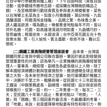
在台中舉行參觀豐與鐵工廠）。下午自由時間（貴賓自由
活動，或參觀城市勝地古跡，或採購台灣精緻紡織品之
類）。及至晚間舉行歡送貴賓及參與者大規模餐會，菜色
以台灣鄉土名菜為主。如度小月擔擔麵，葉記材板、九如
酒釀湯圓、阿霞清炖金錢龜…，品類之繁，色味香之美，
誘人饞涎欲滴，嘆為觀止。晚餐集會地點每年不同，皆以
郊外名勝、花園，如高雄澄清湖月明如晝，九曲橋巧妙，
發思幽情；輕風徐來，水碧波清；台中亞哥花園五光十色
音樂水舞…等，引人愉悅，賓主盡歡，依依不捨，難以忘
懷呢。
(二)
鋼鐵工業高階經營管理座談會
由本會、台灣區
鋼鐵同業公會與中鋼公司聯合籌辦。肇因於彼此對經營與
管理重要性的共識；認為舉凡一企業機構的高階層經營管
理人－董事長、總經理、副總及各處長級以上人物，除了
解本國經濟總體計劃與發展情勢外，務須通曉全球企業經
營之大勢，及未來世界經濟之發展，始可達運籌於帷握之
中，決勝於千里之外，戰勝商場。從民國七十三年起皆由
王鍾渝（中鋼業務處長、副總理、總經理）設計與安排而
領導進行，從第一屆，約一、二年集會一次，每次二、三
天；至民國八十年第八屆止，集會地點以「地傑」、「人
靈」與「題趣」等三個因素作最活潑、也最嚴謹的考量。
就「地靈」來說，就是選擇舉地點要有特性和吸引力。例