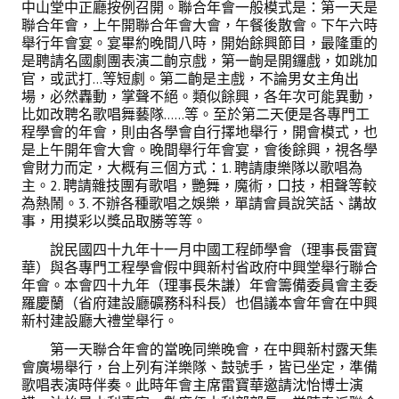
中山堂中正廳按例召開。聯合年會一般模式是：第一天是
理事長的話
聯合年會，上午開聯合年會大會，午餐後散會。下午六時
舉行年會宴。宴畢約晚間八時，開始餘興節目，最隆重的
學會會史
是聘請名國劇團表演二齣京戲，第一齣是開鑼戲，如跳加
官，或武打…等短劇。第二齣是主戲，不論男女主角出
學會會歌
場，必然轟動，掌聲不絕。類似餘興，各年次可能異動，
比如改聘名歌唱舞藝隊……等。至於第二天便是各專門工
學會會址沿革
程學會的年會，則由各學會自行擇地舉行，開會模式，也
是上午開年會大會。晚間舉行年會宴，會後餘興，視各學
學會組織與架構
會財力而定，大概有三個方式：1. 聘請康樂隊以歌唱為
主。2. 聘請雜技團有歌唱，艷舞，魔術，口技，相聲等較
架構圖
為熱鬧。3. 不辦各種歌唱之娛樂，單請會員說笑話、講故
事，用摸彩以獎品取勝等等。
理監事會
說民國四十九年十一月中國工程師學會（理事長雷寶
現任學會職員錄
華）與各專門工程學會假中興新村省政府中興堂舉行聯合
年會。本會四十九年（理事長朱謙）年會籌備委員會主委
重要章則
羅慶蘭（省府建設廳礦務科科長）也倡議本會年會在中興
新村建設廳大禮堂舉行。
論文評選辦法
第一天聯合年會的當晚同樂晚會，在中興新村露天集
會廣場舉行，台上列有洋樂隊、鼓號手，皆已坐定，準備
學生獎勵金申請辦法
歌唱表演時伴奏。此時年會主席雷寶華邀請沈怡博士演