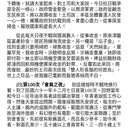
活動專區
下轎後，就請大家起來，對土司和大家說，今日抗日戰爭
是全民一條心，政府需金緊急，以周濟軍資；政府並顧念
生民疾苦，將以高價收金！土司說：本區全體番漢人民會
歷年年會
一心一德，擁獲政府到抗戰到底，會盡心盡力，從事探金
掃金，報效國家和處長大人！
年會活動
從此每天日夜不輟與隨員數人，從事收金。原來漳臘
國際交流活動
區富產砂金，居民熟練淘洗收金。另一種是「瓜子金」，
找到金源只要用掃把，掃集收金，這是「天然純金」，實
兩岸交流活動
屬罕見。我收金時，泝驗明金品質，沴稱金重量，沊即收
即付款，沝立即以飛機空運金至蓉渝各地。裨益抗戰財政
活動照片
匪淺而回航飛機便運來收金的鈔票…。反覆如此來回，周
而復始….最妙的土司兩次送我「雙人形長鬚的何首烏」，
活動影片
世上之珍品，故我雖已耄齡而髮猶青絲而不白。
(四)
第100次「會員之夜」
就這樣按時不輟地進行
相關連結
著，到了民國六十一年十二月七日是第100次。回想當年
和今日－往年由年長者談些礦冶掌故，年青者說些工作心
聯絡我們
得，然後大家提出問題。隨後採取預先安排式，每次約一
人主講，圈內的或圈外的都有，範圍非常廣泛，從專門學
術至海外旅遊，有幻燈也有電影，很引致大家興趣；至於
(測試)
到會會友，先前很有新舊面孔，而且長少參半；如今來
者，新面孔漸少，五十歲以上會員常有，三、四十歲上下
會員申請