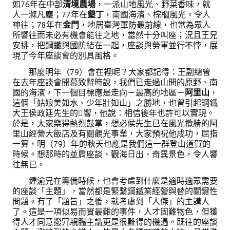
如76年在中部
清境農場
，一派山地風光、野菜香味，就
人一滌凡塵；77年在
墾丁
，南國海濱、棕櫚風光，令人
神往；78年在
金門
，地居臺灣軍防最前線，也常為眾人
所響往而未必有機會能往之地，當然十分叫座；況且王兄
安排，把鋼鐵與國防結在一起，座談與勞軍並行不悖，展
現了今年座談會的別具風格。
那麼明年（79）會在裡呢？大家都記得：王副總曾
在去年座談會開幕致辭時說，我們已走過山間的原野、南
國的海濱，下一個目標應是走向－最高的地區－
阿里山
，
這個「姑娘美如水、少年壯如山」之勝地，也曾引起鋼鐵
大王侯政廷先生的響，他說：相信後年也許可以實現。
於是，大家樂得熱烈鼓掌，想必侯先生已在風光攬勝的阿
里山經營大飯店及有關觀光事業，大家預祝他成功，屈指
一算，明（79）年的秋天也應是我們這一群登山道賀的
時候。想那時的並肩座談、觀海日出、奇異景色，令人響
往無已。
鍾渝兄在籌備時候，也會考慮到什麼是適時適眾需要
的座談「主題」，當然都是緊繫鋼鐵業經營與替的關鍵性
問題。有了「題旨」之後，就考慮到「人傑」的主講人
了。這是一項似易而實最難的事件，人才固難物色，但獲
得人才同意撥冗親臨主講更是很難得的機遇。既往的座談