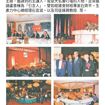
主題，邀請到的主講人，皆是大名響叮噹的人物，且常邀
請盧善棟為「引言人」，譬如經建會財經專家石齊平。生
產力中心總經理石宜滋。以及司徒達興教授…等。