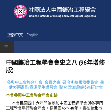
正體中文
English
首頁
中國鑛冶工程學會會史之八 (96年增修
版)
最新消息
活動通告
參與中工會聯合年會
會員之夜
礦冶訓練籌備委員會
暑
期大專礦業/資源學生講習會
聯合舉辦鋼鐵技術研討會
友會消息
本會參與中工會聯合年會史跡
學會簡介
本會民國四十六年開始參加中國工程師學會與各專門
工程學會舉行聯合年會。從民國46～48年，皆在台北市