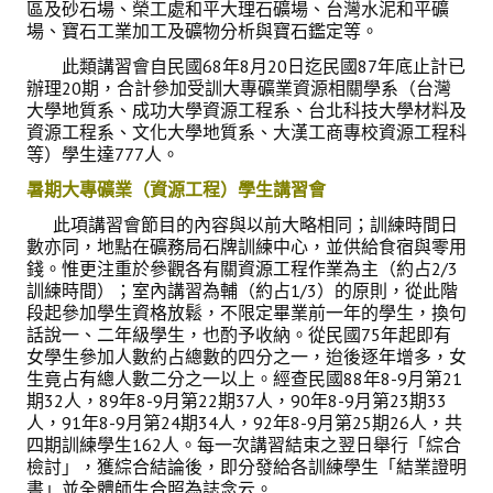
區及砂石場、榮工處和平大理石礦場、台灣水泥和平礦
場、寶石工業加工及礦物分析與寶石鑑定等。
此類講習會自民國68年8月20日迄民國87年底止計已
辦理20期，合計參加受訓大專礦業資源相關學系（台灣
大學地質系、成功大學資源工程系、台
北科技大學材料及
資源工程系、文化大學地質系、大漢工商專校資源工程科
等）學生達777人。
暑期大專礦業（資源工程）學生講習會
此項講習會節目的內容與以前大略相同；訓練時間日
數亦同，地點在礦務局石牌訓練中心，並供給食宿與零用
錢。惟更注重於參觀各有關資源工程作業為主（約占2/3
訓練時間）；室內講習為輔（約占1/3）的原則，從此階
段起參加學生資格放鬆，不限定畢業前一年的學生，換句
話說一、二年級學生，也酌予收納。從民國75年起即有
女學生參加人數約占總數的四分之一，迨後逐年增多，女
生竟占有總人數二分之一以上。經查民國88年8-9月第21
期32人，89年8-9月第22期37人，90年8-9月第23期33
人，91年8-9月第24期34人，92年8-9月第25期26人，共
四期訓練學生162人。每一次講習結束之翌日舉行「綜合
檢討」，獲綜合結論後，即分發給各訓練學生「結業證明
書」並全體師生合照為誌念云。