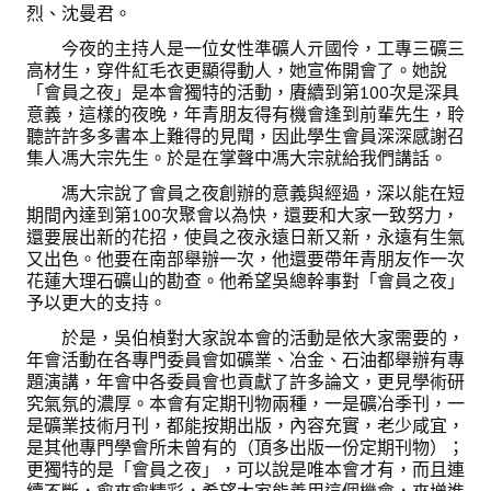
烈、沈曼君。
今夜的主持人是一位女性準礦人亓國伶，工專三礦三
高材生，穿件紅毛衣更顯得動人，她宣佈開會了。她說
「會員之夜」是本會獨特的活動，賡續到第100次是深具
意義，這樣的夜晚，年青朋友得有機會逢到前輩先生，聆
聽許許多多書本上難得的見聞，因此學生會員深深感謝召
集人馮大宗先生。於是在掌聲中馮大宗就給我們講話。
馮大宗說了會員之夜創辦的意義與經過，深以能在短
期間內達到第100次聚會以為快，還要和大家一致努力，
還要展出新的花招，使員之夜永遠日新又新，永遠有生氣
又出色。他要在南部舉辦一次，他還要帶年青朋友作一次
花蓮大理石礦山的勘查。他希望吳總幹事對「會員之夜」
予以更大的支持。
於是，吳伯楨對大家說本會的活動是依大家需要的，
年會活動在各專門委員會如礦業、冶金、石油都舉辦有專
題演講，年會中各委員會也貢獻了許多論文，更見學術研
究氣氛的濃厚。本會有定期刊物兩種，一是礦冶季刊，一
是礦業技術月刊，都能按期出版，內容充實，老少咸宜，
是其他專門學會所未曾有的（頂多出版一份定期刊物）；
更獨特的是「會員之夜」，可以說是唯本會才有，而且連