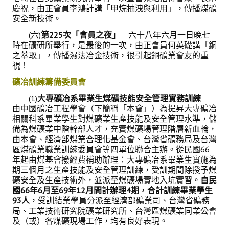
慶祝，由正會員李鴻計講「甲烷抽洩與利用」，傳播煤礦
安全新技術。
(六)
第225次「會員之夜」
六十八年六月一日晚七
時在礦研所舉行，是最後的一次，由正會員何英礎講「銅
之萃取」，傳播濕法冶金技術，很引起銅礦業會友的重
視！
礦冶訓練籌備委員會
(1)
大專礦冶系畢業生煤礦技能安全管理實務訓練
由中國礦冶工程學會（下簡稱「本會」）為提昇大專礦冶
相關科系畢業學生對煤礦業生產技能及安全管理水準，儲
備為煤礦業中階幹部人才，充實煤礦場管理階層新血輪，
由本會、經濟部煤業合理化基金會、台灣省礦務局及台灣
區煤礦業職業訓練委員會等四單位聯合主辦。從民國66
年起由煤基會撥經費補助辦理：大專礦冶系畢業生實施為
期三個月之生產技能及安全管理訓練，受訓期間除授予煤
礦安全及生產技術外，並派至煤礦場實地入坑實習。
自民
國66年6月至69年12月間計辦理4期，合計訓練畢業學生
93人
，受訓結業學員分派至經濟部礦業司、台灣省礦務
局、工業技術研究院礦業研究所、台灣區煤礦業同業公會
及（或）各煤礦現場工作，均有良好表現。