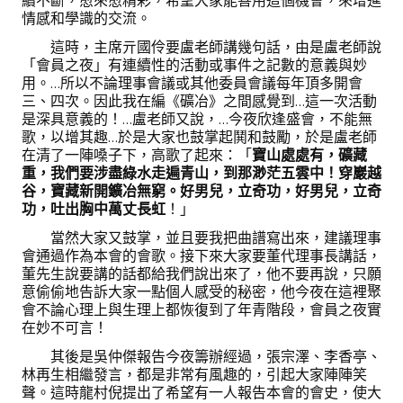
續不斷，愈來愈精彩，希望大家能善用這個機會，來增進
情感和學識的交流。
這時，主席亓國伶要盧老師講幾句話，由是盧老師說
「會員之夜」有連續性的活動或事件之記數的意義與妙
用。…所以不論理事會議或其他委員會議每年頂多開會
三、四次。因此我在編《礦冶》之間感覺到…這一次活動
是深具意義的！…盧老師又說，…今夜欣逢盛會，不能無
歌，以增其趣…於是大家也鼓掌起鬨和鼓勵，於是盧老師
在清了一陣嗓子下，高歌了起來：「
寶山處處有，礦藏
重，我們要涉盡綠水走遍青山，到那渺茫五雲中！穿巖越
谷，寶藏新開鑛冶無窮。好男兒，立奇功，好男兒，立奇
功，吐出胸中萬丈長虹
！」
當然大家又鼓掌，並且要我把曲譜寫出來，建議理事
會通過作為本會的會歌。接下來大家要董代理事長講話，
董先生說要講的話都給我們說出來了，他不要再說，只願
意偷偷地告訴大家一點個人感受的秘密，他今夜在這裡聚
會不論心理上與生理上都恢復到了年青階段，會員之夜實
在妙不可言！
其後是吳仲傑報告今夜籌辦經過，張宗澤、李香亭、
林再生相繼發言，都是非常有風趣的，引起大家陣陣笑
聲。這時龍村倪提出了希望有一人報告本會的會史，使大