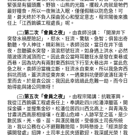
緊張是有貓頭鷹、野狼、山熊的光臨，攫殺人肉就是牠們
鑛冶期刊獲行政院頒發雜誌金鼎獎
最好糧食，所以一夜無法入眠，僅僅假瞇以防危急！可
是，蒼天終於不負人探曲苦心和堅定意志，程宗陽後來擔
歷年詹天佑論文獎與中工會論文得獎人
任上「江西鎢礦工程處長」呢。
(二)
第二次「會員之夜」
，由袁師汾講：「開灤井下
學會出版品
突發水禍歷險記」，怒水、狂流、驚駭、急智；俱皆出奇
動聽，令人神往，精彩無比。表師汾說，當日在井下值
鑛冶期刊 (需登入會員)
夜，忽聽礦水突發，滾滾怒號狂流，如身遇上洪水，必然
隨波逐流滅頂而亡。因此袁公當時耳聽狂水是發在東巷或
鑛冶期刊徵稿
西巷，因為坑內有兩對東西斜坑下行至大巷出井，當此危
急之秋，袁師汾當機立斷，狂流水自東來，所以我急奔西
年會手冊
斜坑而逃，蓋洪流從東奔來，一遇東斜坑便即波濤狂瀉千
里而去。於是袁公說：我因此幸逃過此危難一劫，而今日
專題討論會論文集
始得能與諸公同樂呀！
(三)
第五次「會員之夜」
，由程宗陽講：抗戰軍興，
鑽禧紀念冊
我從江西鎢礦工程處長任上，奉調赴四川松潘漳臘區，開
採金礦，並搜集金砂。松潘位居四川西北高上，與青海及
礦冶工程名詞與礦冶辭典
甘肅洮西高原相接壤，在叢山危嶂、人跡罕至之區，是少
數民族，羌、傣、苗、與漢民雜居，受傣族土司長所統
學會電子報
治，我以公務在心不避艱難險阻，到時懸掛上「經濟部金
礦開發處」招牌，土司率土民夾道歡迎，我深感光榮！我