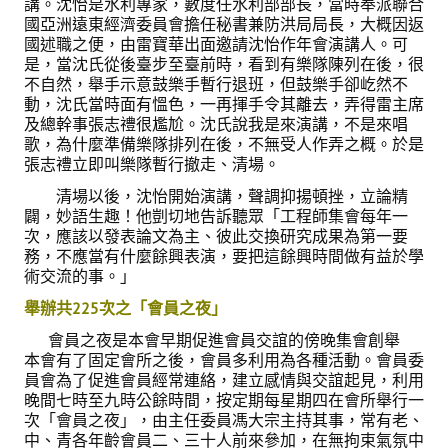
講。沈怡是水利專家，數度任水利部部長，當時奉派聯合
盧善棟獎學金評選辦法
國亞洲遠東經濟委員會擔任秘書兼防洪局局長，大概因返
國述職之便，由雷寶華出面邀請沈怡作年會演講人。可
鑛冶期刊徵稿
是，當沈氏從後臺步至臺前時，看到有樂隊陳列在後，很
不自然，舉手示意鼓樂手暫行退班，但鼓樂手卻屹然不
鑛冶論文獎初選作業細則
動，沈氏當時面有慍色，一再揮手令其離去，弄得雷主席
及總幹事張志禮很尷尬。沈氏說我是來演講，不是來唱
鑛冶論文獎複審作業細則
歌，為什麼準備樂隊排列在後，不無受人作弄之概。於是
張志禮立即叫樂隊暫行撤走、清場。
獎章委員會簡則
清場以後，沈怡開始演講，聲調抑揚頓挫，立論精
闢，妙語生趣！他剴切地告訴聽眾「工程師集會每年一
傑出服務貢獻獎設置辦法
次，應該以發表論文為主、彼此交換研究成果為第一要
務，不應當有什麼餘興表演，要把這餘興時間做有益於學
場地租借管理辦法
術交流的事。」
學會章程
舉辦共225次之「會員之夜」
會員代表選舉辦法
會員之夜是本會早期促進會員交誼的傍晚集會創舉
本會有了固定會所之後，會員多利用為各種活動。會員委
追憶盧善棟前理事長
員會為了促進會員經常連絡，建立感情與交誼起見，利用
晚間七時至九時公餘時間，按定期每星期四在會所舉行一
次「會員之夜」，由主任委員馮大宗主持其事，常有老、
學會獎項
中、青各年齡會員二、三十人前來參加，在無拘束氣氛中