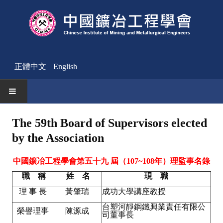
正體中文
English
HOME
The 59th Board of Supervisors elected
by the Association
News
Activities Notice
中國鑛冶工程學會第五十九 屆（107~108年）理監事名錄
職 稱
姓 名
現 職
Member
理 事 長
黃肇瑞
成功大學講座教授
Join Us
台塑河靜鋼鐵興業責任有限公
榮譽理事
陳源成
司董事長
Other News