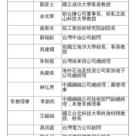
顏富士
國立成功大學客座教授
ABOUT
前台鹽公司董事長、前私立崑
余光華
山科技大學教授
Director's words
曲新生
前工業技術研究院副院長
蘇福欽
台灣中油公司顧問
History
前國立海洋大學校長、客座教
吳建國
CIMME Society
授
朱秋龍
台灣保來得公司總經理
Learn address location map
海外石油及投資公司新加坡子
吳榮章
Structure
公司總經理
中國鋼鐵公司總經理，榮譽理
林弘男
Chart
事
中國鋼鐵公司技術部門副總經
Organization
常務理事
李新民
理，本會常務理事
Employee
國立台北科技大學終身特聘教
王錫福
授、校長
Regulation
易洪庭
台灣電力公司顧問