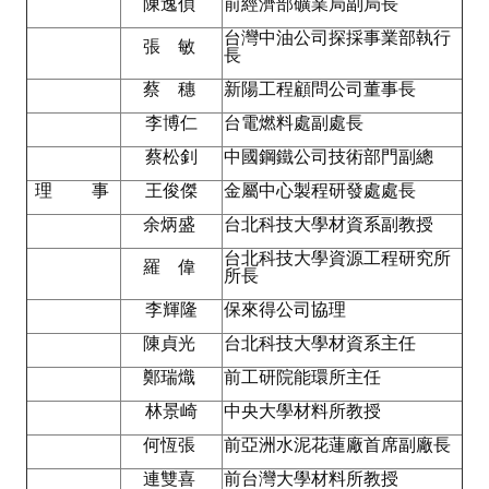
Rules
陳逸偵
前經濟部礦業局副局長
台灣中油公司探採事業部執行
張 敏
Member representative election method
長
蔡 穗
新陽工程顧問公司董事長
Medal committee brief
李博仁
台電燃料處副處長
Paper selection method
蔡松釗
中國鋼鐵公司技術部門副總
Student reward application method
理 事
王俊傑
金屬中心製程研發處處長
余炳盛
台北科技大學材資系副教授
Lu Shandong Scholarship Selection Method
台北科技大學資源工程研究所
羅 偉
Call for Mining Metallurgy
所長
李輝隆
保來得公司協理
AWARDS
陳貞光
台北科技大學材資系主任
Lu ShanDong
鄭瑞熾
前工研院能環所主任
林景崎
中央大學材料所教授
Lu Shandong Scholarship
何恆張
前亞洲水泥花蓮廠首席副廠長
Winners of thesis awards over the years
連雙喜
前台灣大學材料所教授