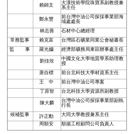
大漢技術學院珠寶系副教授兼
賴錦文
系主任
Mining & Metallurgy
前台灣中油公司探採事業部海
鄭永豐
域處處長
Annual Meeting Handbook
林志善
石材中心總經理
Seminar
常務監事
賴克富
台灣區石礦業同業公會秘書長
Special Issue
監 事
羅光孏
經濟部礦務局東區辦事處主任
中國文化大學地質學系助理教
Dictionary of Mining Industry
劉佳玫
授
唐自標
前台北科技大學材資系主任
ACTIVITIES
王 中
前台灣中油公司專案
Annual
丁原智
台北科技大學資源所副教授
Cross Strait Exchange
台灣中油公司探採事業部副執
陳大麟
行長
Active Gallery
候補監事
大同大學教授兼系主任
許正勳
周順安
順揚工程顧問公司負責人
Active Video