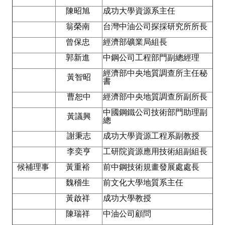
HONOR
陳昭旭
成功大學資源系主任
翁榮南
台灣中油公司探採研究所所長
The Association won the "A Class Award" for the 104-year national soci
曾保忠
經濟部礦業局組長
The former President Zhu of the Association won the 30th National O
郭新進
中鋼公司工程部門副總經理
經濟部中央地質調查所主任秘
The Mining and Metallurgy Quarterly was awarded the Golden Tripod 
黃智昭
書
Technology Winners
曹恕中
經濟部中央地質調查所副所長
中國鋼鐵公司技術部門助理副
Winner Introduction
黃議興
總
Zhan's thesis award and the winner of the Chinese Trade Union paper
謝秉志
成功大學資源工程系副教授
李奕亨
工研院資源應用技術組副組長
Annual Security Medal Winner
候補理事
黃重裕
前中鋼技術規畫發展處處長
Junior College Student Award Winners
魏稽生
前文化大學地質系主任
Lu Shandong Scholarship Winner
黃啟祥
成功大學教授
陳瑞祥
中油公司顧問
PUBLICATIONS