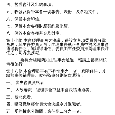
四、督辦會計及出納事項。
五、收發及保管本會一切報告、表冊、及各種文件。
六、保管本會印信。
七、保管本會各種財產契約及賬簿。
八、保管本會各種基金及財產。
第十七條 本會經理事會之決議，得設立各項委員會分掌
會務，其主任委員人選，由理事長就正會員中提名理事會
通過聘任之，連聘得連任。委員由主任委員推薦理事長聘
任之，均為義務職。
委員會組織簡則由理事會通過，報請主管機關核
備後施行。
第十八條 本會理監事有下列情事之一者，應即解任，其
缺額由候補理事、候補監事分別依次遞補：
一、 喪失會員資格者
二、 因故辭職，經理事會或監事會決議通過者。
三、被罷免者。
四、曠廢職務經會員大會決議令其退職者。
五、受停權處分期間，逾任期二分之一者。