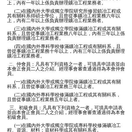
上，內有一年以上係負責辦理鑛冶工程業務者。
HONOR
(二)在國內外大學或獨立學院研究所修習鎖冶工程或
其有關科系得碩士學位，且曾從事鑛冶工程業務六年以
The Association won the "A Class Award" for the 104-year national soci
上，內有二年以上係負責辦理鑛冶工程業務者。
(三)在國內外大學或獨立學院修滿鑛冶工程或其有關
The former President Zhu of the Association won the 30th National O
科系，且曾從事鑛冶工程業務八年以上，內有三年以上係
負責辦理鑛冶工程業務者。
The Mining and Metallurgy Quarterly was awarded the Golden Tripod 
(四)在國內外專科學校修滿鑛冶工程或有關科系，且
曾從事鑛冶工程業務十年以上，內有三年以上係負責辦理
鑛冶工程業務者。
Technology Winners
仲會員：凡具有下列資格之一者，可填具申請表並由
二、
Winner Introduction
本會正會員二人之介紹。經理事會審查通過得為本會仲會
員。
Zhan's thesis award and the winner of the Chinese Trade Union paper
(一)在國內外大學或獨立學院修滿鑛冶工程或其有關
科系，且曾從事鑛冶工程業務三年以上者。
Annual Security Medal Winner
(二)在國內外專科學校修滿鑛冶工程或其有關科系，
且曾從事鑛冶工程業務五年以上者。
Junior College Student Award Winners
三、初級會員：凡具有下列資格之一者，可填具申請表
並由本會正會員二人之介紹，經理事會審查通過得為本會
Lu Shandong Scholarship Winner
初級會員。
(一)在國內外大學或獨立學院或專科學校修滿礦冶工
PUBLICATIONS
程、資源、材料；資材科學或其有關科系者。