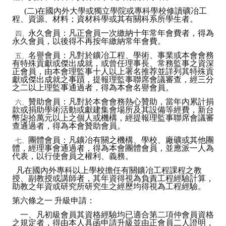
(二)在國內外大學或獨立學院或專科學校修讀礦冶工
Mining & Metallurgy
程、資源、材料；資材科學或其有關科系所學生者。
永久會員：凡正會員一次繳納十年常年會費者，得為
四、
Annual Meeting Handbook
永久會員，以後得不再按年繳納常年會費。
名譽會員：凡對於鑛冶工程、學術、事業或本會會務
五、
Seminar
有特殊貢獻或傑出成就，或曾任理事長、常務監事之資深
正會員，由本會理監事十人以上署名推荐並詳列其特殊貢
獻或傑出成就之事蹟，提報理監事聯席會議審查，經三分
Special Issue
之二以上理監事通過者，得為本會名譽會員。
Dictionary of Mining Industry
贊助會員：凡對於本會會務熱心贊助，當年內累計捐
六、
款或捐助學術活動或獻建集會場所及其設備等經費，新台
幣柒拾萬元以上之個人或機構，經提報理監事聯席會議審
ACTIVITIES
查通過者，得為本會贊助會員。
團體會員：凡鑛冶有關之機構、學校、廠礦或其他團
七、
Annual
體，經理事會通過者，得為本會團體會員，並應派一人為
代表，以行使會員之權利、義務。
Cross Strait Exchange
凡在國內外專科以上學校擔任有關鑛冶工程課程之教
授、副教授或講師者，其年資得視為負責工程經驗計算，
助教之年資或研究所研究生之經歷均得視為工程經驗。
Active Gallery
第六條之一 升級申請：
Active Video
一、凡初級會員其資格經驗均已適合第二項仲會員資格
之規定者，得由本人具函申請升級並由正會員二人證明，