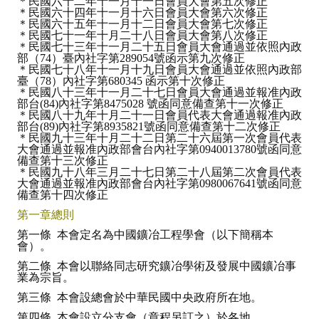
＊民國六十二年十一月十一日會員大會第五次修正
＊民國六十四年十一月十六日會員大會第六次修正
＊民國六十五年十一月十二日會員大會第七次修正
ABOUT
＊民國七十一年十月二十八日會員大會第八次修正
＊民國七十三年十一月二十五日會員大會通過並依照內政
部（74）臺內社字第289054號函示第九次修正
Director's words
＊民國七十八年十一月十九日會員大會通過並依照內政部
臺（78）內社字第680345 函示第十次修正
History
＊民國八十三年十一月二十七日會員大會通過並報准內政
部台(84)內社字第8475028 號函同意備查第十一次修正
＊民國八十九年十月二十一日會員代表大會通過報准內政
CIMME Society
部台(89)內社字第8935821號函同意備查第十二次修正
＊民國九十三年十月二十二日第二十六屆第一次會員代表
Learn address location map
大會通過並報准內政部會台內社字第0940013780號函同意
備查第十三次修正
＊民國九十八年三月二十七日第二十八屆第二次會員代表
Structure
大會通過並報准內政部會台內社字第0980067641號函同意
備查第十四次修正
Chart
第一章總則
第一條 本會定名為中國鑛冶工程學會（以下簡稱本
Organization
會）。
Employee
第二條 本會以聯絡同志研究鑛冶學術及發展中國鑛冶事
業為宗旨。
Regulation
第三條 本會設總會於中華民國中央政府所在地。
第四條 本會設立分支會（章程另訂之）於各地。