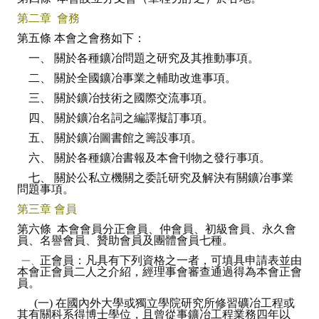
Rules
第二章 會務
Member representative election method
第五條 本會之會務如下：
一、 關於各種鑛冶問題之研究及其推動事項。
Medal committee brief
二、 關於全國鑛冶事業之輔助改進事項。
Paper selection method
三、 關於鑛冶技術之國際交流事項。
四、 關於鑛冶名詞之編譯擬訂事項。
Student reward application method
五、 關於鑛冶圖書館之籌設事項。
Lu Shandong Scholarship Selection Method
六、 關於各種鑛冶書報及本會刊物之發行事項。
Call for Mining Metallurgy
七、 關於公私立機關之委託研究及解決有關鑛冶事業
問題事項。
AWARDS
第三章 會員
第六條 本會會員分正會員、仲會員、初級會員、永久會
員、名譽會員、贊助會員及團體會員七種。
Lu ShanDong
正會員：凡具有下列資格之一者，可填具申請表並由
一、
本會正會員二人之介紹，經理事會審查通過得為本會正會
Lu Shandong Scholarship
員。
Winners of thesis awards over the years
(一) 在國內外大學或獨立學院研究所修習礦冶工程或
其有關科系得博士學位，且曾從事鑛冶工程業務四年以