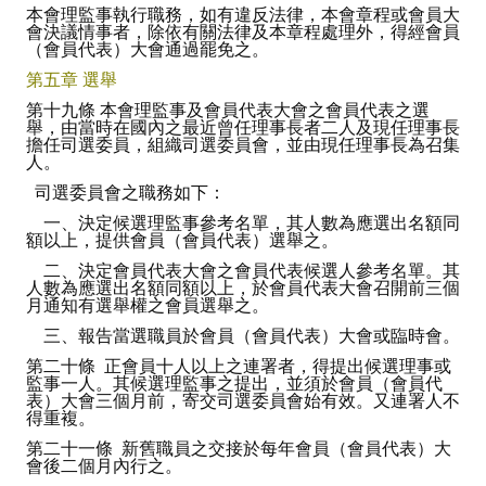
本會理監事執行職務，如有違反法律，本會章程或會員大
會決議情事者，除依有關法律及本章程處理外，得經會員
（會員代表）大會通過罷免之。
第五章 選舉
第十九條 本會理監事及會員代表大會之會員代表之選
舉，由當時在國內之最近曾任理事長者二人及現任理事長
擔任司選委員，組織司選委員會，並由現任理事長為召集
人。
司選委員會之職務如下：
一、決定候選理監事參考名單，其人數為應選出名額同
額以上，提供會員（會員代表）選舉之。
二、決定會員代表大會之會員代表候選人參考名單。其
人數為應選出名額同額以上，於會員代表大會召開前三個
月通知有選舉權之會員選舉之。
三、報告當選職員於會員（會員代表）大會或臨時會。
第二十條 正會員十人以上之連署者，得提出候選理事或
監事一人。其候選理監事之提出，並須於會員（會員代
表）大會三個月前，寄交司選委員會始有效。又連署人不
得重複。
第二十一條 新舊職員之交接於每年會員（會員代表）大
會後二個月內行之。