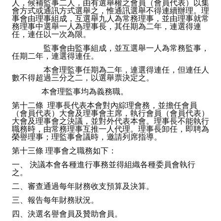
人，候補監事二人，由有選舉權之會員（會員代表）以集
會方式或通訊方式選舉之，惟通訊選舉不得連續辦理。理
事會由理事組成，互選舉九人為常務理事，並由理事就常
務理事中選舉一人為理事長，其任期為二年，連選得連
任，連任以一次為限。
監事會由監事組成，並互選舉一人為常務監事，
任期二年，連選得連任。
本會理監事任期為二年，連選得連任，但連任人
數不得超過三分之二，以選舉票決定之。
本會理監事均為義務職。
第十二條 理事長代表本會對內綜理會務，並擔任會員
（會員代表）大會及理事會主席，執行會員（會員代表）
大會及理事會之決議，並對外代表本會。理事長不能執行
職務時，由常務理事互推一人代理。理事長卸任，即聘為
榮譽理事；理監事會議時，邀請列席指導。
第十三條 理事會之職務如下：
一、 決議本會各種進行事務並得組織各種委員會執行
之。
二、審查通過每年財務收支預算及決算。
三、報告每年財務狀況。
四、決選名譽會員及贊助會員。