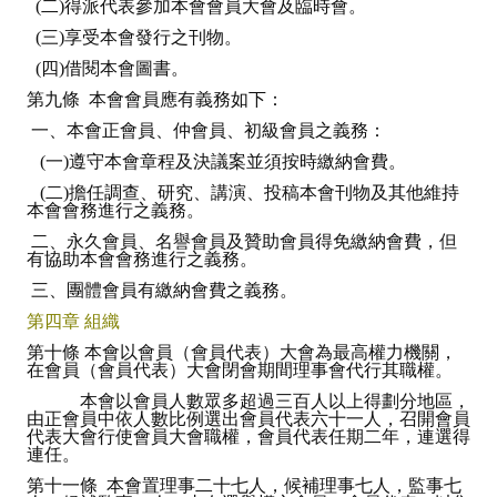
(二)得派代表參加本會會員大會及臨時會。
(三)享受本會發行之刊物。
(四)借閱本會圖書。
第九條 本會會員應有義務如下：
一、本會正會員、仲會員、初級會員之義務：
(一)遵守本會章程及決議案並須按時繳納會費。
(二)擔任調查、研究、講演、投稿本會刊物及其他維持
本會會務進行之義務。
二、永久會員、名譽會員及贊助會員得免繳納會費，但
有協助本會會務進行之義務。
三、團體會員有繳納會費之義務。
第四章 組織
第十條 本會以會員（會員代表）大會為最高權力機關，
在會員（會員代表）大會閉會期間理事會代行其職權。
本會以會員人數眾多超過三百人以上得劃分地區，
由正會員中依人數比例選出會員代表六十一人，召開會員
代表大會行使會員大會職權，會員代表任期二年，連選得
連任。
第十一條 本會置理事二十七人，候補理事七人，監事七