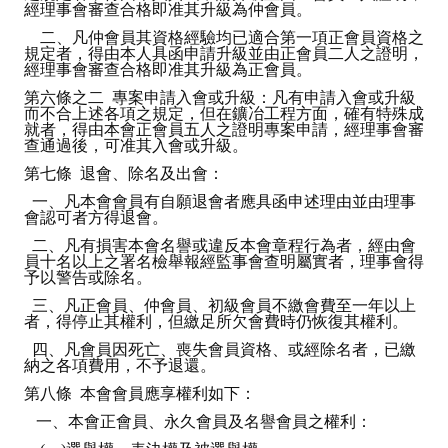
經理事會審查合格即准其升級為仲會員。
LINKS
二、凡仲會員其資格經驗均已適合第一項正會員資格之
規定者，得由本人具函申請升級並由正會員二人之證明，
CONTACTS
經理事會審查合格即准其升級為正會員。
第六條之二 專案申請入會或升級：凡有申請入會或升級
而不合上述各項之規定，但在鑛冶工程方面，確有特殊成
就者，得由本會正會員五人之證明專案申請，經理事會審
查通過後，可准其入會或升級。
第七條 退會、除名及出會：
一、凡本會會員有自願退會者應具函申述理由並由理事
會認可者方得退會。
二、凡有損害本會名譽或違反本會章程行為者，經由會
員十名以上之署名檢舉報經監事會查明屬實者，理事會得
予以警告或除名。
三、凡正會員、仲會員、初級會員不繳會費至一年以上
者，得停止其權利，但繳足所欠會費時仍恢復其權利。
四、凡會員因死亡、喪失會員資格、或經除名者，已繳
納之各項費用，不予退還。
第八條 本會會員應享權利如下：
一、本會正會員、永久會員及名譽會員之權利：