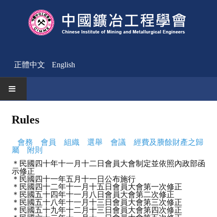
正體中文
English
HOME
Rules
News
會務
會員
組織
選舉
會議
經費及賸餘財產之歸
屬
附則
Activities Notice
＊民國四十年十一月十二日會員大會制定並依照內政部函
示修正
Member
＊民國四十一年五月十一日公布施行
＊民國四十二年十一月十五日會員大會第一次修正
Join Us
＊民國五十四年十一月八日會員大會第二次修正
＊民國五十八年十一月十三日會員大會第三次修正
＊民國五十九年十二月十三日會員大會第四次修正
Other News