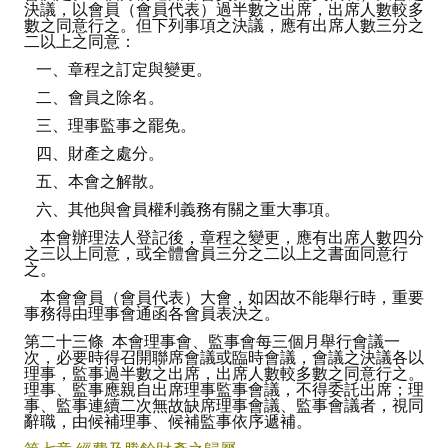
決議，以會員（會員代表）過半數之出席，出席人數較多
數之同意行之。但下列事項之決議，應有出席人數三分之
二以上之同意：
一、章程之訂定與變更。
二、會員之除名。
三、理事監事之罷免。
四、財產之處分。
五、本會之解散。
六、其他與會員權利義務有關之重大事項。
本會辦理法人登記後，章程之變更，應有出席人數四分
之三以上同意，或全體會員三分之二以上之書面同意行
之。
本會會員（會員代表）大會，如因故不能舉行時，重要
事務得由理事會通函各會員表決之。
第二十三條 本會理事會、監事會每三個月舉行會議一
次，必要時得召開聯席會議或臨時會議，會議之決議各以
理事，監事過半數之出席，出席人數較多數之同意行之。
理事、監事應親自出席理事監事會議，不得委託出席；理
事、監事連續二次無故缺席理事會議、監事會議者，視同
辭職，由候補理事、候補監事依序遞補。