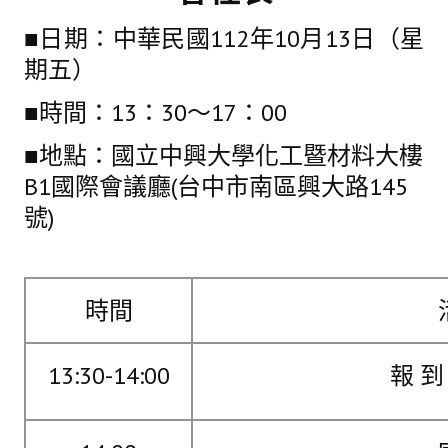
理事長的話
■日期：中華民國112年10月13日（星
學會會史
期五）
學會會歌
■時間：13：30〜17：00
學會會址沿革
■地點：國立中興大學化工暨材料大樓
學會組織與架構
B1國際會議廳(台中市南區興大路145
號)
架構圖
理監事會
現任學會職員錄
時間
重要章則
13:30-14:00
報 到
論文評選辦法
學生獎勵金申請辦法