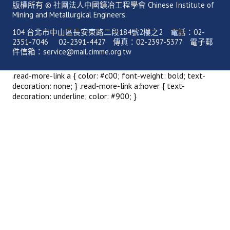
活動專區
版權所有 © 社團法人中國鑛冶工程學會 Chinese Institute of
Mining and Metallurgical Engineers.
歷年年會
104 台北市中山區長安東路二段184號2樓之2 電話：02-
2351-7046 02-2391-4427 傳真：02-2397-5377 電子郵
年會活動
件信箱：service@mail.cimme.org.tw
國際交流活動
.read-more-link a { color: #c00; font-weight: bold; text-
decoration: none; } .read-more-link a:hover { text-
兩岸交流活動
decoration: underline; color: #900; }
活動照片
活動影片
相關連結
聯絡我們
(測試)
會員申請