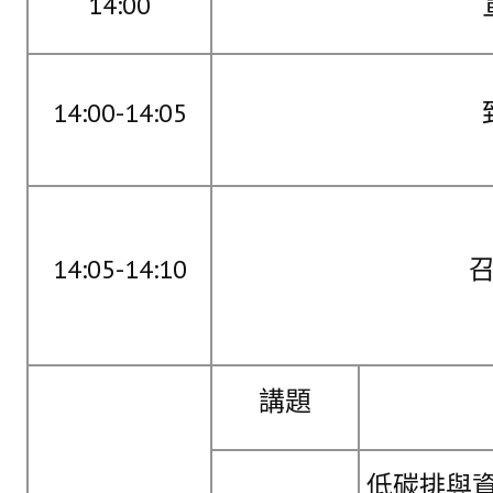
14:00
盧善棟獎學金評選辦法
鑛冶期刊徵稿
鑛冶論文獎初選作業細則
14:00-14:05
鑛冶論文獎複審作業細則
獎章委員會簡則
傑出服務貢獻獎設置辦法
14:05-14:10
場地租借管理辦法
學會章程
會員代表選舉辦法
講題
追憶盧善棟前理事長
學會獎項
低碳排與