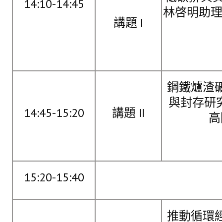
14:10-14:45
林啓明助理
盧善棟獎學金
講題 I
盧善棟獎學金得獎人
歷年技術獎章得獎人
技術獎章得獎人介紹
鋼鐵爐渣
歷年大專學生獎勵金得獎人
與封存研
14:45-15:20
講題 II
歷年論文獎得獎人
高
歷年傑出服務貢獻獎得獎人
歷年保安獎章得獎人
榮譽榜
15:20-15:40
本會榮獲內政部104年全國性社會暨職業團體工作品鑑「甲等獎」
推動循環
本會朱前理事長榮獲2012年第30屆國家傑出總經理獎