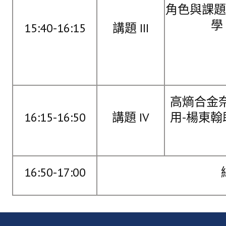
角色與課題
鑛冶期刊獲行政院頒發雜誌金鼎獎
學
15:40-16:15
講題 III
歷年詹天佑論文獎與中工會論文得獎人
學會出版品
鑛冶期刊 (需登入會員)
高熵合金
鑛冶期刊徵稿
16:15-16:50
講題 IV
用-楊東翰
年會手冊
專題討論會論文集
鑽禧紀念冊
16:50-17:00
礦冶工程名詞與礦冶辭典
學會電子報