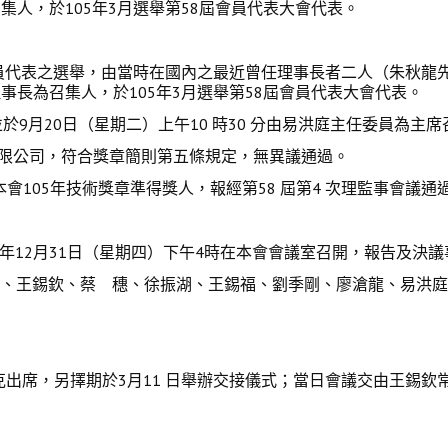
人，於105年3月選舉第58屆會員代表大會代表。
代表之選舉，由當時在國內之最近曾任理事長者二人（朱秋龍先
長為召集人，於105年3月選舉第58屆會員代表大會代表。
並於9月20日（星期二）上午10 時30 分由易洪庭主任委員
限公司，符合獎章簡則第五條規定，無異議通過。
會105年技術獎章準得獎人，報經第58 屆第4 次理監事會議通
4年12月31日（星期四）下午4時在本會會議室召開，報告及決議
、王錫欽、蔡 穗、徐振湖、王錫福、劉季剛、廖滄龍、易洪庭
克出席，另擇期於3月11 日舉辦交接儀式；當日會議交由王錫欽