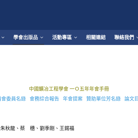
學會出版品
活動專區
相關連結
聯絡我們
中國鑛冶工程學會 一Ｏ五年年會手冊
備會委員名錄
會務綜合報告
年會提案
贊助單位芳名錄
論文
、朱秋龍、蔡 穗、劉季剛、王錫福