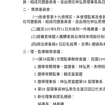
員，組成司選委員會，並由現任林弘男理事長為召集
二、 獎章委員會：
（一)依會章第十九條規定，本會理監事及會員
任司選委員，組成司選委員會，並由現任林弘男理事
(二)截至105年8月31日共收到一件推薦書，
(三)經審查候選人團體會員台灣保來得股份有
(四)經出席委員6 位記名投票，全票6 通過為本
三、理、監事聯席會議：
（一)第58屆第1次理監事聯席會議： 民國10
1. 選舉常務理事，當選者：林弘男、朱明昭
2. 選舉常務監事：賴克富當選
3. 選舉理事長：林弘男當選第58 屆理事長
4. 第58 屆理事長林弘男先生當日因公忙未
5. 新任理事長提名通過：
秘書長：林再遷