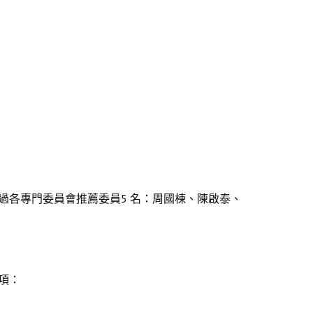
過各專門委員會推薦委員5 名：周國棟、陳啟泰、
事項：