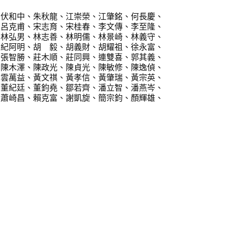
伏和中、朱秋龍、江崇榮、江肇銘、何長慶、
甫、宋志育、宋桂春、李文傳、李至隆、
男、林志善、林明儒、林景崎、林義守、
明、胡 毅、胡義財、胡耀祖、徐永富、
勝、莊木順、莊同興、連雙喜、郭其義、
澤、陳政光、陳貞光、陳敏修、陳逸偵、
益、黃文祺、黃孝信、黃肇瑞、黃宗英、
廷、董鈞堯、鄒若齊、潘立智、潘燕岑、
昌、賴克富、謝凱旋、簡宗鈞、顏輝雄、