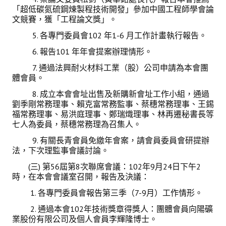
「超低碳氮硫鋼煉製程技術開發」參加中國工程師學會論
文競賽，獲「工程論文獎」。
5. 各專門委員會102 年1-6 月工作計畫執行報告。
6. 報告101 年年會提案辦理情形。
7. 通過法興耐火材料工業（股）公司申請為本會團
體會員。
8. 成立本會會址出售及新購新會址工作小組，通過
劉季剛常務理事、賴克富常務監事、蔡穗常務理事、王錫
福常務理事、易洪庭理事、鄭瑞熾理事、林再遷秘書長等
七人為委員，蔡穗常務理為召集人。
9. 有關長青會員免繳年會案，請會員委員會研提辦
法，下次理監事會議討論。
(三) 第56屆第8次聯席會議：102年9月24日下午2
時，在本會會議室召開，報告及決議：
1. 各專門委員會報告第三季（7-9月）工作情形。
2. 通過本會102年技術獎章得獎人：團體會員向陽礦
業股份有限公司及個人會員李輝隆博士。