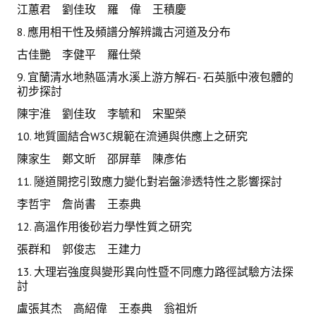
江蕙君 劉佳玫 羅 偉 王積慶
8. 應用相干性及頻譜分解辨識古河道及分布
古佳艷 李健平 羅仕榮
9. 宜蘭清水地熱區清水溪上游方解石- 石英脈中液包體的
初步探討
陳宇淮 劉佳玫 李毓和 宋聖榮
10. 地質圖結合W3C規範在流通與供應上之研究
陳家生 鄭文昕 邵屏華 陳彥佑
11. 隧道開挖引致應力變化對岩盤滲透特性之影響探討
李哲宇 詹尚書 王泰典
12. 高溫作用後砂岩力學性質之研究
張群和 郭俊志 王建力
13. 大理岩強度與變形異向性暨不同應力路徑試驗方法探
討
盧張其杰 高紹偉 王泰典 翁祖炘