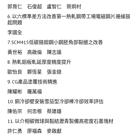
郭育仁 石俊超 盧智仁 蔡炯村
6. 以六標準差方法改善第一熱軋鋼帶工場電磁鋼片邊緣鼓
起問題
李國全
7. SCM415低碳鉻鉬鋼小鋼胚角部裂縫之改善
黃世裕 高啟倫 陳志遠
8. 熱軋鋁板軋延厚度精度提升
歐怡良 鄭恆星 張金錄
9. CG產品塗覆技術精進
陳耀彬 羅萬福
10. 銅冷卻壁安裝雪茄型冷卻棒冷卻效率評估
陳佑宗 何忠根 蔡建雄
11. 以介相碳微球與黏結瀝青製備高密度石墨塊材
許仁勇 廖福森 麥啟獻