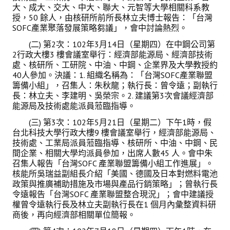
大、成大、交大、中大、聯大、元智等大學相關科系教
授，50 餘人，由核研所前所長林立夫博士報告：「台灣
SOFC產業聚落發展策略芻議」，會中討論熱烈。
(二) 第2次：102年3月14日（星期四）在中鋼公司第
2行政大樓3 樓會議室舉行：經濟部能源局、經濟部技術
處、核研所、工研院、中油、中鋼、企業界及大學教授約
40人參加。決議：1. 組織名稱為：「台灣SOFC產業聯盟
籌備小組」，召集人：朱秋龍；執行長：曾令遠；副執行
長：林立夫、李建明、吳榮宗。2. 建議第3次會議經濟部
能源局及技術處能派員蒞臨指導。
(三) 第3次：102年5月21日（星期二）下午1時，假
台北科技大學行政大樓9 樓會議室舉行，經濟部能源局、
技術處、工業局派員蒞臨指導、核研所、中油、中鋼、民
間企業、相關大學均派員參加，出席人數45 人。會中朱
召集人報告「台灣SOFC 產業聯盟籌備小組工作進展」。
核能所吳瑞益副組長介紹「美國、德國及日本對燃料電池
政策與推廣補助措施及市場與產品行銷策略」；曾執行長
令遠報告「台灣SOFC 產業聯盟整合現況」；會中建議授
權曾令遠執行長及林立夫副執行長在1 個月內彙整資料研
商後，再向經濟部相關單位簡報。