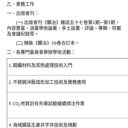
乙、業務工作
一、出版會刊：
(一) 出版會刊《鑛冶》雜誌五十七卷第1期∼第3期，
內容豐富，涵蓋學術論著、多士談叢、評論、專輯、特載
及會議紀錄等。
(二) 精裝《鑛冶》56卷合訂本。
二、各專門委員會舉辦學術活動：
1. 鋼鐵材料及其熱處理技術入門
2. 不銹鋼沖壓成形加工技術及實務應用
3. CO
地質封存先導試驗連續擠注作業
2
4. 海域礦區生產井字井技術及規劃