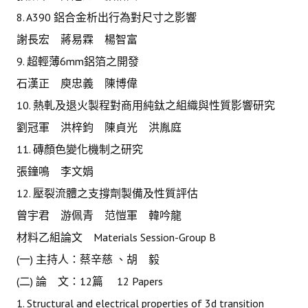
8. A390 鋁合金析出行為對尺寸之影響
謝長宏 蔣易霖 楊智富
9. 超輕薄6mm鋁箔之開發
石漢正 庾忠義 陳博偉
10. 熱軋及退火製程對商用純鈦之組織與性質影響研究
劉冠軍 洪梓鈞 陳貞光 洪胤庭
11. 磚顏色變化機制之研究
張鐘鳴 李文娟
12. 壓裂流體之支撐劑製備及性質評估
曾宇君 游佩青 范愷軍 韓吟龍
材料乙組論文 Materials Session-Group B
(一) 主持人：蔡辛慈 、胡 毅
(二) 論 文：12篇 12 Papers
1. Structural and electrical properties of 3d transition