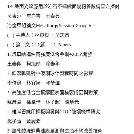
14. 地面光達應用於岩石不連續面幾何參數調查之探討
吳東洹 詹尚書 王泰典
冶金甲組論文Metallurgy Session-Group A
(一) 主持人：林東毅 、吳志昌
(二) 論 文：11篇 11 Papers
1. 汽車結構件高強度低合金鋼420LA開發
王泰翔 柯旭勛 涂泰年
2. 低溫軋延對中碳鋼球化製程時間之影響
李俊億 林宜穎 郭瑩澤
3. 高強度低合金鋼鑄胚表面橫裂成因與對策
蘇彥豪 孫幸伃 林子超 陳炳元
4. 離岸管線用鋼板開發與CTOD破壞機構研究
楊子青 黃慶淵
5. 熱軋酸洗鋼帶油膜量測與塗油不均改善技術