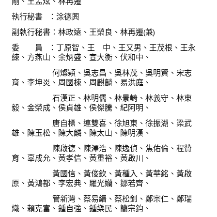
剛、王孟炫、林再遷
理事長的話
執行秘書 ：涂德興
學會會史
副執行秘書：林政遠、王榮良、林再遷(兼)
學會會歌
委 員 ：丁原智、王 中、王又男、王茂根、王永
練、方燕山、余炳盛、宣大衡、伏和中、
學會會址沿革
何燦穎、吳志昌、吳林茂、吳明賢、宋志
育、李坤炎、周國棟、周麒麟、易洪庭、
學會組織與架構
石漢正、林明儒、林景崎、林義守、林東
架構圖
毅、金榮成、侯貞雄、侯傑騰、紀阿明、
唐自標、連雙喜、徐旭東、徐振湖、梁武
理監事會
雄、陳玉松、陳大麟、陳太山、陳明漢、
現任學會職員錄
陳啟德、陳澤浩、陳逸偵、焦佑倫、程贊
育、辜成允、黃孝信、黃重裕、黃啟川、
重要章則
黃國信、黃俊欽、黃種入、黃華銘、黃啟
論文評選辦法
原、黃鴻都、李宏典、羅光孏、鄒若齊、
管新灣、蔡易縉、蔡松釗、鄭宗仁、鄭瑞
學生獎勵金申請辦法
熾、賴克富、鍾自強、鍾樂民、簡宗鈞、