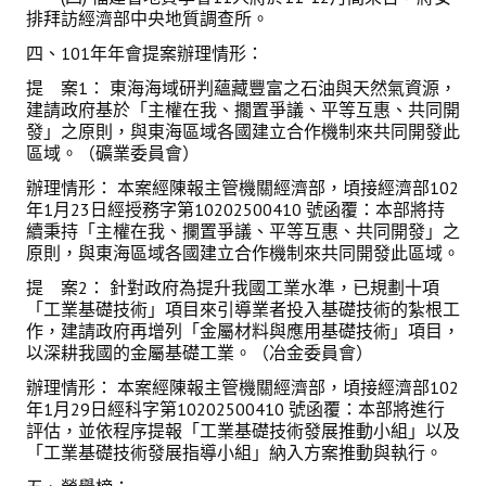
排拜訪經濟部中央地質調查所。
四、101年年會提案辦理情形：
提 案1： 東海海域研判蘊藏豐富之石油與天然氣資源，
建請政府基於「主權在我、擱置爭議、平等互惠、共同開
發」之原則，與東海區域各國建立合作機制來共同開發此
區域。（礦業委員會）
辦理情形： 本案經陳報主管機關經濟部，頃接經濟部102
年1月23日經授務字第10202500410 號函覆：本部將持
續秉持「主權在我、攔置爭議、平等互惠、共同開發」之
原則，與東海區域各國建立合作機制來共同開發此區域。
提 案2： 針對政府為提升我國工業水準，已規劃十項
「工業基礎技術」項目來引導業者投入基礎技術的紮根工
作，建請政府再增列「金屬材料與應用基礎技術」項目，
以深耕我國的金屬基礎工業。（冶金委員會）
辦理情形： 本案經陳報主管機關經濟部，頃接經濟部102
年1月29日經科字第10202500410 號函覆：本部將進行
評估，並依程序提報「工業基礎技術發展推動小組」以及
「工業基礎技術發展指導小組」納入方案推動與執行。