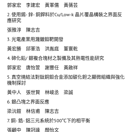
郭家宏 李建宏 黃軍儒 黃蒨芸
2. 使用錫- 鋅- 銅銲料於Cu/Low-k 晶片覆晶構裝之界面反
應研究
張雅淳 陳志吉
3. 光電產業用濺鍍鉬靶開發
黃宏勝 邱軍浩 洪胤庭 董寰乾
4. 碲化鉛/ 銀複合塊材之製備及其熱電性能研究
郭家宏 唐怡萱 謝豐任 黃啟祥
5. 真空燒結法對鈦銅鉬合金添加碳化鉭之顯微組織與強化
機制探討
黃中人 張世賢 林峻丞 梁誠
6. 銀凸塊之界面反應
梁沅鎧 林信甫 陳志吉
7. 銅- 鋯- 鋁三元系統於500℃下的相平衡
張顧中 陳冠達 顏怡文