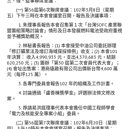
三、理、監事聯席會議：
活動專區
(一) 第56屆第6次聯席會議：102年3月8日（星期
歷年年會
五）下午三時在本會會議室召開，報告及決議事項：
1. 朱理事長報告本會召集第１次「台灣SOFC 產業聯
年會活動
盟籌組策略討論會」情形及日本發展燃料電池受政府重視
並予補獎助概況。
國際交流活動
2. 林秘書長報告：(1) 本會接受中油公司委託辦理
兩岸交流活動
「修訂礦業法及增訂海域探採條例」收支；(2) 本會101
年決算： 收入4,990,933 元，支出4,370,683 元，結餘
活動照片
620,250 元；(3) 籌辦「第30 屆第二次會員代表大會」；
(4) 會址出售案：港商遠啟有限公司出價新台幣4,600 萬
元（每坪125 萬）。
活動影片
3. 各專門委員會報告102 年的組織及工作計畫。
相關連結
4. 討論通過「盧善棟獎學金」評選辦法條文修改
案。
聯絡我們
5. 荐請易洪庭理事代表本會擔任中國工程師學會
「電力及核能安全專案小組」委員。
(測試)
(二) 第56屆第7次聯席會議：102年6月20日（星期
會員申請
四）上午10時在本會會議室召開，報告及決議事項：