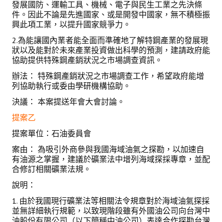
發展國防、運輸工具、機械、電子與民生工業之先決條
件。因此不論是先進國家、或是開發中國家，無不積極振
興此項工業，以提升國家競爭力。
2.為能讓國內業者能全面而準確地了解特鋼產業的發展現
狀以及能對於未來產業投資做出科學的預測，建請政府能
協助提供特殊鋼產銷狀況之市場調查資訊。
辦法： 特殊鋼產銷狀況之市場調查工作，希望政府能增
列協助執行或委由學研機構協助。
決議： 本案提送年會大會討論。
提案乙
提案單位：石油委員會
案由： 為吸引外商參與我國海域油氣之探勘，以加速自
有油源之掌握，建議於礦業法中增列海域探採專章，並配
合修訂相關礦業法規。
說明：
1. 由於我國現行礦業法等相關法令規章對於海域油氣探採
並無詳細執行規範，以致現階段雖有外國油公司向台灣中
油股份有限公司（以下簡稱中油公司）表達合作探勘台灣