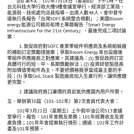
(四) 第4次：102年7月18日（星期四）下午1時，在
台北科技大學行政大樓9樓會議室舉行，經濟部工業局、
能源局、技術處均派員指導，出席人數48人。會中曾令
遠執行長報告「台灣SOFC系統整合規劃」；美國Bloom
energy 能源公司楊尚祐博士專題報告「Smart Energy
Infrastructure for the 21st Century」，最後完成二項討論
案：
1. 敦促政府對SOFC 產業零組件供應商及系統組裝廠
的補助訂定獎勵措施案；爭取Bloom Energy 來台設廠後
零組件供應廠商之對應案。其建議為：(1) 敦促政府訂定
具體可行的短、中、長期獎勵辦法；(2) 投資研發製造高
附加價值零組件為主，不要把價格競爭當成最主要的手
段；(3) 爭取Cell, Stack 製造廠商加入生產行列，讓供應鏈
更完整。
2. 建議政府進口廉價的頁岩氣供應國內用戶所需。
五、舉辦第30屆（101-102年）第2次會員代表大會：
102年3月22日（星期五）上午假中油公司513會議
室舉行，報告：101年會務及業務；101年經費收支及資
產負債；101年年會提案執行情形；通過：102年工作計
畫及101年預算。