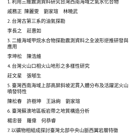
1. 利用三維震測資料研究台灣西南海域之氣水化合物
戚務正 陳麗雯 劉家瑄 林曉武
2. 台灣古第三系的油氣探勘
李長之 莊惠如
3. 二維海域甲烷水合物探勘震測資料之全波形逆推研發與
應用
李坤松 陳浩維
4. 台灣火山口相火山地形之多樣性研究
莊文星 張郇生
5. 臺灣西南海域上部高屏斜坡泥貫入體分布及活躍泥火山
噴發特性
陳松春 許樹坤 王詠絢 劉家瑄
6. 臺灣蘇澳地區板岩帶之地質構造分析
楊忠晉 羅偉 何恭睿
7. 以礦物相組成探討臺灣北部中央山脈西翼岩層特徵