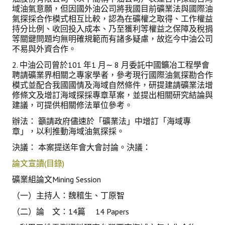
域油氣意願，但因國外油公司將我國目前礦業法與國際油
氣探採合作模式相互比較，認為在礦權之取得、工作權益
持分比例、收回投入成本、乃至獲利等權益之保障及稅捐
等關鍵問題均無明確規範而有諸多疑慮，故迄今中油公司
不易與外資合作。
2. 中油公司曾於101 年1 月∼ 8 月委託中國鑛冶工程學會
聘請礦業界相關之專家學者，參考現行國際油氣探勘合作
模式並配合我國國情及海域自然條件，研提建請礦業法增
修條文及增訂海域探採專章草案，並提出相關研究結論與
建議，可提供相關修法單位參考。
辦法： 籲請政府儘速於「礦業法」中增訂「海域專
章」，以利推動海域油氣探採。
決議： 本案提送年會大會討論。決議：
論文宣讀(目錄)
礦業組論文Mining Session
（一）主持人：魏稽生、丁原智
（二）論 文：14篇 14 Papers