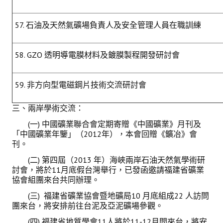
57. 石油及天然氣礦場負責人及安全管理人員在職訓練
58. GZO 透明導電膜材料及鍍膜製程開發研討會
59. 非方向型電磁鋼片技術交流研討會
三、兩岸學術交流：
(一) 中國礦業聯合會定期寄贈《中國礦業》月刊及
「中國礦業年鑒」（2012年），本會回贈《鑛冶》會
刊。
(二) 第四屆（2013 年）海峽兩岸石油天然氣學術研
討會，將於11月底假台灣舉行，已發函邀請福建省礦業
協會組團來台共同辦理。
(三) 福建省礦業協會暨地礦局10 月底組成22 人訪問
團來台，將安排前往台泥及亞泥礦場參觀。
(四) 福建省地質學會11人將於11-12月間來台，將安