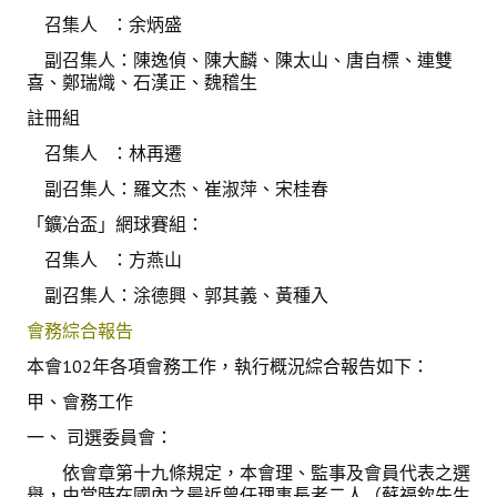
召集人 ：余炳盛
盧善棟獎學金
副召集人：陳逸偵、陳大麟、陳太山、唐自標、連雙
盧善棟獎學金得獎人
喜、鄭瑞熾、石漢正、魏稽生
歷年技術獎章得獎人
註冊組
召集人 ：林再遷
技術獎章得獎人介紹
副召集人：羅文杰、崔淑萍、宋桂春
歷年大專學生獎勵金得獎人
「鑛冶盃」網球賽組：
歷年論文獎得獎人
召集人 ：方燕山
歷年傑出服務貢獻獎得獎人
副召集人：涂德興、郭其義、黃種入
會務綜合報告
歷年保安獎章得獎人
本會102年各項會務工作，執行概況綜合報告如下：
榮譽榜
甲、會務工作
一、 司選委員會：
本會榮獲內政部104年全國性社會暨職業團體工作品鑑「甲等獎」
依會章第十九條規定，本會理、監事及會員代表之選
本會朱前理事長榮獲2012年第30屆國家傑出總經理獎
舉，由當時在國內之最近曾任理事長者二人（蘇福欽先生