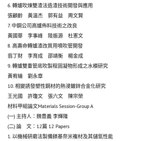
6. 轉爐吹煉雙渣法造渣技術開發與應用
張顧齡 黃溫杰 郭有益 周文賢
7. 中鋼公司高爐佈料技術之改良
黃國華 李事峰 陸振源 杜憲文
8. 高壽命轉爐渣改質用噴吹管開發
翁丁財 李育成 邵靖衡 楊金成
9. 轉爐雙重管底吹製程固凝物形成之水模研究
黃宥綸 劉永章
10. 相變誘發塑性鋼材的熱浸鍍鋅合金化研究
王光國 許瓊文 張六文 陳宗榮
材料甲組論文Materials Session-Group A
(一) 主持人：魏豊義 李輝隆
(二) 論 文：12篇 12 Papers
1. 以機械研磨法製備鎂基奈米複材及其儲氫性能