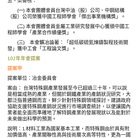
五、榮譽榜：
(一) 本會團體會員台灣中油（股）公司、中鋼結構
（股）公司榮獲中國工程師學會「傑出事業機構獎」。
(二) 本會團體會員金屬工業研究發展中心獲頒中國工
程師學會「產業合作績優獎」。
(三) 本會鑛冶論著：「超低碳硫氮煉鑄製程技術開
發」獲中工會「工程論文獎」。
102年年會提案
提案甲
提案單位：冶金委員會
案由： 台灣特殊鋼產業發展至今已超過三十年，可以說
是相當成熟的產業，但關於鋼鐵產業的產銷狀況研究，大
都泛指普通鋼而言，鮮少針對特殊鋼領域探討。建請政府
協助支援特殊鋼產銷狀況進行市場調查統計，以便讓國內
業者能全面而準確地了解特鋼產業的發展現狀以及能對於
未來做出科學的預測。
說明：1.材料工業為國家基本工業，而特殊鋼由於具有附
加價值高、產業關聯性高與技術層次高等特性，更為一國