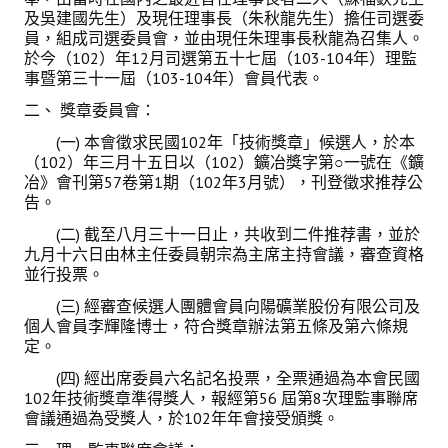
及吳建國先生）及現任理事長（朱秋龍先生）擔任司選委
鑛冶期刊獲行政院頒發雜誌金鼎獎
員，組成司選委員會，並由現任朱理事長秋龍為召集人。
於今（102）年12月司選第五十七屆（103-104年）理監
歷年詹天佑論文獎與中工會論文得獎人
事暨第三十一屆（103-104年）會員代表。
二、 獎章委員會：
學會出版品
(一) 本會徵求民國102年「技術獎章」候選人，於本
（102）年三月十五日以（102）鑛冶獎字第○一號在《鑛
鑛冶期刊 (需登入會員)
冶》會刊第57卷第1期（102年3月號），刊登徵求推荐公
告。
鑛冶期刊徵稿
(二) 截至八月三十一日止，共收到二件推荐書，並於
年會手冊
九月十六日由林主任委員朝宗為主席主持會議，審查資格
並行投票。
專題討論會論文集
(三) 經審查候選人團體會員向陽礦業股份有限公司及
個人會員李輝隆博士，符合獎章辦法第五條及第六條規
鑽禧紀念冊
定。
礦冶工程名詞與礦冶辭典
(四) 經出席委員六名記名投票，全票通過為本會民國
102年技術獎章準得獎人，報經第56 屆第8次理監事聯席
學會電子報
會議通過為受獎人，於102年年會接受頒獎。