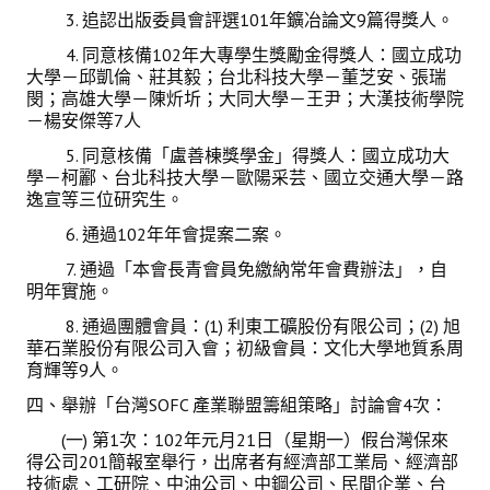
3. 追認出版委員會評選101年鑛冶論文9篇得獎人。
4. 同意核備102年大專學生獎勵金得獎人：國立成功
大學－邱凱倫、莊其毅；台北科技大學－董芝安、張瑞
閔；高雄大學－陳炘圻；大同大學－王尹；大漢技術學院
－楊安傑等7人
5. 同意核備「盧善棟獎學金」得獎人：國立成功大
學－柯酈、台北科技大學－歐陽采芸、國立交通大學－路
逸宣等三位研究生。
6. 通過102年年會提案二案。
7. 通過「本會長青會員免繳納常年會費辦法」，自
明年實施。
8. 通過團體會員：(1) 利東工礦股份有限公司；(2) 旭
華石業股份有限公司入會；初級會員：文化大學地質系周
育輝等9人。
四、舉辦「台灣SOFC 產業聯盟籌組策略」討論會4次：
(一) 第1次：102年元月21日（星期一）假台灣保來
得公司201簡報室舉行，出席者有經濟部工業局、經濟部
技術處、工研院、中油公司、中鋼公司、民間企業、台