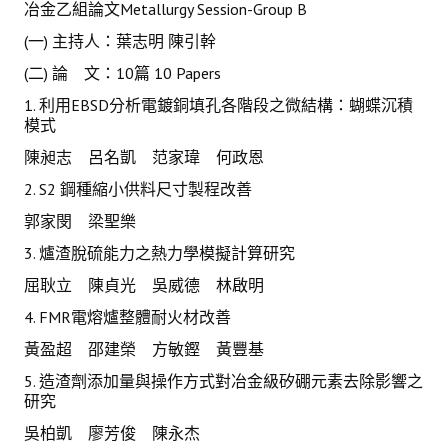
冶金乙組論文Metallurgy Session-Group B
(一) 主持人：葉志明 陳引幹
(二) 論 文：10篇 10 Papers
1. 利用EBSD分析電鍍銅填孔各階段之微結構：蝴蝶沉積
模式
陳昶志 呂名凱 范家瑋 何政恩
2. S2 鋼種縮小供料尺寸製程改善
郭家閔 梁聖樂
3. 爐渣脫硫能力之熱力學模擬計算研究
屈耿立 陳貞光 吳威德 林啟明
4. FMR電熔爐整體耐火材改善
黃盈超 邵建榮 方敏鏗 黃豐基
5. 造渣劑添加量與操作方式對冶金級矽硼元素去除影響之
研究
吳柏凱 廖芳俊 陳永杰