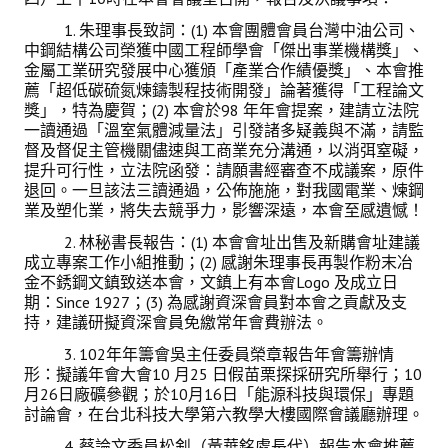
1. 朱理事長致詞：(1) 本會團體會員台灣中油公司、
會員登入
中鋼結構公司榮獲中國工程師學會「傑出事業機構獎」、
金屬工業研究發展中心獲頒「產業合作績優獎」、本會推
薦「超低碳硫氮煉鑄製程技術開發」論著獲得「工程論文
獎」，特為慶賀；(2) 本會於98 年年會提案，建請立法院
一讀通過「溫室氣體減量法」引發諸多疑義與不滿，請監
督及督促主管機關儘速與工商業充分溝通，以消弭窒礙，
提升可行性，立法院函發：請願書經審查不成議案，原件
退回。一旦該法三讀通過，公佈施施，對我國電業、煉鋼
業及塑化業，將失去競爭力，影響深遠，本會至感遺憾！
2. 林秘書長報告：(1) 本會會址出售及新購會址建議
成立專案工作小組推動；(2) 感謝朱理事長再製作粉末冶
金不銹鋼文鎮致送本會，文鎮上有本會Logo 及成立日
期：Since 1927；(3) 為感謝資深會員對本會之貢獻及支
持，建議研擬資深會員免繳常年會費辦法。
3. 102年年籌會吳主任委員榮章報告年會籌辦情
形：擬議年會大會10 月25 日假苗栗探採研究所舉行；10
月26日廠礦參觀；於10月16日「能源科技與環保」專題
討論會，在台北科技大學第六教學大樓國際會議廳辦理。
4. 蔡論文委員松釗（黃華銘處長代）報告本會推薦