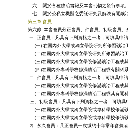
六、 關於各種鑛冶書報及本會刊物之發行事項
七、 關於公私立機關之委託研究及解決有關鑛
第三章 會員
第六條 本會會員分正會員、仲會員、初級會員、
正會員：凡具有下列資格之一者，可填具申
一、
(一) 在國內外大學或獨立學院研究所修習礦冶
(二)在國內外大學或獨立學院研究所修習鎖冶
(三)在國內外大學或獨立學院修滿鑛冶工程或
(四)在國內外專科學校修滿鑛冶工程或有關科
仲會員：凡具有下列資格之一者，可填具申
二、
(一)在國內外大學或獨立學院修滿鑛冶工程或
(二)在國內外專科學校修滿鑛冶工程或其有關
三、初級會員：凡具有下列資格之一者，可填具
(一)在國內外大學或獨立學院或專科學校修滿
(二)在國內外大學或獨立學院或專科學校修讀
永久會員：凡正會員一次繳納十年常年會費
四、